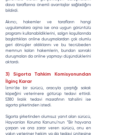
dava taraflarına önemli avantajlar sağladığını 
bildirdi.
Akıncı, hakemler ve tarafların hangi 
uygulamalara aşina ise ona uygun görüntülü 
programı kullanabildiklerini, salgın koşullarında 
başlattıkları online duruşmalardan çok olumlu 
geri dönüşler aldıklarını ve bu tecrübeden 
memnun kalan hakemlerin, bundan sonraki 
duruşmaları da online yapmayı düşündüklerini 
aktardı.
3) Sigorta Tahkim Komisyonundan 
İlginç Karar
İzmir’de bir sürücü, aracıyla çarptığı sokak 
köpeğini veterinere götürüp tedavi ettirdi. 
5380 liralık tedavi masrafının tahsilini ise 
sigorta şirketinden istedi.
Sigorta şirketinden olumsuz yanıt alan sürücü, 
Hayvanları Koruma Kanunu’nun “Bir hayvana 
çarpan ve ona zarar veren sürücü, onu en 
yakın veteriner hekim ya da tedavi ünitesine 