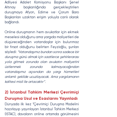
Adliyesi Adalet Komisyonu Başkanı Şenel 
Altınay başkanlığında gerçekleştirilen 
duruşmaya Afyon, Edirne ve Çorum Baro 
Başkanları uzaktan erişim yoluyla canlı olarak 
bağlandı.
Online duruşmanın hem avukatlar için ekmek 
meselesi olduğunu ama yargıda maliyetleri de 
düşüreceğinden vatandaşlar için bulunmaz 
bir fırsat olduğunu belirten Feyzioğlu, şunları 
söyledi: 
“Vatandaşımız bundan sonra sadece bir 
duruşma günü almak için saatlerce şehirlerarası 
yola gitmek zorunda olan avukatın maliyetini 
üstlenmek zorunda kalmayacağından 
vatandaşımız açısından da yargı hizmetleri 
anlamlı şekilde ucuzlayacak. Ama yargılamanın 
kalitesi misli ile artacaktır”.
2) İstanbul Tahkim Merkezi Çevrimiçi 
Duruşma Usul ve Esaslarını Yayınladı
Dünyada ilk kez “Çevrimiçi Duruşma Modelini 
hazırlayıp yayınlayan İstanbul Tahkim Merkezi 
(ISTAC), davaların online ortamda görülmesini 