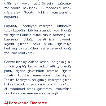
götürmek veya götürülmesini sağlamak 
zorundadır” şeklindeki 21. maddesini örnek 
göstererek Sigorta Tahkim Komisyonu’na 
başvurdu.
Başvuruyu inceleyen komisyon, “Tutanakta 
sokak köpeğinin bitkiler arasından yola fırladığı 
ve sigortalı aracın sürücüsünün herhangi bir 
kusurunun olduğu belirtilmiştir” diyerek, 
sigorta şirketini haklı buldu. Sigortalıya 
herhangi bir para ödenmesine gerek olmadığı 
yönünde karar verdi.
Benzer bir olay 2016’da İstanbul’da gelmiş, bir 
sürücü çarptığı kediyi tedavi ettirip, ödediği 
parayı sigorta şirketinden istemişti. Sigorta 
şirketinin kabul etmemesi sonucu olay Sigorta 
Tahkim Komisyonu’na gitmiş, komisyon şirketi 
haksız bularak, Hayvanları Koruma Kanunu’nun 
21. maddesini örnek göstererek masrafların 
sigortalıya ödenmesine karar vermişti.
4) Perakende Ticarette 