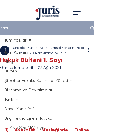
Yazı
Tüm Yazılar
Şirketler Hukuku ve Kurumsal Yönetim Ekibi
Tüm Yazılar
27 Haz 2020
4 dakikada okunur
Hukuk Bülteni 1. Sayı
Blog
Güncelleme tarihi:
27 Ağu 2021
Bülten
Şirketler Hukuku Kurumsal Yönetim
Birleşme ve Devralmalar
Tahkim
Dava Yönetimi
Bilgi Teknolojileri Hukuku
Fikri ve Sınai Mülkiyet
1) Avukatlık Mesleğinde Online 