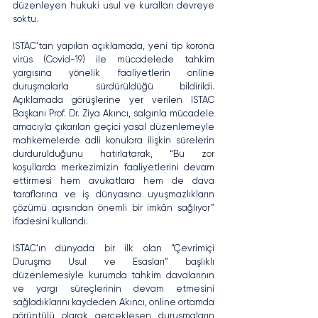
düzenleyen hukuki usul ve kuralları devreye 
soktu.
ISTAC’tan yapılan açıklamada, yeni tip korona 
virüs (Covid-19) ile mücadelede tahkim 
yargısına yönelik faaliyetlerin online 
duruşmalarla sürdürüldüğü bildirildi. 
Açıklamada görüşlerine yer verilen ISTAC 
Başkanı Prof. Dr. Ziya Akıncı, salgınla mücadele 
amacıyla çıkarılan geçici yasal düzenlemeyle 
mahkemelerde adli konulara ilişkin sürelerin 
durdurulduğunu hatırlatarak, “Bu zor 
koşullarda merkezimizin faaliyetlerini devam 
ettirmesi hem avukatlara hem de dava 
taraflarına ve iş dünyasına uyuşmazlıkların 
çözümü açısından önemli bir imkân sağlıyor” 
ifadesini kullandı.
ISTAC’ın dünyada bir ilk olan “Çevrimiçi 
Duruşma Usul ve Esasları” başlıklı 
düzenlemesiyle kurumda tahkim davalarının 
ve yargı süreçlerinin devam etmesini 
sağladıklarını kaydeden Akıncı, online ortamda 
görüntülü olarak gerçekleşen duruşmaların 