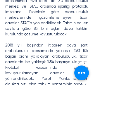
kapsamında imza töreni ile 130 arabuluculuk 
merkezi ve İSTAC arasında işbirliği protokolü 
imzalandı. Protokole göre arabuluculuk 
merkezlerinde çözümlenemeyen ticari 
davalar İSTAC’a yönlendirilecek. Tahmin edilen 
sayılara göre 83 bini aşkın dava tahkim 
kurulunda çözüme kavuşturulacak.
2018 yılı başından itibaren dava şartı 
arabuluculuk kapsamında yaklaşık %63 lük 
başarı oranı yakalayan arabuluculuk, ticari 
davalarda ise yaklaşık %54 başarıya ulaşmıştı. 
Protokol kapsamında çözüme 
kavuşturulamayan davalar İSTAC’a 
yönlendirilecek. Yerel Mahkemelerden 
oldukça hızlı olan tahkim yönteminin öncelikli 
olarak uygulanması, Mahkemelerin iş yükünün 
azalmasının yanı sıra, tarafları uzun süren 
yargılamalardan önce kullanabilecekleri bir yol 
olarak kullanılacak. Ayrıca protokolde 
arabuluculara tahkim ve hakemlik eğitimleri 
verilmesine dair ve bu alandaki avukatlara 
hakemlik imkanını sunma hususu da 
düzenlenmiş. 