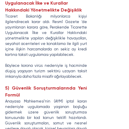
Uygulanacak İlke ve Kurallar 
Hakkındaki Yönetmelikte Değişiklik
Ticaret Bakanlığı milyonlarca kişiyi 
ilgilendirecek karar aldı. Resmî Gazete ‘de 
yayımlanan karara göre, Perakende Ticarette 
Uygulanacak İlke ve Kurallar Hakkındaki 
yönetmelikte yapılan değişiklikle havayolları, 
seyahat acenteleri ve konaklama ile ilgili yurt 
içine ilişkin harcamalarda on sekiz ay kredi 
kartına taksit uygulaması yapılabilecek.
Böylece korona virüs nedeniyle iş hacminde 
düşüş yaşayan turizm sektörü uzayan taksit 
imkanıyla daha fazla misafir ağırlayabilecek.
5) Güvenlik Soruşturmalarında Yeni 
Formül
Anayasa Mahkemesi’nin (AYM) iptal kararı 
nedeniyle uygulamada yaşanan boşluğu 
gidermek üzere güvenlik soruşturması 
konusunda bir kod kanun teklifi hazırlandı. 
Güvenlik soruşturmaları, somut ve nesnel 
verilere dayalı olacak, kişisel beyanlara dayalı 