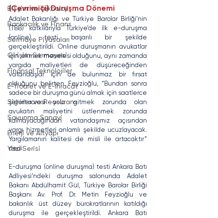
(Çevrimiçi) Duruşma Dönemi
Bilişim ve Teknoloji
Adalet Bakanlığı ve Türkiye Barolar Birliği’nin 
Bankacılık ve Finans
(TBB) katkılarıyla Türkiye’de ilk e-duruşma 
(online) testi başarılı bir şekilde 
Sermaye Piyasaları
gerçekleştirildi. Online duruşmanın avukatlar 
Girişim Sermayesi
için ekmek meselesi olduğunu, aynı zamanda 
yargıda maliyetleri de düşüreceğinden 
Finansal Teknolojiler
vatandaşlar için de bulunmaz bir fırsat 
olduğunu belirten Feyzioğlu, “Bundan sonra 
E-Ticaret ve E-İhracat
sadece bir duruşma günü almak için saatlerce 
Sigorta ve Reasürans
şehirlerarası yola gitmek zorunda olan 
avukatın maliyetini üstlenmek zorunda 
Savunma Sanayi
kalmayacağından vatandaşımız açısından 
yargı hizmetleri anlamlı şekilde ucuzlayacak. 
Enerji ve Altyapı
Yargılamanın kalitesi de misli ile artacaktır” 
dedi.
Yazı Serisi
E-duruşma (online duruşma) testi Ankara Batı 
Adliyesi’ndeki duruşma salonunda Adalet 
Bakanı Abdülhamit Gül, Türkiye Barolar Birliği 
Başkanı Av. Prof. Dr. Metin Feyzioğlu ve 
bakanlık üst düzey bürokratlarının katıldığı 
duruşma ile gerçekleştirildi. Ankara Batı 