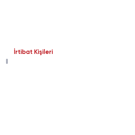
İrtibat Kişileri
Ferhan Yıldızlı
Avukat