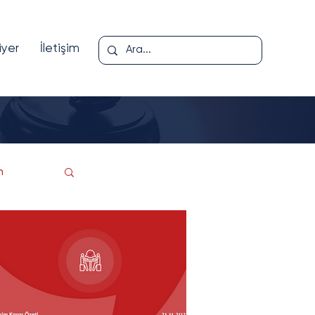
iyer
İletişim
m