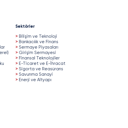
Sektörler
>
Bilişim ve Teknoloji
>
Bankacılık ve Finans
lar
>
Sermaye Piyasaları
erel)
>
Girişim Sermayesi
>
Finansal Teknolojiler
uku
>
E-Ticaret ve E-İhracat
>
Sigorta ve Reasürans
>
Savunma Sanayi
>
Enerji ve Altyapı