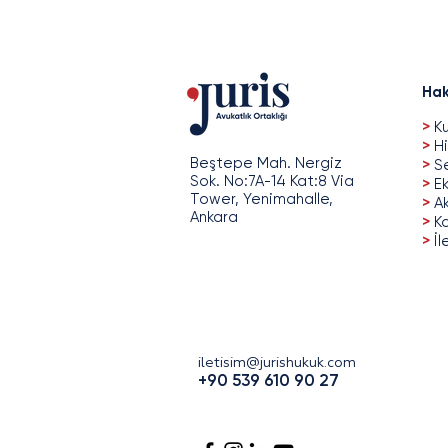
Hak
>
Ku
>
Hi
Beştepe Mah. Nergiz
>
Se
Sok. No:7A-14 Kat:8 Via
>
Ek
Tower, Yenimahalle,
>
A
Ankara
>
Ka
>
İl
iletisim@jurishukuk.com
+90 539 610 90 27