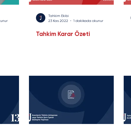
rans
Savunma Sanayi
Enerji ve Altyapı
Yazı Serisi
Tahkim Ekibi
kunur
23 Kas 2022
1 dakikada okunur
Tahkim Karar Özeti