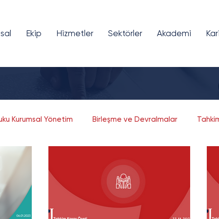
sal
Ekip
Hizmetler
Sektörler
Akademi
Kar
kuku Kurumsal Yönetim
Birleşme ve Devralmalar
Tahki
Fikri ve Sınai Mülkiyet
Bilişim ve Teknoloji
Girişim Sermayesi
Finansal Teknolojiler