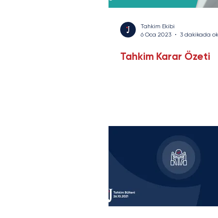
E-Ticaret ve E-İhracat
Sigorta ve Reasü
Tahkim Ekibi
6 Oca 2023
3 dakikada o
Tahkim Karar Özeti