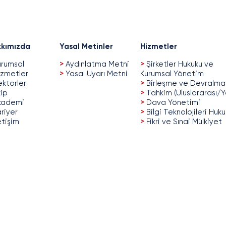
kımızda
Yasal Metinler
Hizmetler
rumsal
>
Aydınlatma Metni
>
Şirketler Hukuku ve
zmetler
>
Yasal Uyarı Metni
Kurumsal Yönetim
ktörler
>
Birleşme ve Devralma
ip
>
Tahkim (Uluslararası/Y
kademi
>
Dava Yönetimi
riyer
>
Bilgi Teknolojileri Huk
etişim
>
Fikri ve Sınai Mülkiyet