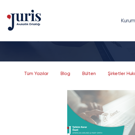
Kurum
Tüm Yazılar
Blog
Bülten
Şirketler Hu
Dava Yönetimi
Bilgi Teknolojileri Hukuku
Bankacılık ve Finans
Sermaye Piyasaları