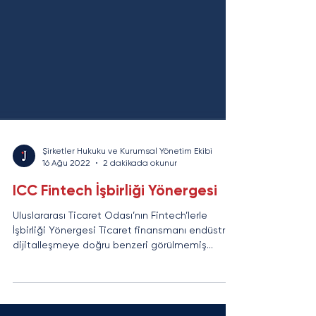
Şirketler Hukuku ve Kurumsal Yönetim Ekibi
16 Ağu 2022
2 dakikada okunur
ICC Fintech İşbirliği Yönergesi
Uluslararası Ticaret Odası’nın Fintech’lerle
İşbirliği Yönergesi Ticaret finansmanı endüstrisi
dijitalleşmeye doğru benzeri görülmemiş...