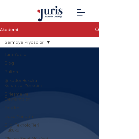
Akademi
Sermaye Piyasaları
Tüm Yazılar
Blog
Bülten
Şirketler Hukuku
Kurumsal Yönetim
Birleşme ve
Devralmalar
Tahkim
Dava Yönetimi
Bilgi Teknolojileri
Hukuku
Fikri ve Sınai Mülkiyet