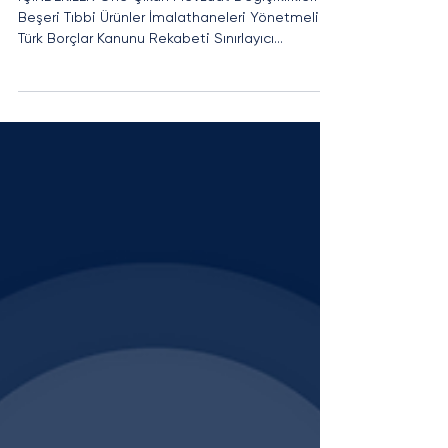
Şirketler Hukuku ve Kurumsal Yönetim Ekibi
29 Haz 2022
2 dakikada okunur
Hukuk Bülteni 24. Sayı
İÇİNDEKİLER Öne Çıkan Mevzuat Değişiklikleri
Beşeri Tıbbi Ürünler İmalathaneleri Yönetmeliği
Türk Borçlar Kanunu Rekabeti Sınırlayıcı...