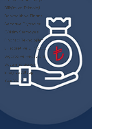
Bilişim ve Teknoloji
Bankacılık ve Finans
Sermaye Piyasaları
Girişim Sermayesi
Finansal Teknolojiler
E-Ticaret ve E-İhracat
Sigorta ve Reasürans
Savunma Sanayi
Enerji ve Altyapı
Yazı Serisi