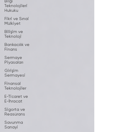
Bilgi
Teknolojileri
Hukuku
Fikri ve Sınai
Mülkiyet
Bilişim ve
Teknoloji
Bankacılık ve
Finans
Sermaye
Piyasaları
Girişim
Sermayesi
Finansal
Teknolojiler
E-Ticaret ve
E-İhracat
Sigorta ve
Reasürans
Savunma
Sanayi