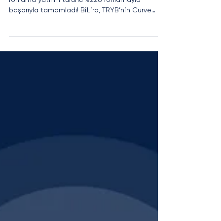
İÇİNDEKİLER Co Print, ikinci paya dayalı kitle
fonlama yatırım turunu %228 fonlamayla
başarıyla tamamladı! BiLira, TRYB’nin Curve
Finance...