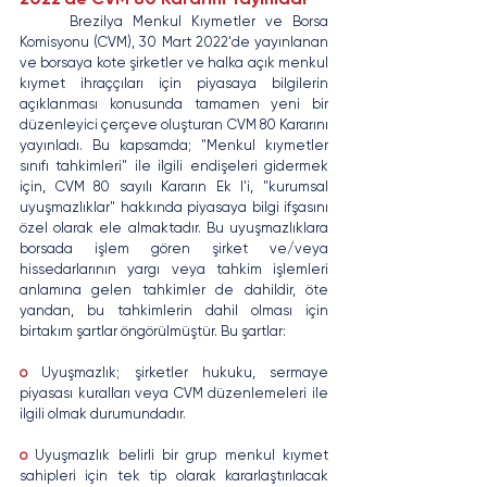
	Brezilya Menkul Kıymetler ve Borsa 
Komisyonu (CVM), 30 Mart 2022'de yayınlanan 
ve borsaya kote şirketler ve halka açık menkul 
kıymet ihraççıları için piyasaya bilgilerin 
açıklanması konusunda tamamen yeni bir 
düzenleyici çerçeve oluşturan CVM 80 Kararını 
yayınladı. Bu kapsamda; "Menkul kıymetler 
sınıfı tahkimleri" ile ilgili endişeleri gidermek 
için, CVM 80 sayılı Kararın Ek I'i, "kurumsal 
uyuşmazlıklar" hakkında piyasaya bilgi ifşasını 
özel olarak ele almaktadır. Bu uyuşmazlıklara 
borsada işlem gören şirket ve/veya 
hissedarlarının yargı veya tahkim işlemleri 
anlamına gelen tahkimler de dahildir, öte 
yandan, bu tahkimlerin dahil olması için 
birtakım şartlar öngörülmüştür. Bu şartlar: 
o
 Uyuşmazlık; şirketler hukuku, sermaye 
piyasası kuralları veya CVM düzenlemeleri ile 
ilgili olmak durumundadır. 
o
 Uyuşmazlık belirli bir grup menkul kıymet 
sahipleri için tek tip olarak kararlaştırılacak 