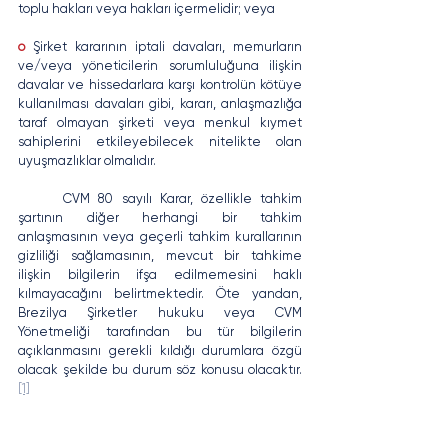
toplu hakları veya hakları içermelidir; veya
o
 Şirket kararının iptali davaları, memurların 
ve/veya yöneticilerin sorumluluğuna ilişkin 
davalar ve hissedarlara karşı kontrolün kötüye 
kullanılması davaları gibi, kararı, anlaşmazlığa 
taraf olmayan şirketi veya menkul kıymet 
sahiplerini etkileyebilecek nitelikte olan 
uyuşmazlıklar olmalıdır. 
	CVM 80 sayılı Karar, özellikle tahkim 
şartının diğer herhangi bir tahkim 
anlaşmasının veya geçerli tahkim kurallarının 
gizliliği sağlamasının, mevcut bir tahkime 
ilişkin bilgilerin ifşa edilmemesini haklı 
kılmayacağını belirtmektedir. Öte yandan, 
Brezilya Şirketler hukuku veya CVM 
Yönetmeliği tarafından bu tür bilgilerin 
açıklanmasını gerekli kıldığı durumlara özgü 
olacak şekilde bu durum söz konusu olacaktır. 
[1]