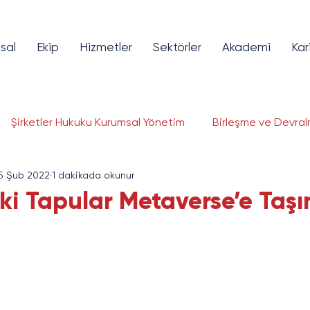
sal
Ekip
Hizmetler
Sektörler
Akademi
Kar
Şirketler Hukuku Kurumsal Yönetim
Birleşme ve Devral
5 Şub 2022
1 dakikada okunur
lojileri Hukuku
Fikri ve Sınai Mülkiyet
Bilişim ve Tekno
ki Tapular Metaverse’e Taşı
ye Piyasaları
Girişim Sermayesi
Finansal Teknolojil
gorta ve Reasürans
Savunma Sanayi
Enerji ve Altya