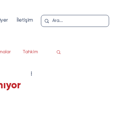
iyer
İletişim
malar
Tahkim
loji
nıyor
er
pı
Yazı Serisi