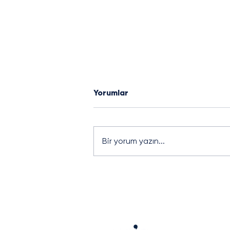
Yorumlar
J-CASE STUDY
Bir yorum yazın...