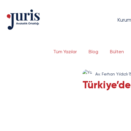
Kurum
Tüm Yazılar
Blog
Bülten
Av. Ferhan Yıldızlı
1
Dava Yönetimi
Bilgi Tekno
Türkiye’de
Bankacılık ve Finans
Serma
E-Ticaret ve E-İhracat
Si