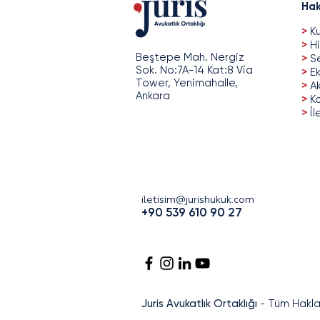
Hak
>
Ku
>
Hi
Beştepe Mah. Nergiz
>
Se
Sok. No:7A-14 Kat:8 Via
>
Ek
Tower, Yenimahalle,
>
A
Ankara
>
Ka
>
İl
iletisim@jurishukuk.com
+90 539 610 90 27
Juris Avukatlık Ortaklığı
- Tüm Hakları