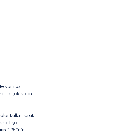
 de vurmuş 
ı en çok satın 
lar kullanılarak 
k satışa 
rın %95’inin 