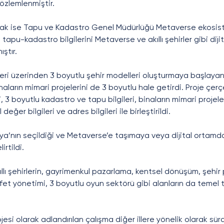
özlemlenmiştir.
rak ise Tapu ve Kadastro Genel Müdürlüğü Metaverse ekosist
tapu-kadastro bilgilerini Metaverse ve akıllı şehirler gibi diji
ştır. 
eri üzerinden 3 boyutlu şehir modelleri oluşturmaya başlayan
binaların mimari projelerini de 3 boyutlu hale getirdi. Proje çer
, 3 boyutlu kadastro ve tapu bilgileri, binaların mimari projele
eğer bilgileri ve adres bilgileri ile birleştirildi.
asya’nın seçildiği ve Metaverse’e taşımaya veya dijital ortam
irtildi.
 akıllı şehirlerin, gayrimenkul pazarlama, kentsel dönüşüm, şehir
et yönetimi, 3 boyutlu oyun sektörü gibi alanların da temel tek
esi olarak adlandırılan çalışma diğer illere yönelik olarak sü