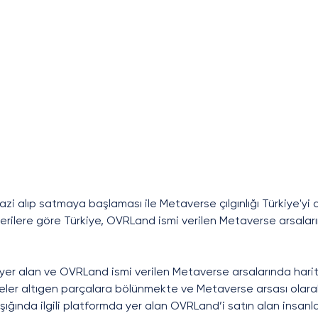
azi alıp satmaya başlaması ile Metaverse çılgınlığı Türkiye'yi
rilere göre Türkiye, OVRLand ismi verilen Metaverse arsaların
yer alan ve OVRLand ismi verilen Metaverse arsalarında harita
eler altıgen parçalara bölünmekte ve Metaverse arsası olara
 ışığında ilgili platformda yer alan OVRLand’i satın alan insanla