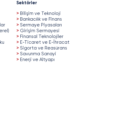
Sektörler
>
Bilişim ve Teknoloji
>
Bankacılık ve Finans
lar
>
Sermaye Piyasaları
erel)
>
Girişim Sermayesi
>
Finansal Teknolojiler
uku
>
E-Ticaret ve E-İhracat
>
Sigorta ve Reasürans
>
Savunma Sanayi
>
Enerji ve Altyapı