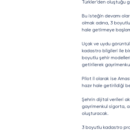
Türkler’den oluştuğu g
Bu isteğin devamı ola
olmak adına, 3 boyutlu 
hale getirmeye başlamı
Uçak ve uydu görüntül
kadastro bilgileri ile 
boyutlu şehir modelleri
getirilerek gayrimenkul d
Pilot il olarak ise Am
hazır hale getirildiği bel
Şehrin dijital verileri
gayrimenkul sigorta, af
oluşturacak. 
3 boyutlu kadastro proj