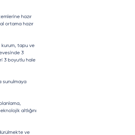
emlerine hazır 
tal ortama hazır 
 kurum, tapu ve 
çevesinde 3 
ri 3 boyutlu hale 
da sunulmaya 
 planlama, 
nolojik altlığını 
rdürülmekte ve 