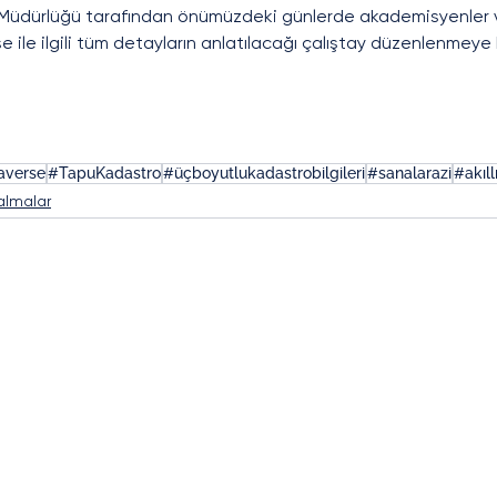
Müdürlüğü tarafından önümüzdeki günlerde akademisyenler v
e ile ilgili tüm detayların anlatılacağı çalıştay düzenlenmeye
averse
#TapuKadastro
#üçboyutlukadastrobilgileri
#sanalarazi
#akıll
almalar