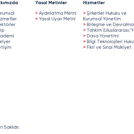
kımızda
Yasal Metinler
Hizmetler
rumsal
>
Aydınlatma Metni
>
Şirketler Hukuku ve
zmetler
>
Yasal Uyarı Metni
Kurumsal Yönetim
ktörler
>
Birleşme ve Devralma
ip
>
Tahkim (Uluslararası/Y
kademi
>
Dava Yönetimi
riyer
>
Bilgi Teknolojileri Huk
etişim
>
Fikri ve Sınai Mülkiyet
 Saklıdır.