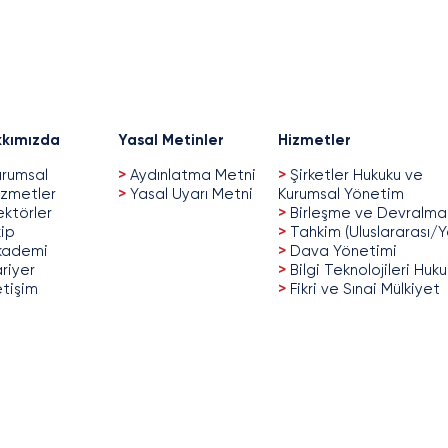
Sosyal Ağ Sağlayıcı
In c
Hakkında Usul ve Esaslar
CBFO
Yürürlüğe Girdi
Fint
kımızda
Yasal Metinler
Hizmetler
rumsal
>
Aydınlatma Metni
>
Şirketler Hukuku ve
zmetler
>
Yasal Uyarı Metni
Kurumsal Yönetim
ktörler
>
Birleşme ve Devralma
ip
>
Tahkim (Uluslararası/Y
kademi
>
Dava Yönetimi
riyer
>
Bilgi Teknolojileri Huk
etişim
>
Fikri ve Sınai Mülkiyet