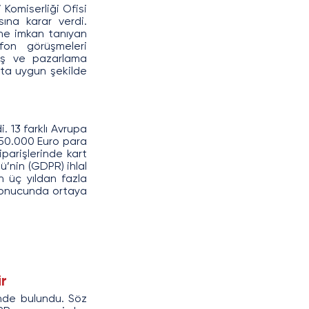
omiserliği Ofisi 
ına karar verdi. 
ne imkan tanıyan 
fon görüşmeleri 
tış ve pazarlama 
ata uygun şekilde 
 13 farklı Avrupa 
50.000 Euro para 
parişlerinde kart 
’nin (GDPR) ihlal 
 üç yıldan fazla 
sonucunda ortaya 
ir
nde bulundu. Söz 