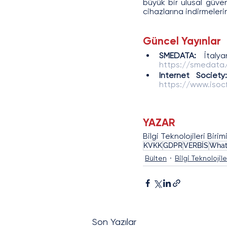
büyük bir ulusal güven
cihazlarına indirmeleri
Güncel Yayınlar
SMEDATA:
https://smedata.
Internet Society
https://www.isoc
YAZAR
Bilgi Teknolojileri Birim
KVKK
GDPR
VERBİS
What
Bülten
Bilgi Teknolojil
Son Yazılar