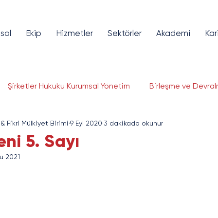
sal
Ekip
Hizmetler
Sektörler
Akademi
Kar
Şirketler Hukuku Kurumsal Yönetim
Birleşme ve Devral
 & Fikri Mülkiyet Birimi
9 Eyl 2020
3 dakikada okunur
lojileri Hukuku
Fikri ve Sınai Mülkiyet
Bilişim ve Tekno
ni 5. Sayı
u 2021
ye Piyasaları
Girişim Sermayesi
Finansal Teknolojil
gorta ve Reasürans
Savunma Sanayi
Enerji ve Altya