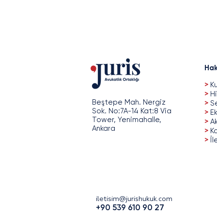
Hak
>
Ku
>
Hi
Beştepe Mah. Nergiz
>
Se
Sok. No:7A-14 Kat:8 Via
>
Ek
Tower, Yenimahalle,
>
A
Ankara
>
Ka
>
İl
iletisim@jurishukuk.com
+90 539 610 90 27