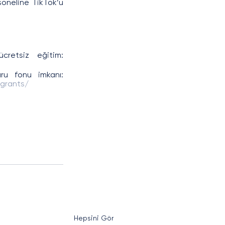
oneline TikTok’u 
 İtalyan Veri Koruma Otoritesi GDPR’a uyum konusunda ücretsiz eğitim: 
 ISOC tarafından sağlanan küçük ölçekli proje başvuru fonu imkanı: 
grants/
Hepsini Gör