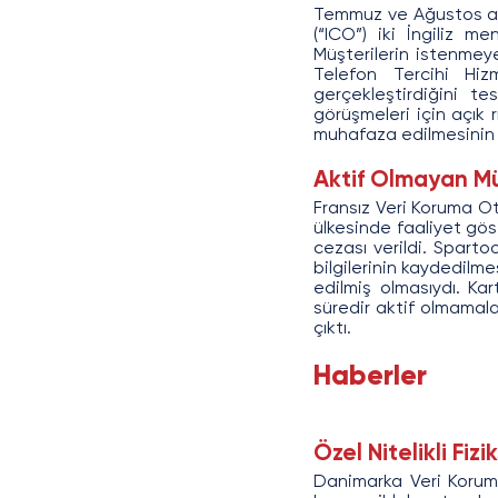
Temmuz ve Ağustos ayla
(“ICO”) iki İngiliz m
Müşterilerin istenmey
Telefon Tercihi Hizm
gerçekleştirdiğini te
görüşmeleri için açık 
muhafaza edilmesinin g
Aktif Olmayan Mü
Fransız Veri Koruma Oto
ülkesinde faaliyet gö
cezası verildi. Sparto
bilgilerinin kaydedilm
edilmiş olmasıydı. Ka
süredir aktif olmamal
çıktı.
Haberler
Özel Nitelikli Fiz
Danimarka Veri Koruma 