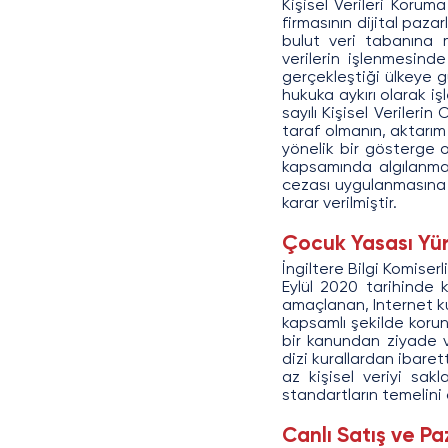
Kişisel Verileri Korum
firmasının dijital pazar
bulut veri tabanına müş
verilerin işlenmesind
gerçekleştiği ülkeye gü
hukuka aykırı olarak i
sayılı Kişisel Veriler
taraf olmanın, aktarım
yönelik bir gösterge o
kapsamında algılanmas
cezası uygulanmasına v
karar verilmiştir.
Çocuk Yasası Yür
İngiltere Bilgi Komiser
Eylül 2020 tarihinde 
amaçlanan, Internet ku
kapsamlı şekilde korun
bir kanundan ziyade v
dizi kurallardan ibaret
az kişisel veriyi sak
standartların temelini
Canlı Satış ve Pa