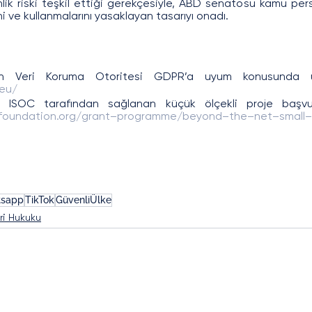
lik riski teşkil ettiği gerekçesiyle, ABD senatosu kamu pers
ni ve kullanmalarını yasaklayan tasarıyı onadı.
eu/
:
foundation.org/grant
–
programme/beyond
–
the
–
net
–
small
–
i
sapp
TikTok
GüvenliÜlke
eri Hukuku