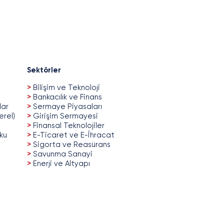
ase you have missed:
 has released Türkiye
ech Guide 2023!
Sektörler
>
Bilişim ve Teknoloji
>
Bankacılık ve Finans
lar
>
Sermaye Piyasaları
erel)
>
Girişim Sermayesi
>
Finansal Teknolojiler
uku
>
E-Ticaret ve E-İhracat
>
Sigorta ve Reasürans
>
Savunma Sanayi
>
Enerji ve Altyapı