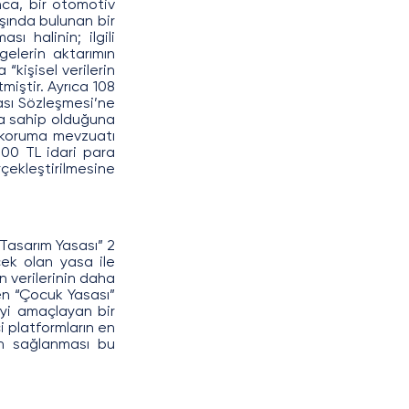
nca, bir otomotiv 
ışında bulunan bir 
ı halinin; ilgili 
elerin aktarımın 
kişisel verilerin 
iştir. Ayrıca 108 
ası Sözleşmesi’ne 
ya sahip olduğuna 
i koruma mevzuatı 
00 TL idari para 
çekleştirilmesine 
 Tasarım Yasası” 2 
ek olan yasa ile 
 verilerinin daha 
n “Çocuk Yasası” 
yi amaçlayan bir 
i platformların en 
ın sağlanması bu 