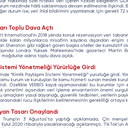
lar hakkında özel nitelikli veri içeren fiziksel belgelerin G
rum nezdinde hâlâ saklanmaya devam edilmesine ilişkindi. Bu ih
 diğer durum ise, veri ihlal bildirimini yayımlamak için gerekli 72
arı Toplu Dava Açtı
ott International’ın 2018 yılında konuk rezervasyon veri tabanı
lde kalan milyonlarca misafirin kaydına dışarıdan erişim s
an Sheraton gibi rağbet gören başka oteller de kümülatif ola
ayında Londra Yüksek Mahkemesi’nde gazeteci Martin Bry
i mağdurlar adına toplu dava açıldı.
Sistemi Yönetmeliği Yürürlüğe Girdi
de “Kimlik Paylaşımı Sistemi Yönetmeliği” yürürlüğe girdi. Yön
 kamu kurum ve kuruluşları ile kamu hizmeti sunan meslek kurul
tirdi. Özellikle VERBİS kaydı aşamasındaki bu kurumlar için er
risk yönetimi açısından veri işleme envanterinin önemi vurgu
u amaçların yasal dayanağı, güvenlik tedbirleri, verilerin payla
arasındaki rücu ilişkilerinin belirlenmesinin gerekliliği ortaya 
yan Tasarı Onaylandı
Trump’ın 3 Ağustos’ta yaptığı açıklamada, Çin menşeil
Eylül 2020 itibariyla yasaklanacağı açıklanmıştı. TikTok’un Am