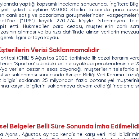
rında yaptığı kapsamlı inceleme sonucunda, İngiltere Bilgi K
enşeili şirket aleyhine 90.000 Sterlin tutarında para cezas
en canlı satış ve pazarlama görüşmelerinden vazgeçmeleri
eti’ne (“TPS”) kayıtlı 270.774 kişiyle istenmeyen tele
spit etti. Hükmedilen para cezası, müşterilerin canlı sa
rızasının alınması ve bu rıza dahilinde alınan verilerin mevzu
erekliliğini ortaya koydu.
şterilerin Verisi Saklanmamalıdır
ritesi (CNIL) 5 Ağustos 2020 tarihinde ilk cezai kararını verdi.
steren ‘Spartoo’ adındaki online ayakkabı perakendecisine 2
o’ya verilen cezanın esas dayanağı, müşterilerin telefonla si
esi ve saklanması sonucunda Avrupa Birliği Veri Koruma Tüzüğü
rt bilgisi saklanan 25 milyondan fazla potansiyel müşterinin
arına karşın, bilgilerin saklanmaya devam edildiği inceleme 
iksel Belgeler Belli Süre Sonunda İmha Edilmelid
Ajansı, Ağustos ayında kendisine karşı veri ihlali bildirimi