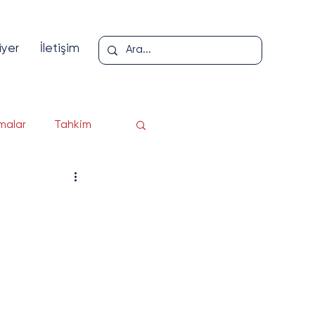
iyer
İletişim
malar
Tahkim
loji
er
pı
Yazı Serisi