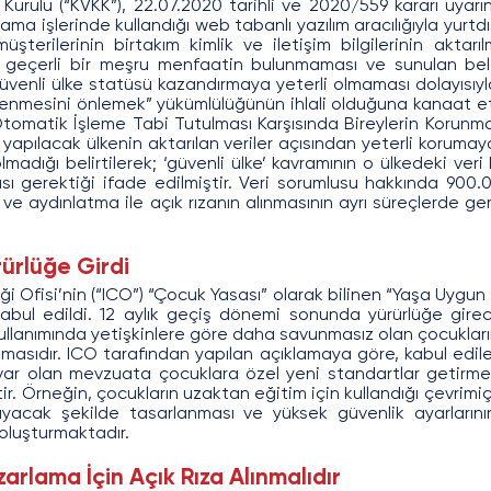
a Kurulu (“KVKK”), 22.07.2020 tarihli ve 2020/559 kararı uyarı
lama işlerinde kullandığı web tabanlı yazılım aracılığıyla yurtd
terilerinin birtakım kimlik ve iletişim bilgilerinin aktarılmas
e geçerli bir meşru menfaatin bulunmaması ve sunulan belg
venli ülke statüsü kazandırmaya yeterli olmaması dolayısıyla “
şlenmesini önlemek” yükümlülüğünün ihlali olduğuna kanaat etm
in Otomatik İşleme Tabi Tutulması Karşısında Bireylerin Korunm
 yapılacak ülkenin aktarılan veriler açısından yeterli koruma
lmadığı belirtilerek; ‘güvenli ülke’ kavramının o ülkedeki ver
ı gerektiği ifade edilmiştir. Veri sorumlusu hakkında 900.0
e aydınlatma ile açık rızanın alınmasının ayrı süreçlerde ger
ürlüğe Girdi
liği Ofisi’nin (“ICO”) “Çocuk Yasası” olarak bilinen “Yaşa Uygun
kabul edildi. 12 aylık geçiş dönemi sonunda yürürlüğe girec
llanımında yetişkinlere göre daha savunmasız olan çocukların
masıdır. ICO tarafından yapılan açıklamaya göre, kabul edile
ar olan mevzuata çocuklara özel yeni standartlar getirme
tir. Örneğin, çocukların uzaktan eğitim için kullandığı çevrimiç
layacak şekilde tasarlanması ve yüksek güvenlik ayarların
 oluşturmaktadır.
zarlama İçin Açık Rıza Alınmalıdır