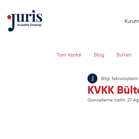
Kurum
Tüm Yazılar
Blog
Bülten
Bilgi Teknolojilerin
Dava Yönetimi
Bilgi Tekno
KVKK Bülte
Güncelleme tarihi:
27 Ağ
Bankacılık ve Finans
Serma
E-Ticaret ve E-İhracat
Si