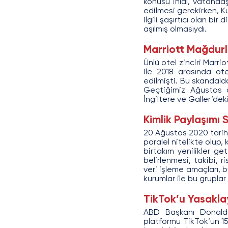
konusu ihlal, vatandaş
edilmesi gerekirken, Ku
ilgili şaşırtıcı olan bir
aşılmış olmasıydı.
Marriott Mağdurl
Ünlü otel zinciri Marri
ile 2018 arasında ote
edilmişti. Bu skandald
Geçtiğimiz Ağustos 
İngiltere ve Galler’dek
Kimlik Paylaşımı 
20 Ağustos 2020 tarihin
paralel nitelikte olup,
birtakım yenilikler ge
belirlenmesi, takibi, 
veri işleme amaçları, b
kurumlar ile bu gruplar 
TikTok’u Yasakla
ABD Başkanı Donald 
platformu TikTok’un 15 