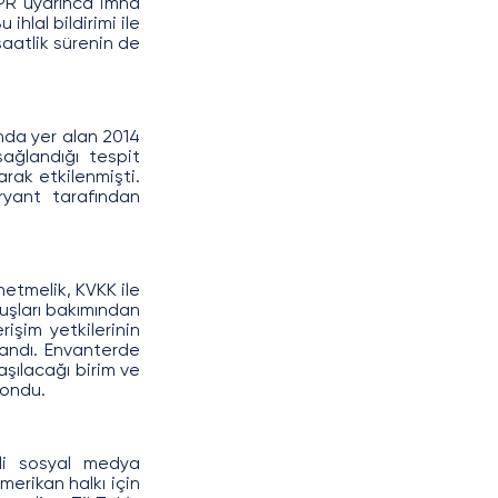
DPR uyarınca imha 
lal bildirimi ile 
 saatlik sürenin de 
nda yer alan 2014 
ağlandığı tespit 
rak etkilenmişti. 
ant tarafından 
etmelik, KVKK ile 
uşları bakımından 
işim yetkilerinin 
landı. Envanterde 
şılacağı birim ve 
kondu.
i sosyal medya 
erikan halkı için 