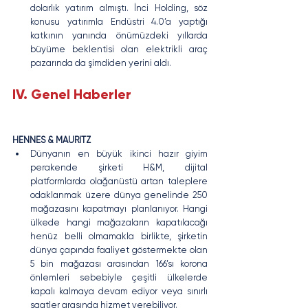
dolarlık yatırım almıştı. İnci Holding, söz 
konusu yatırımla Endüstri 4.0’a yaptığı 
katkının yanında önümüzdeki yıllarda 
büyüme beklentisi olan elektrikli araç 
pazarında da şimdiden yerini aldı.
IV. Genel Haberler
HENNES & MAURITZ
Dünyanın en büyük ikinci hazır giyim 
perakende şirketi H&M, dijital 
platformlarda olağanüstü artan taleplere 
odaklanmak üzere dünya genelinde 250 
mağazasını kapatmayı planlanıyor. Hangi 
ülkede hangi mağazaların kapatılacağı 
henüz belli olmamakla birlikte, şirketin 
dünya çapında faaliyet göstermekte olan 
5 bin mağazası arasından 166’sı korona 
önlemleri sebebiyle çeşitli ülkelerde 
kapalı kalmaya devam ediyor veya sınırlı 
saatler arasında hizmet verebiliyor.