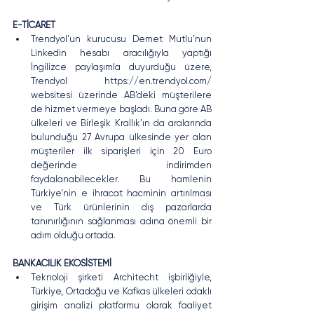
E-TİCARET
Trendyol’un kurucusu Demet Mutlu’nun 
Linkedin hesabı aracılığıyla yaptığı 
İngilizce paylaşımla duyurduğu üzere, 
Trendyol https://en.trendyol.com/ 
websitesi üzerinde AB’deki müşterilere 
de hizmet vermeye başladı. Buna göre AB 
ülkeleri ve Birleşik Krallık’ın da aralarında 
bulunduğu 27 Avrupa ülkesinde yer alan 
müşteriler ilk siparişleri için 20 Euro 
değerinde indirimden 
faydalanabilecekler. Bu hamlenin 
Türkiye’nin e ihracat hacminin artırılması 
ve Türk ürünlerinin dış pazarlarda 
tanınırlığının sağlanması adına önemli bir 
adım olduğu ortada.
BANKACILIK EKOSİSTEMİ
Teknoloji şirketi Architecht işbirliğiyle, 
Türkiye, Ortadoğu ve Kafkas ülkeleri odaklı 
girişim analizi platformu olarak faaliyet 