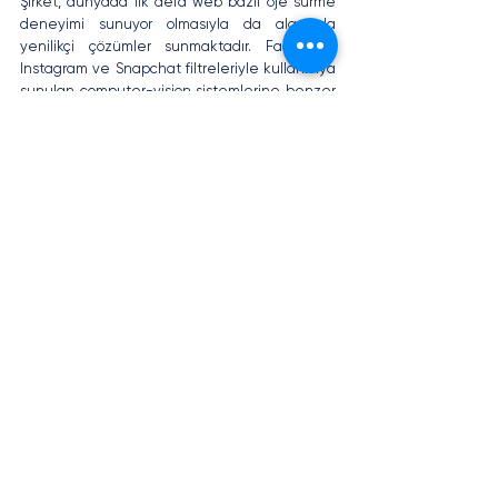
Şirket, dünyada ilk defa web bazlı oje sürme 
deneyimi sunuyor olmasıyla da alanında 
yenilikçi çözümler sunmaktadır. Facebook, 
Instagram ve Snapchat filtreleriyle kullanıcıya 
sunulan computer-vision sistemlerine benzer 
bir altyapıya sahip olan uygulamayı 
benzerlerinden ayıran nokta ise hizmetlerin 
çok niş alanlarda sunulması sebebiyle dijital 
ortamda denenen ürünlerin gerçekçiliğinin 
ayırt edici biçimde artırılmış olmasıdır.
VII. Ve Diğer Her Şey – 
WEBINAR
Baker McKenzie, KPMG, Toro Digital, 
Macquaire gibi eşitli araştırma şirketleriyle 
ortaklık yürüten, dünyanın ilk legal-tech 
araştırma raporlama şirketi olan Global 
Legal Tech Report tarafından 
düzenlenecek webinar kapsamında;
Yapay zeka avukatı Richard Tromans, Reynen 
Court Strateji Lideri Christian Lang, Baker 