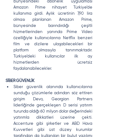
bünyesindeki abonelik uygulaması 
Amazon Prime nihayet Türkiye’de 
kullanıma girdi. Aylık ücretinin 7,90 lira 
olması planlanan Amazon Prime, 
bünyesinde barındırdığı çeşitli 
hizmetlerinden yanında Prime Video 
özelliğiyle kullanıcılarına Netflix benzeri 
film ve dizilere ulaşabilecekleri bir 
platform olmasıyla tanınmaktadır. 
Türkiye’deki kullanıcılar ilk ay 
hizmetlerden ücretsiz 
faydalanabilecekler.
SİBER GÜVENLİK
Siber güvenlik alanında kullanıcılarına 
sunduğu çözümlerle adından söz ettiren 
girişim Devo, Georgian Partners 
liderliğinde gerçekleşen D serisi yatırım 
turunda aldığı 60 milyon dolar değerindeki 
yatırımla dikkatleri üzerine çekti. 
Accenture gibi şirketler ve ABD Hava 
Kuvvetleri gibi üst düzey kurumlar 
tarafından da kullanılan bir bulut yazılımı 