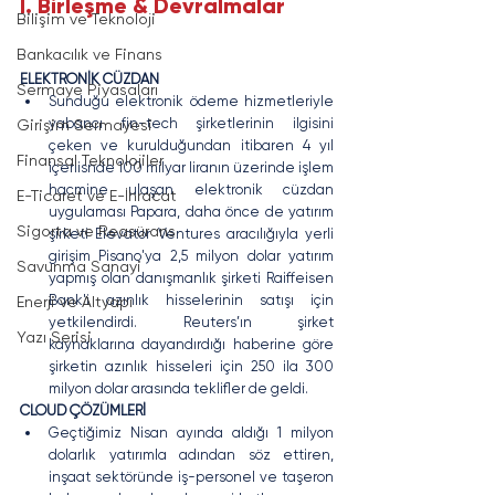
I. Birleşme & Devralmalar
Bilişim ve Teknoloji
Bankacılık ve Finans
ELEKTRONİK CÜZDAN
Sermaye Piyasaları
Sunduğu elektronik ödeme hizmetleriyle 
yabancı fin-tech şirketlerinin ilgisini 
Girişim Sermayesi
çeken ve kurulduğundan itibaren 4 yıl 
Finansal Teknolojiler
içeriisnde 100 milyar liranın üzerinde işlem 
hacmine ulaşan elektronik cüzdan 
E-Ticaret ve E-İhracat
uygulaması Papara, daha önce de yatırım 
Sigorta ve Reasürans
şirketi Elevator Ventures aracılığıyla yerli 
girişim Pisano'ya 2,5 milyon dolar yatırım 
Savunma Sanayi
yapmış olan danışmanlık şirketi Raiffeisen 
Bank'i azınlık hisselerinin satışı için 
Enerji ve Altyapı
yetkilendirdi. Reuters’ın şirket 
Yazı Serisi
kaynaklarına dayandırdığı haberine göre 
şirketin azınlık hisseleri için 250 ila 300 
milyon dolar arasında teklifler de geldi.
CLOUD ÇÖZÜMLERİ
Geçtiğimiz Nisan ayında aldığı 1 milyon 
dolarlık yatırımla adından söz ettiren, 
inşaat sektöründe iş-personel ve taşeron 