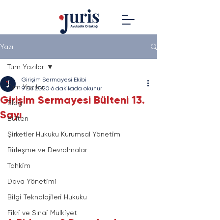
Yazı
Tüm Yazılar
Girişim Sermayesi Ekibi
Tüm Yazılar
9 Eki 2020
6 dakikada okunur
Girişim Sermayesi Bülteni 13.
Blog
Sayı
Bülten
Şirketler Hukuku Kurumsal Yönetim
Birleşme ve Devralmalar
Tahkim
Dava Yönetimi
Bilgi Teknolojileri Hukuku
Fikri ve Sınai Mülkiyet