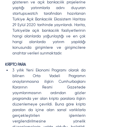
gösteren ve açık bankacılık projelerine 
yaptığı yatırımlarla adını duyuran 
startups.watch tarafından hazırlanan 
Türkiye Açık Bankacılık Ekosistem Haritası 
29 Eylül 2020 tarihinde yayınlandı. Harita, 
Türkiye’de açık bankacılık faaliyetlerinin 
hangi alanlarda yoğunlaştığı ve en çok 
hangi alanlarda yatırım yapıldığı 
konusunda girişimlere ve girişimcilere 
anahtar verileri sunmaktadır.
KRİPTO PARA
3 yıllık Yeni Ekonomi Programı olarak da 
bilinen Orta Vadeli Programın 
onaylanmasına ilişkin Cumhurbaşkanı 
Kararının Resmi Gazetede 
yayımlanmasının ardından gözler 
programda yer alan kripto paralara ilişkin 
düzenlemeye çevrildi. Buna göre kripto 
paraları da içine alan sanal varlıklarla 
gerçekleştirilen işlemlerin 
vergilendirilmesine yönelik 
düzenlemelerin yolda olduğu belirtildi. 