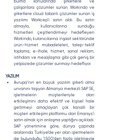
bulma konularında şirketlere ve 
çalışanlara çözümler sunan Workindo ve 
şirketlere cloud tabanlı çözümler sunan iş 
yazılımı Workcep’i satın aldı. Bu satın 
almayla, kullanıcılarına sunduğu 
hizmetleri çeşitlendirmeyi hedefleyen 
Workindo, kulanıcılarına inşaat sektöründe 
ürün-hizmet mübadeleleri, talep-teklif 
toplama, e-ihale, hizmet, sanal reklam, 
istihdam ve mesajlaşma gibi çok geniş bir 
yelpazede çözümler sunmayı hedefliyor.
YAZILIM
Avrupa’nın en büyük yazılım şirketi olma 
unvanını taşıyan Almanya merkezli SAP SE, 
işletmelerin müşterileriyle olan 
etkileşimini daha efektif ve kişisel hale 
getirmeyi amaçlayan çok kanallı bir 
müşteri etkileşimi platformu olan Emarsys’i 
satın almak için anlaşma yaptığını açıkladı. 
SAP yönetimine göre, dünya çapında 
aralarında Türkiye’de yer alan işletmelerin 
de bulunduğu 1.500’den fazla işletmeyle 