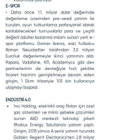
E-SPOR
• Daha önce 1.1. milyar dolar değerinde 
değerleme üzerinden pre-seed yatırım ile 
kurulan, oyun tutkunlarına profesyonel olarak 
katılabilecekleri turnuvalarla para ve çeşitli 
değerli ödüller kazanma imkanı sunan yerli e-
spor platformu Gamer Arena, eski futbolcu 
Roman Neustadter tarafından 3.5 milyon 
Euro’luk değerlemeyle ikinci yatırımını aldı. 
Papara, Vodafone, N11, Academycs gibi dev 
partnerlerinin de desteğiyle hızlı şekilde 
ticaret hacmini genişletmeye devam eden 
girişim, 1 Ekim itibariyle 105 bin kullanıcıya 
ulaşmayı başardı.
ENDÜSTRİ 4.0
İnci Holding, elektrikli araç filoları için özel 
şarj sistemleri ve mikro şebeke çözümleri 
sunan ABD merkezli teknoloji şirketi 
Rhobus Energy Solutions’a yatırım yaptı. 
Girişim, 2015 yılınca A serisi yatırım turunda 
Golden Regent Electronics’ten 2.8 milyar 