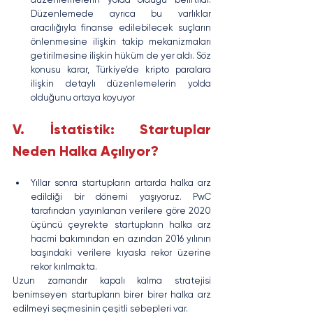
Düzenlemede ayrıca bu varlıklar 
aracılığıyla finanse edilebilecek suçların 
önlenmesine ilişkin takip mekanizmaları 
getirilmesine ilişkin hüküm de yer aldı. Söz 
konusu karar, Türkiye’de kripto paralara 
ilişkin detaylı düzenlemelerin yolda 
olduğunu ortaya koyuyor
V. İstatistik: Startuplar 
Neden Halka Açılıyor?
Yıllar sonra startupların artarda halka arz 
edildiği bir dönemi yaşıyoruz. PwC 
tarafından yayınlanan verilere göre 2020 
üçüncü çeyrekte startupların halka arz 
hacmi bakımından en azından 2016 yılının 
başındaki verilere kıyasla rekor üzerine 
rekor kırılmakta.
Uzun zamandır kapalı kalma stratejisi 
benimseyen startupların birer birer halka arz 
edilmeyi seçmesinin çeşitli sebepleri var. 