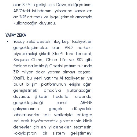
olan SIEM’in geliştiricisi Devo, aldığı yatırımı 
ABD’deki istihdamını yılsonuna kadar en 
az %25 artırmak ve iş geliştirmek amacıyla 
kullanacağını duyurdu.
YAPAY ZEKA
Yapay zekâ destekli ilaç keşfi faaliyetleri 
gerçekleştirmekte olan ABD merkezli 
biyoteknoloji şirketi XtalPi, Tura Tencent, 
Sequoia China, China Life ve SIG gibi 
fonların da katıldığı C serisi yatırım turunda 
319 milyon dolar yatırım almayı başardı. 
XtalPi, bu yeni yatırımı AI faaliyetleri ve 
bulut bilişim platformunun erişim ağını 
genişletmek amacıyla kullanacağını 
duyurdu. Şirketin hedefleri arasında, 
gerçekleştirdiği sanal AR-GE 
çalışmalarının gerçek dünyadaki 
laboratuvarlar test verileriyle entegre 
edilerek biyofarmasötik şirketlerinin klinik 
deneyler için en iyi denekleri seçmesini 
kolaylaştıran bir sistem geliştirmeyi 