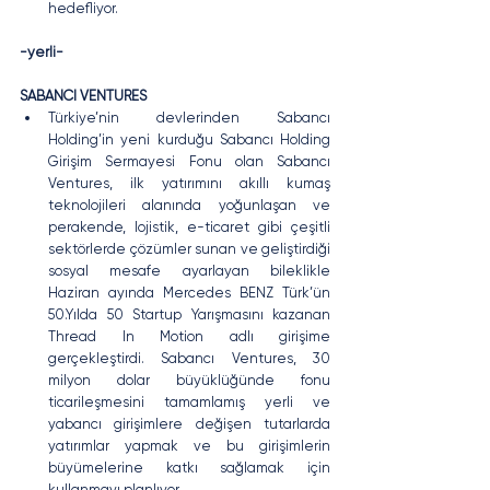
hedefliyor.
-yerli-
SABANCI VENTURES
Türkiye’nin devlerinden Sabancı 
Holding’in yeni kurduğu Sabancı Holding 
Girişim Sermayesi Fonu olan Sabancı 
Ventures, ilk yatırımını akıllı kumaş 
teknolojileri alanında yoğunlaşan ve 
perakende, lojistik, e-ticaret gibi çeşitli 
sektörlerde çözümler sunan ve geliştirdiği 
sosyal mesafe ayarlayan bileklikle 
Haziran ayında Mercedes BENZ Türk’ün 
50.Yılda 50 Startup Yarışmasını kazanan 
Thread In Motion adlı girişime 
gerçekleştirdi. Sabancı Ventures, 30 
milyon dolar büyüklüğünde fonu 
ticarileşmesini tamamlamış yerli ve 
yabancı girişimlere değişen tutarlarda 
yatırımlar yapmak ve bu girişimlerin 
büyümelerine katkı sağlamak için 
kullanmayı planlıyor.