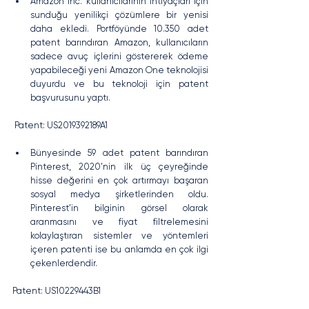
Amazon Inc. kullanıcılarının ihtiyaçları için 
sunduğu yenilikçi çözümlere bir yenisi 
daha ekledi. Portföyünde 10.350 adet 
patent barındıran Amazon, kullanıcıların 
sadece avuç içlerini göstererek ödeme 
yapabileceği yeni Amazon One teknolojisi 
duyurdu ve bu teknoloji için patent 
başvurusunu yaptı. 
 Patent: US2019392189A1
Bünyesinde 59 adet patent barındıran 
Pinterest, 2020’nin ilk üç çeyreğinde 
hisse değerini en çok artırmayı başaran 
sosyal medya şirketlerinden oldu. 
Pinterest’in bilginin görsel olarak 
aranmasını ve fiyat filtrelemesini 
kolaylaştıran sistemler ve yöntemleri 
içeren patenti ise bu anlamda en çok ilgi 
çekenlerdendir.
Patent: US10229443B1