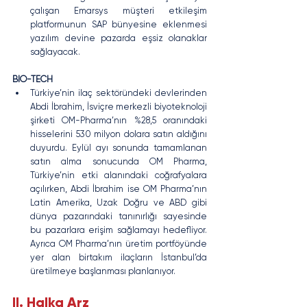
çalışan Emarsys müşteri etkileşim 
platformunun SAP bünyesine eklenmesi 
yazılım devine pazarda eşsiz olanaklar 
sağlayacak.
BIO-TECH
Türkiye’nin ilaç sektöründeki devlerinden 
Abdi İbrahim, İsviçre merkezli biyoteknoloji 
şirketi OM-Pharma’nın %28,5 oranındaki 
hisselerini 530 milyon dolara satın aldığını 
duyurdu. Eylül ayı sonunda tamamlanan 
satın alma sonucunda OM Pharma, 
Türkiye’nin etki alanındaki coğrafyalara 
açılırken, Abdi İbrahim ise OM Pharma’nın 
Latin Amerika, Uzak Doğru ve ABD gibi 
dünya pazarındaki tanınırlığı sayesinde 
bu pazarlara erişim sağlamayı hedefliyor. 
Ayrıca OM Pharma’nın üretim portföyünde 
yer alan birtakım ilaçların İstanbul’da 
üretilmeye başlanması planlanıyor.
II. Halka Arz