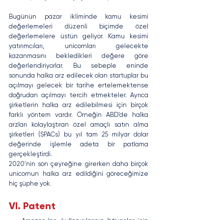
Bugünün pazar ikliminde kamu kesimi 
değerlemeleri düzenli biçimde özel 
değerlemelere üstün geliyor. Kamu kesimi 
yatırımcıları, unicornları gelecekte 
kazanmasını bekledikleri değere göre 
değerlendiriyorlar. Bu sebeple eninde 
sonunda halka arz edilecek olan startuplar bu 
açılmayı gelecek bir tarihe ertelemektense 
doğrudan açılmayı tercih etmekteler. Ayrıca 
şirketlerin halka arz edilebilmesi için birçok 
farklı yöntem vardır. Örneğin ABD’de halka 
arzları kolaylaştıran özel amaçlı satın alma 
şirketleri (SPACs) bu yıl tam 25 milyar dolar 
değerinde işlemle adeta bir patlama 
gerçekleştirdi.
2020’nin son çeyreğine girerken daha birçok 
unicornun halka arz edildiğini göreceğimize 
hiç şüphe yok.
VI. Patent 