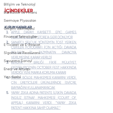
Bilişim ve Teknoloji
İÇİNDEKİLER
Bankacılık ve Finans
Sermaye Piyasaları
KURUM KARARLARI
Girişim Sermayesi
APPLE DAVAYI KAYBETTİ, EPIC GAMES 
Finansal Teknolojiler
FORTNITE İLE APP STORE’A GERİ DÖNÜYOR
SANATÇI SELÇUK YÖNTEM’İN TOST YERKEN 
E-Ticaret ve E-İhracat
ÇEKİLEN FOTOĞRAFI İÇİN AÇTIĞI DAVADA 
150.000 TL TAZMİNATIN DAVACIYA 
Sigorta ve Reasürans
VERİLMESİNE KARAR VERİLDİ
Savunma Sanayi
AVRUPA  BİRLİĞİ FİKRİ MÜLKİYET 
OFİSİ(EUPIO)’NİN OCTOBER FEST HAKKINDA 
Enerji ve Altyapı
VERDİĞİ YENİ MARKA KORUMA KARARI
Yazı Serisi
MÜNİH BÖLGE MAHKEMESİ KARARINI VERDİ: 
ÇİN ÜRETİCİLERİ ÜRÜNLERİNDE İSVİÇRE 
BAYRAĞINI KULLANAMAYACAK
YAPAY ZEKA ADINA PATENTE İLİŞKİN DAVADA 
İNGİLİZ İSTİNAF MAHKEMESİ (COURT OF 
APPEAL) KARARINI VERDİ. “YAPAY ZEKA 
PATENT HAKKINA SAHİP OLAMAZ.”