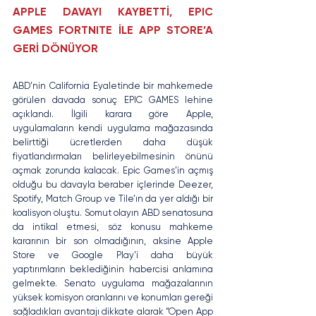
APPLE DAVAYI KAYBETTİ, EPIC 
GAMES FORTNITE İLE APP STORE’A 
GERİ DÖNÜYOR
ABD’nin California Eyaletinde bir mahkemede 
görülen davada sonuç EPIC GAMES lehine 
açıklandı. İlgili karara göre Apple, 
uygulamaların kendi uygulama mağazasında 
belirttiği ücretlerden daha düşük 
fiyatlandırmaları belirleyebilmesinin önünü 
açmak zorunda kalacak. Epic Games’in açmış 
olduğu bu davayla beraber içlerinde Deezer, 
Spotify, Match Group ve Tile’ın da yer aldığı bir 
koalisyon oluştu. Somut olayın ABD senatosuna 
da intikal etmesi, söz konusu mahkeme 
kararının bir son olmadığının, aksine Apple 
Store ve Google Play’i daha büyük 
yaptırımların beklediğinin habercisi anlamına 
gelmekte. Senato uygulama mağazalarının 
yüksek komisyon oranlarını ve konumları gereği 
sağladıkları avantajı dikkate alarak “Open App 