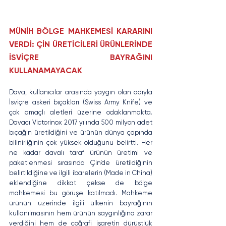
MÜNİH BÖLGE MAHKEMESİ KARARINI 
VERDİ: ÇİN ÜRETİCİLERİ ÜRÜNLERİNDE 
İSVİÇRE BAYRAĞINI 
KULLANAMAYACAK
Dava, kullanıcılar arasında yaygın olan adıyla 
İsviçre askeri bıçakları (Swiss Army Knife) ve 
çok amaçlı aletleri üzerine odaklanmakta. 
Davacı Victorinox 2017 yılında 500 milyon adet 
bıçağın üretildiğini ve ürünün dünya çapında 
bilinirliğinin çok yüksek olduğunu belirtti. Her 
ne kadar davalı taraf ürünün üretimi ve 
paketlenmesi sırasında Çin’de üretildiğinin 
belirtildiğine ve ilgili ibarelerin (Made in China) 
eklendiğine dikkat çekse de bölge 
mahkemesi bu görüşe katılmadı. Mahkeme 
ürünün üzerinde ilgili ülkenin bayrağının 
kullanılmasının hem ürünün saygınlığına zarar 
verdiğini hem de coğrafi işaretin dürüstlük 