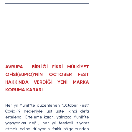
AVRUPA  BİRLİĞİ FİKRİ MÜLKİYET 
OFİSİ(EUPIO)’NİN OCTOBER FEST 
HAKKINDA VERDİĞİ YENİ MARKA 
KORUMA KARARI
Her yıl Münih’te düzenlenen “October Fest” 
Covid-19 nedeniyle üst üste ikinci defa 
ertelendi. Erteleme kararı, yalnızca Münih’te 
yaşayanları değil, her yıl festivali ziyaret 
etmek adına dünyanın farklı bölgelerinden 