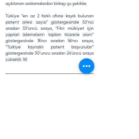
açıklanan sıralamalardan birkaçı şu şekilde; 
Türkiye “en az 2 farklı ofiste kaydı bulunan 
patent ailesi sayısı” göstergesinde 50’nci 
sıradan 33’üncü sıraya, “Fikri mülkiyet için 
yapılan ödemelerin toplam ticarete oranı” 
göstergesinde 76’ncı sıradan 56’ncı sıraya, 
“Türkiye kaynaklı patent başvuruları” 
göstergesinde 30’uncu sıradan 24’üncü sıraya 
yükseldi. (6)