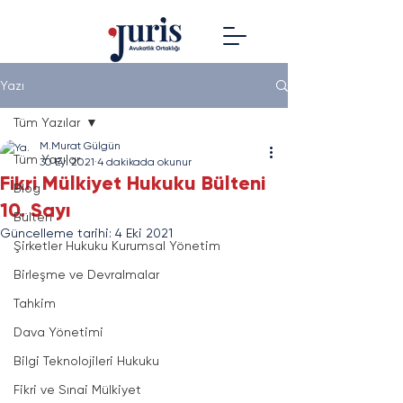
Yazı
Tüm Yazılar
M.Murat Gülgün
Tüm Yazılar
30 Eyl 2021
4 dakikada okunur
Fikri Mülkiyet Hukuku Bülteni
Blog
10. Sayı
Bülten
Güncelleme tarihi:
4 Eki 2021
Şirketler Hukuku Kurumsal Yönetim
Birleşme ve Devralmalar
Tahkim
Dava Yönetimi
Bilgi Teknolojileri Hukuku
Fikri ve Sınai Mülkiyet