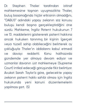
Dr. Stephen Thaler tarafından istinaf 
mahkemesine taşınan uyuşmazlıkta Thaler, 
buluş basamağında hiçbir etkisinin olmadığını, 
“DABUS” adındaki yapay zekanın söz konusu 
buluşu kendi başına gerçekleştirdiğini öne 
sürdü. Mahkeme, İngiliz Patent hukukunun 7 
ve 13. maddelerini göstererek patent hakkına 
ancak hukuken tanınmış bir kişinin (gerçek 
veya tüzel) sahip olabileceğini belirterek oy 
çokluğuyla Thaler’ın iddialarını kabul etmedi 
ve davayı reddetti. Konu halihazırda 
gündemde yer almaya devam ediyor ve 
uzmanlar davanın üst mahkemeye (Supreme 
Court) intikal edeceği görüşünde fikir belirtiyor. 
Avukat Sarah Taylor’a göre, gelecekte yapay 
zekanın patent hakkı sahibi olması için İngiliz 
hukukunda yeni kanuni düzenlemelerin 
yapılması şart.  (5)