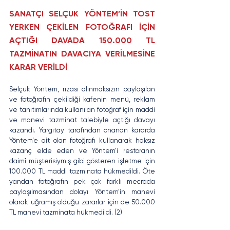
SANATÇI SELÇUK YÖNTEM’İN TOST 
YERKEN ÇEKİLEN FOTOĞRAFI İÇİN 
AÇTIĞI DAVADA 150.000 TL 
TAZMİNATIN DAVACIYA VERİLMESİNE 
KARAR VERİLDİ
Selçuk Yöntem, rızası alınmaksızın paylaşılan 
ve fotoğrafın çekildiği kafenin menü, reklam 
ve tanıtımlarında kullanılan fotoğraf için maddi 
ve manevi tazminat talebiyle açtığı davayı 
kazandı. Yargıtay tarafından onanan kararda 
Yöntem’e ait olan fotoğrafı kullanarak haksız 
kazanç elde eden ve Yöntem’i restoranın 
daimî müşterisiymiş gibi gösteren işletme için 
100.000 TL maddi tazminata hükmedildi. Öte 
yandan fotoğrafın pek çok farklı mecrada 
paylaşılmasından dolayı Yöntem’in manevi 
olarak uğramış olduğu zararlar için de 50.000 
TL manevi tazminata hükmedildi. (2)