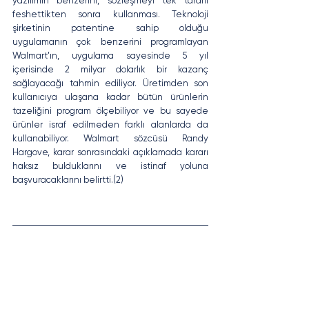
yazılımın benzerini, sözleşmeyi tek taraflı 
feshettikten sonra kullanması. Teknoloji 
şirketinin patentine sahip olduğu 
uygulamanın çok benzerini programlayan 
Walmart’ın, uygulama sayesinde 5 yıl 
içerisinde 2 milyar dolarlık bir kazanç 
sağlayacağı tahmin ediliyor. Üretimden son 
kullanıcıya ulaşana kadar bütün ürünlerin 
tazeliğini program ölçebiliyor ve bu sayede 
ürünler israf edilmeden farklı alanlarda da 
kullanabiliyor. Walmart sözcüsü Randy 
Hargove, karar sonrasındaki açıklamada kararı 
haksız bulduklarını ve istinaf yoluna 
başvuracaklarını belirtti.(2)