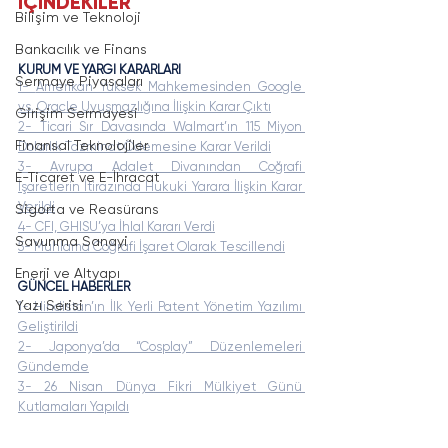
İÇİNDEKİLER
Bilişim ve Teknoloji
Bankacılık ve Finans
KURUM VE YARGI KARARLARI
Sermaye Piyasaları
1-
Amerikan Yüksek Mahkemesinden Google 
vs. Oracle Uyuşmazlığına İlişkin Karar Çıktı
Girişim Sermayesi
2- Ticari Sır Davasında Walmart’ın 115 Miyon 
Finansal Teknolojiler
Dolarlık Tazminat Ödemesine Karar Verildi
3- Avrupa Adalet Divanından Coğrafi 
E-Ticaret ve E-İhracat
İşaretlerin İtirazında Hukuki Yarara İlişkin Karar 
Verildi
Sigorta ve Reasürans
4- CFI, GHISU’ya İhlal Kararı Verdi
Savunma Sanayi
5- Muhlama Coğrafi İşaret Olarak Tescillendi
Enerji ve Altyapı
GÜNCEL HABERLER
Yazı Serisi
1- Hindistan’ın İlk Yerli Patent Yönetim Yazılımı 
Geliştirildi
2- Japonya’da “Cosplay” Düzenlemeleri 
Gündemde
3- 26 Nisan Dünya Fikri Mülkiyet Günü 
Kutlamaları Yapıldı