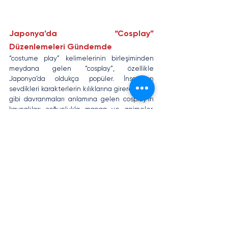
Japonya’da “Cosplay” 
Düzenlemeleri Gündemde
“costume play” kelimelerinin birleşiminden 
meydana gelen “cosplay”, özellikle 
Japonya’da oldukça popüler. İnsanların 
sevdikleri karakterlerin kılıklarına girerek onlar 
gibi davranmaları anlamına gelen cosplay’in 
kaynakları çoğunlukla manga ve animeler. 
Cosplayerların çok yüksek gelirler elde ettiği 
bu alan için Japon hükümeti, telif hakkı 
düzenlemelerinin yetersiz ve belirsiz olduğu 
düşüncesiyle yeni düzenlemeler yapmayı 
düşünüyor. Bu kapsamda hem cosplayerların 
hem de telif hakkı sahiplerinin korunması 
hedefleniyor. (7)