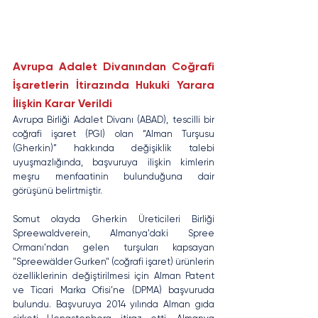
Avrupa Adalet Divanından Coğrafi 
İşaretlerin İtirazında Hukuki Yarara 
İlişkin Karar Verildi
Avrupa Birliği Adalet Divanı (ABAD), tescilli bir 
coğrafi işaret (PGI) olan “Alman Turşusu 
(Gherkin)” hakkında değişiklik talebi 
uyuşmazlığında, başvuruya ilişkin kimlerin 
meşru menfaatinin bulunduğuna dair 
görüşünü belirtmiştir. 
Somut olayda Gherkin Üreticileri Birliği 
Spreewaldverein, Almanya'daki Spree 
Ormanı'ndan gelen turşuları kapsayan 
"Spreewälder Gurken" (coğrafi işaret) ürünlerin 
özelliklerinin değiştirilmesi için Alman Patent 
ve Ticari Marka Ofisi’ne (DPMA) başvuruda 
bulundu. Başvuruya 2014 yılında Alman gıda 