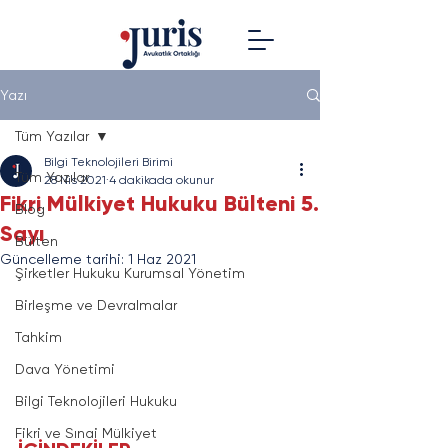
Yazı
Tüm Yazılar
Bilgi Teknolojileri Birimi
Tüm Yazılar
28 Nis 2021
4 dakikada okunur
Fikri Mülkiyet Hukuku Bülteni 5.
Blog
Sayı
Bülten
Güncelleme tarihi:
1 Haz 2021
Şirketler Hukuku Kurumsal Yönetim
Birleşme ve Devralmalar
Tahkim
Dava Yönetimi
Bilgi Teknolojileri Hukuku
Fikri ve Sınai Mülkiyet