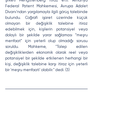
şirketi Hengstenberg itiraz etti. Almanya 
Federal Patent Mahkemesi, Avrupa Adalet 
Divanı’ndan yargılamayla ilgili görüş talebinde 
bulundu. Coğrafi işaret üzerinde küçük 
olmayan bir değişiklik talebine itiraz 
edebilmek için, kişilerin potansiyel veya 
dolaylı bir şekilde yarar sağlaması “meşru 
menfaat” için yeterli olup olmadığı sorusu 
soruldu. Mahkeme, "Talep edilen 
değişikliklerden ekonomik olarak reel veya 
potansiyel bir şekilde etkilenen herhangi bir 
kişi, değişiklik talebine karşı itiraz için yeterli 
bir 'meşru menfaati' olabilir." dedi. (3)