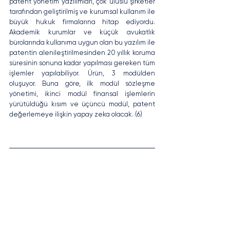
patent yönetim yazılımları, çok uluslu şirketler 
tarafından geliştirilmiş ve kurumsal kullanım ile 
büyük hukuk firmalarına hitap ediyordu. 
Akademik kurumlar ve küçük avukatlık 
bürolarında kullanıma uygun olan bu yazılım ile 
patentin alenileştirilmesinden 20 yıllık koruma 
süresinin sonuna kadar yapılması gereken tüm 
işlemler yapılabiliyor. Ürün, 3 modülden 
oluşuyor. Buna göre, ilk modül sözleşme 
yönetimi, ikinci modül finansal işlemlerin 
yürütüldüğü kısım ve üçüncü modül, patent 
değerlemeye ilişkin yapay zeka olacak. (6)