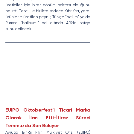
üreticiler için birer dönüm noktası olduğunu 
belirtti. Tescil ile birlikte sadece Kıbrıs'ta, yerel 
ürünlerle üretilen peynir, Türkçe "hellim" ya da 
Rumca "halloumi" adı altında AB’de satışa 
sunulabilecek.
EUIPO Oktoberfest’i Ticari Marka 
Olarak İlan Etti-İtiraz Süreci 
Temmuzda Son Buluyor
Avrupa Birliği Fikri Mülkiyet Ofisi (EUIPO) 