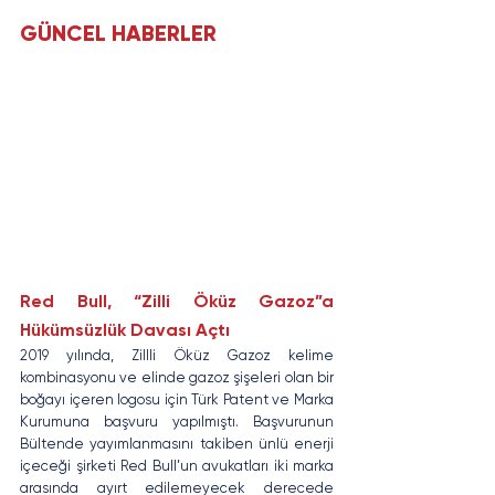
GÜNCEL HABERLER
Red Bull, “Zilli Öküz Gazoz”a 
Hükümsüzlük Davası Açtı
2019 yılında, Zillli Öküz Gazoz kelime 
kombinasyonu ve elinde gazoz şişeleri olan bir 
boğayı içeren logosu için Türk Patent ve Marka 
Kurumuna başvuru yapılmıştı. Başvurunun 
Bültende yayımlanmasını takiben ünlü enerji 
içeceği şirketi Red Bull’un avukatları iki marka 
arasında ayırt edilemeyecek derecede 