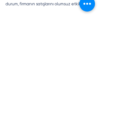
durum, firmanın satışlarını olumsuz etkilemedi.
Epic Games Çinli Start-Up Şirketine 
Marka Hakkı İhlallerinden Dolayı 
Dava Açtı
Geçtiğimiz hafta Epic Games, Kuzey Carolina 
federal mahkemelerinde, akıllı gözlük üreticisi 
start-up şirketi olan Nreal’e karşı, kendi sahibi 
olduğu Unreal Engine markasının haklarının 