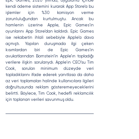
Epic Games, 2020 yılında, uygulama içinde 
kendi ödeme sistemini kurarak App Store’a bu 
işlemler için %30 komisyon verme 
zorunluluğundan kurtulmuştu. Ancak bu 
hamlenin üzerine Apple, Epic Games’in 
oyunlarını App Store’dan kaldırdı. Epic Games 
ise rekabetin ihlali sebebiyle Apple’a dava 
açmıştı. Yapılan duruşmada ilgi çeken 
kısımlardan biri de Epic Games’in 
avukatlarından Bornstein’in Apple’ın topladığı 
verilere ilişkin sorularıydı. Apple’ın CEO’su Tim 
Cook, soruları minimum düzeyde veri 
topladıklarını ifade ederek yanıtlasa da daha 
az veri toplamaları halinde kullanıcılara ilgileri 
doğrultusunda reklam gösteremeyeceklerini 
belirtti. Böylece, Tim Cook, hedefli reklamcılık 
için toplanan verileri savunmuş oldu.