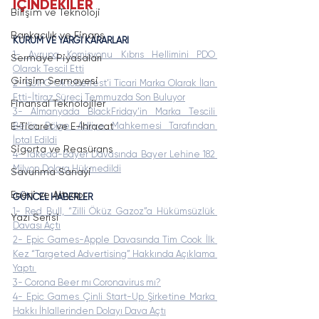
İÇİNDEKİLER
Bilişim ve Teknoloji
Bankacılık ve Finans
KURUM VE YARGI KARARLARI
1- Avrupa Komisyonu Kıbrıs Hellimini PDO 
Sermaye Piyasaları
Olarak Tescil Etti
Girişim Sermayesi
2- EUIPO Oktoberfest’i Ticari Marka Olarak İlan 
Etti-İtiraz Süreci Temmuzda Son Buluyor
Finansal Teknolojiler
3- Almanyada BlackFriday’in Marka Tescili 
Berlin Bölge Adliye Mahkemesi Tarafından 
E-Ticaret ve E-İhracat
İptal Edildi
Sigorta ve Reasürans
4- Takeda-Bayer Davasında Bayer Lehine 182 
Milyon Dolara Hükmedildi
Savunma Sanayi
Enerji ve Altyapı
GÜNCEL HABERLER
1- Red Bull, “Zilli Öküz Gazoz”a Hükümsüzlük 
Yazı Serisi
Davası Açtı
2- Epic Games-Apple Davasında Tim Cook İlk 
Kez “Targeted Advertising” Hakkında Açıklama 
Yaptı 
3- Corona Beer mı Coronavirus mı?
4- Epic Games Çinli Start-Up Şirketine Marka 
Hakkı İhlallerinden Dolayı Dava Açtı