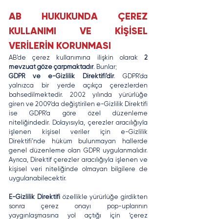
AB HUKUKUNDA ÇEREZ 
KULLANIMI VE KİŞİSEL 
VERİLERİN KORUNMASI
AB’de çerez kullanımına ilişkin olarak 
2 
mevzuat göze çarpmaktadır
. Bunlar; 
GDPR ve e-Gizlilik Direktifi’dir
. GDPR’da 
yalnızca bir yerde açıkça çerezlerden 
bahsedilmektedir. 2002 yılında yürürlüğe 
giren ve 2009’da değiştirilen e-Gizlilik Direktifi 
ise GDPR’a göre özel düzenleme 
niteliğindedir. Dolayısıyla, çerezler aracılığıyla 
işlenen kişisel veriler için e-Gizlilik 
Direktifi’nde hüküm bulunmayan hallerde 
genel düzenleme olan GDPR uygulanmalıdır. 
Ayrıca, Direktif çerezler aracılığıyla işlenen ve 
kişisel veri niteliğinde olmayan bilgilere de 
uygulanabilecektir.
E-Gizlilik Direktifi
 özellikle yürürlüğe girdikten 
sonra çerez onayı pop-uplarının 
yaygınlaşmasına yol açtığı için ‘çerez 