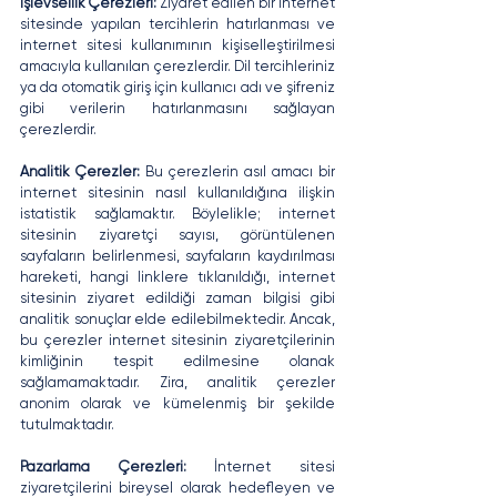
İşlevsellik Çerezleri: 
Ziyaret edilen bir internet 
sitesinde yapılan tercihlerin hatırlanması ve 
internet sitesi kullanımının kişiselleştirilmesi 
amacıyla kullanılan çerezlerdir. Dil tercihleriniz 
ya da otomatik giriş için kullanıcı adı ve şifreniz 
gibi verilerin hatırlanmasını sağlayan 
çerezlerdir. 
Analitik Çerezler: 
Bu çerezlerin asıl amacı bir 
internet sitesinin nasıl kullanıldığına ilişkin 
istatistik sağlamaktır. Böylelikle; internet 
sitesinin ziyaretçi sayısı, görüntülenen 
sayfaların belirlenmesi, sayfaların kaydırılması 
hareketi, hangi linklere tıklanıldığı, internet 
sitesinin ziyaret edildiği zaman bilgisi gibi 
analitik sonuçlar elde edilebilmektedir. Ancak, 
bu çerezler internet sitesinin ziyaretçilerinin 
kimliğinin tespit edilmesine olanak 
sağlamamaktadır. Zira, analitik çerezler 
anonim olarak ve kümelenmiş bir şekilde 
tutulmaktadır.
Pazarlama Çerezleri: 
İnternet sitesi 
ziyaretçilerini bireysel olarak hedefleyen ve 