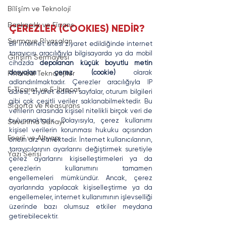
Bilişim ve Teknoloji
Bankacılık ve Finans
ÇEREZLER (COOKIES) NEDİR?
Sermaye Piyasaları
Bir internet sitesi ziyaret edildiğinde internet 
tarayıcısı aracılığıyla bilgisayarda ya da mobil 
Girişim Sermayesi
cihazda 
depolanan küçük boyutlu metin 
dosyaları çerez (cookie)
 olarak 
Finansal Teknolojiler
adlandırılmaktadır. Çerezler aracılığıyla IP 
E-Ticaret ve E-İhracat
adresi, ziyaret edilen sayfalar, oturum bilgileri 
gibi çok çeşitli veriler saklanabilmektedir. Bu 
Sigorta ve Reasürans
verilerin arasında kişisel nitelikli birçok veri de 
bulunmaktadır. Dolayısıyla, çerez kullanımı 
Savunma Sanayi
kişisel verilerin korunması hukuku açısından 
Enerji ve Altyapı
önem arz etmektedir. İnternet kullanıcılarının, 
tarayıcılarının ayarlarını değiştirmek suretiyle 
Yazı Serisi
çerez ayarlarını kişiselleştirmeleri ya da 
çerezlerin kullanımını tamamen 
engellemeleri mümkündür. Ancak, çerez 
ayarlarında yapılacak kişiselleştirme ya da 
engellemeler, internet kullanımının işlevselliği 
üzerinde bazı olumsuz etkiler meydana 
getirebilecektir.