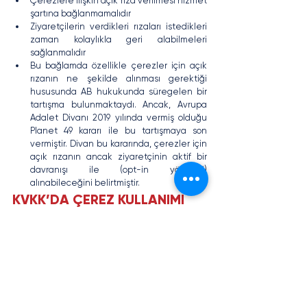
Çerezlere ilişkin açık rıza verilmesi hizmet 
şartına bağlanmamalıdır
Ziyaretçilerin verdikleri rızaları istedikleri 
zaman kolaylıkla geri alabilmeleri 
sağlanmalıdır
Bu bağlamda özellikle çerezler için açık 
rızanın ne şekilde alınması gerektiği 
hususunda AB hukukunda süregelen bir 
tartışma bulunmaktaydı. Ancak, Avrupa 
Adalet Divanı 2019 yılında vermiş olduğu 
Planet 49 kararı ile bu tartışmaya son 
vermiştir. Divan bu kararında, çerezler için 
açık rızanın ancak ziyaretçinin aktif bir 
davranışı ile (opt-in yöntemi) 
alınabileceğini belirtmiştir.
KVKK’DA ÇEREZ KULLANIMI
Ülkemizde kişisel veri işleme faaliyeti içeren 
çerez kullanımları için 6698 sayılı KVKK 
uygulama alanı bulmaktadır. Ancak, kişisel veri 
işleme faaliyeti içermeyen çerez 
kullanımlarına uygulanabilecek herhangi bir 
hukuki düzenleme bulunmamaktadır. Bu 
noktada, çerezlere ilişkin olarak KVKK’da 