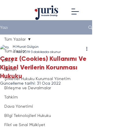
Yazı
Tüm Yazılar
M.Murat Gülgün
Tüm Yazılar
4 Haz 2019
3 dakikada okunur
Çerez (Cookies) Kullanımı Ve
Blog
Kişisel Verilerin Korunması
Bülten
Hukuku
Şirketler Hukuku Kurumsal Yönetim
Güncelleme tarihi:
31 Oca 2022
Birleşme ve Devralmalar
Tahkim
Dava Yönetimi
Bilgi Teknolojileri Hukuku
Fikri ve Sınai Mülkiyet