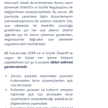
mevzuatı’ olarak da anılmaktadır. Ayrıca, yakın 
dönemde Direktif’in e-Gizlilik Regülasyonu ile 
değiştirilmesi amaçlanmaktadır. Bu durum, AB 
içerisinde çerezlere ilişkin düzenlemenin 
yeknesaklaşmasına da yardımcı olacaktır. Zira, 
üye ülkelerde bir direktifin yürürlüğe 
girebilmesi için her üye ülkenin direktif 
ışığında ayrı bir kanun çıkarması gerekirken, 
regülasyonlar doğrudan üye ülkelerde 
uygulama alanı bulmaktadır.
AB hukukunda GDPR ve e-Gizlilik Direktifi’ne 
uygun bir kişisel veri işleme faaliyeti 
yapılabilmesi için şu hususlara 
dikkat edilmesi 
gerekmektedir:
Zorunlu çerezler haricindeki çerezleri 
kullanmadan önce ziyaretçilerden açık 
rıza alınmalıdır
Kullanılan çerezler ve kullanım amaçları 
hakkında açık rıza alınmadan önce 
ziyaretçilerin anlayabileceği sadelikte bir 
bilgilendirme yapılmalıdır