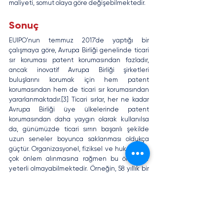
maliyeti, somut olaya göre değişebilmektedir.
Sonuç
EUIPO’nun temmuz 2017’de yaptığı bir 
çalışmaya göre, Avrupa Birliği genelinde ticari 
sır koruması patent korumasından fazladır, 
ancak inovatif Avrupa Birliği şirketleri 
buluşlarını korumak için hem patent 
korumasından hem de ticari sır korumasından 
yararlanmaktadır.[3] Ticari sırlar, her ne kadar 
Avrupa Birliği üye ülkelerinde patent 
korumasından daha yaygın olarak kullanılsa 
da, günümüzde ticari sırrın başarılı şekilde 
uzun seneler boyunca saklanması oldukça 
güçtür. Organizasyonel, fiziksel ve hukuki pek 
çok önlem alınmasına rağmen bu önlemler 
yeterli olmayabilmektedir. Örneğin, 58 yıllık bir 
periyotta açılmış olan Amerika Birleşik 
Devletleri federal mahkeme davaları analiz 
edildiğinde, ticari sır hırsızlığının %85’inin -her 
ne kadar gizlilikle alakalı sıkı hükümlere tabi 
olsalar da- çalışanlar veya iş ortakları 