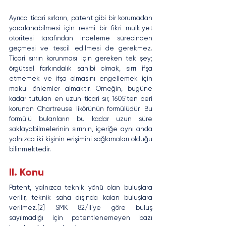
Ayrıca ticari sırların, patent gibi bir korumadan 
yararlanabilmesi için resmi bir fikri mülkiyet 
otoritesi tarafından inceleme sürecinden 
geçmesi ve tescil edilmesi de gerekmez. 
Ticari sırrın korunması için gereken tek şey; 
örgütsel farkındalık sahibi olmak, sırrı ifşa 
etmemek ve ifşa olmasını engellemek için 
makul önlemler almaktır. Örneğin, bugüne 
kadar tutulan en uzun ticari sır, 1605’ten beri 
korunan Chartreuse likörünün formülüdür. Bu 
formülü bulanların bu kadar uzun süre 
saklayabilmelerinin sırrının, içeriğe aynı anda 
yalnızca iki kişinin erişimini sağlamaları olduğu 
bilinmektedir.
II. Konu
Patent, yalnızca teknik yönü olan buluşlara 
verilir, teknik saha dışında kalan buluşlara 
verilmez.[2] SMK 82/II’ye göre buluş 
sayılmadığı için patentlenemeyen bazı 