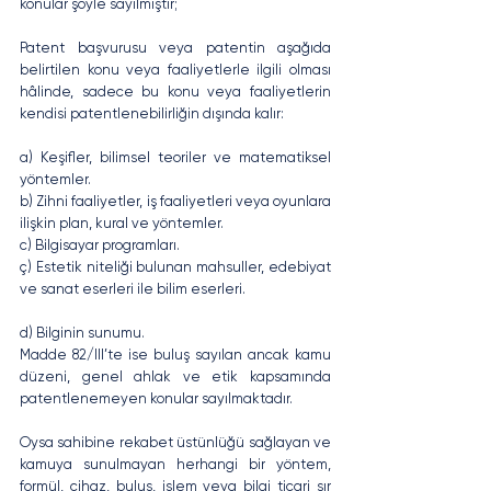
konular şöyle sayılmıştır;
Patent başvurusu veya patentin aşağıda 
belirtilen konu veya faaliyetlerle ilgili olması 
hâlinde, sadece bu konu veya faaliyetlerin 
kendisi patentlenebilirliğin dışında kalır:
a) Keşifler, bilimsel teoriler ve matematiksel 
yöntemler.
b) Zihni faaliyetler, iş faaliyetleri veya oyunlara 
ilişkin plan, kural ve yöntemler.
c) Bilgisayar programları.
ç) Estetik niteliği bulunan mahsuller, edebiyat 
ve sanat eserleri ile bilim eserleri.
d) Bilginin sunumu.
Madde 82/III’te ise buluş sayılan ancak kamu 
düzeni, genel ahlak ve etik kapsamında 
patentlenemeyen konular sayılmaktadır.
Oysa sahibine rekabet üstünlüğü sağlayan ve 
kamuya sunulmayan herhangi bir yöntem, 
formül, cihaz, buluş, işlem veya bilgi ticari sır 