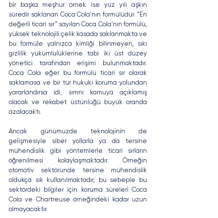
bir başka meşhur örnek ise yüz yılı aşkın 
süredir saklanan Coca Cola’nın formülüdür. “En 
değerli ticari sır” sayılan Coca Cola’nın formülü, 
yüksek teknolojili çelik kasada saklanmakta ve 
bu formüle yalnızca kimliği bilinmeyen, sıkı 
gizlilik yükümlülüklerine tabi iki üst düzey 
yönetici tarafından erişimi bulunmaktadır. 
Coca Cola eğer bu formülü ticari sır olarak 
saklamasa ve bir tür hukuki koruma yolundan 
yararlandırsa idi, sırrını kamuya açıklamış 
olacak ve rekabet üstünlüğü büyük oranda 
azalacaktı.
Ancak günümüzde teknolojinin de 
gelişmesiyle siber yollarla ya da tersine 
mühendislik gibi yöntemlerle ticari sırların 
öğrenilmesi kolaylaşmaktadır. Örneğin 
otomotiv sektöründe tersine mühendislik 
oldukça sık kullanılmaktadır, bu sebeple bu 
sektördeki bilgiler için koruma süreleri Coca 
Cola ve Chartreuse örneğindeki kadar uzun 
olmayacaktır.