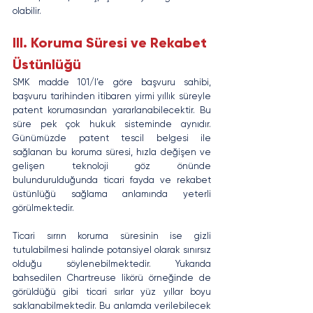
olabilir.
III. Koruma Süresi ve Rekabet 
Üstünlüğü
SMK madde 101/I’e göre başvuru sahibi, 
başvuru tarihinden itibaren yirmi yıllık süreyle 
patent korumasından yararlanabilecektir. Bu 
süre pek çok hukuk sisteminde aynıdır. 
Günümüzde patent tescil belgesi ile 
sağlanan bu koruma süresi, hızla değişen ve 
gelişen teknoloji göz önünde 
bulundurulduğunda ticari fayda ve rekabet 
üstünlüğü sağlama anlamında yeterli 
görülmektedir.
Ticari sırrın koruma süresinin ise gizli 
tutulabilmesi halinde potansiyel olarak sınırsız 
olduğu söylenebilmektedir. Yukarıda 
bahsedilen Chartreuse likörü örneğinde de 
görüldüğü gibi ticari sırlar yüz yıllar boyu 
saklanabilmektedir. Bu anlamda verilebilecek 