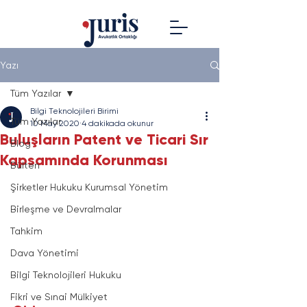
Yazı
Tüm Yazılar
Bilgi Teknolojileri Birimi
Tüm Yazılar
10 May 2020
4 dakikada okunur
Buluşların Patent ve Ticari Sır
Blog
Kapsamında Korunması
Bülten
Şirketler Hukuku Kurumsal Yönetim
Birleşme ve Devralmalar
Tahkim
Dava Yönetimi
Bilgi Teknolojileri Hukuku
Fikri ve Sınai Mülkiyet