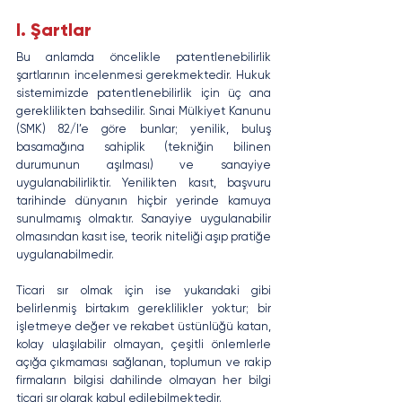
I. Şartlar
Bu anlamda öncelikle patentlenebilirlik 
şartlarının incelenmesi gerekmektedir. Hukuk 
sistemimizde patentlenebilirlik için üç ana 
gereklilikten bahsedilir. Sınai Mülkiyet Kanunu 
(SMK) 82/I’e göre bunlar; yenilik, buluş 
basamağına sahiplik (tekniğin bilinen 
durumunun aşılması) ve sanayiye 
uygulanabilirliktir. Yenilikten kasıt, başvuru 
tarihinde dünyanın hiçbir yerinde kamuya 
sunulmamış olmaktır. Sanayiye uygulanabilir 
olmasından kasıt ise, teorik niteliği aşıp pratiğe 
uygulanabilmedir.
Ticari sır olmak için ise yukarıdaki gibi 
belirlenmiş birtakım gereklilikler yoktur; bir 
işletmeye değer ve rekabet üstünlüğü katan, 
kolay ulaşılabilir olmayan, çeşitli önlemlerle 
açığa çıkmaması sağlanan, toplumun ve rakip 
firmaların bilgisi dahilinde olmayan her bilgi 
ticari sır olarak kabul edilebilmektedir.