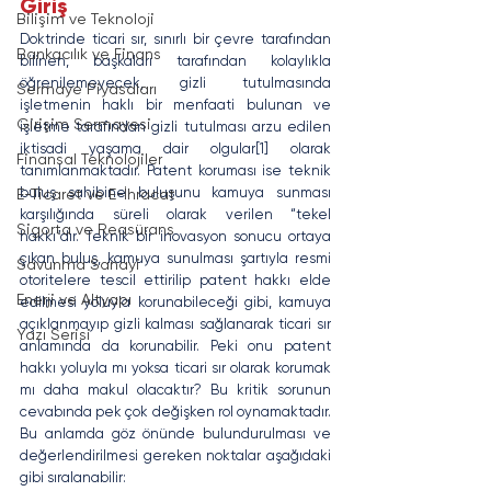
Giriş
Bilişim ve Teknoloji
Doktrinde ticari sır, sınırlı bir çevre tarafından 
Bankacılık ve Finans
bilinen, başkaları tarafından kolaylıkla 
öğrenilemeyecek, gizli tutulmasında 
Sermaye Piyasaları
işletmenin haklı bir menfaati bulunan ve 
Girişim Sermayesi
işletme tarafından gizli tutulması arzu edilen 
iktisadi yaşama dair olgular[1] olarak 
Finansal Teknolojiler
tanımlanmaktadır. Patent koruması ise teknik 
buluş sahibine buluşunu kamuya sunması 
E-Ticaret ve E-İhracat
karşılığında süreli olarak verilen “tekel 
Sigorta ve Reasürans
hakkı”dır. Teknik bir inovasyon sonucu ortaya 
çıkan buluş, kamuya sunulması şartıyla resmi 
Savunma Sanayi
otoritelere tescil ettirilip patent hakkı elde 
Enerji ve Altyapı
edilmesi yoluyla korunabileceği gibi, kamuya 
açıklanmayıp gizli kalması sağlanarak ticari sır 
Yazı Serisi
anlamında da korunabilir. Peki onu patent 
hakkı yoluyla mı yoksa ticari sır olarak korumak 
mı daha makul olacaktır? Bu kritik sorunun 
cevabında pek çok değişken rol oynamaktadır. 
Bu anlamda göz önünde bulundurulması ve 
değerlendirilmesi gereken noktalar aşağıdaki 
gibi sıralanabilir: