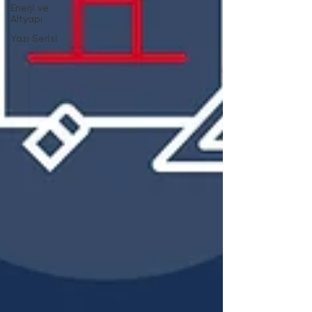
Enerji ve
Altyapı
Yazı Serisi