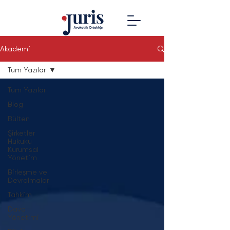
Akademi
Tüm Yazılar
Tüm Yazılar
Blog
Bülten
Şirketler
Hukuku
Kurumsal
Yönetim
Birleşme ve
Devralmalar
Tahkim
Dava
Yönetimi