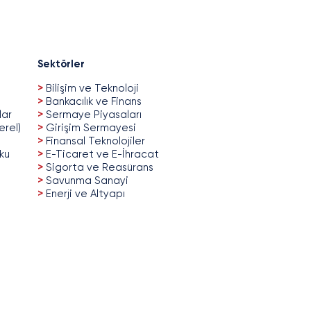
Sektörler
>
Bilişim ve Teknoloji
>
Bankacılık ve Finans
lar
>
Sermaye Piyasaları
erel)
>
Girişim Sermayesi
>
Finansal Teknolojiler
uku
>
E-Ticaret ve E-İhracat
>
Sigorta ve Reasürans
>
Savunma Sanayi
>
Enerji ve Altyapı