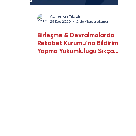
rans
Savunma Sanayi
Enerji ve Altyapı
Yazı Serisi
Av. Ferhan Yıldızlı
25 Kas 2020
2 dakikada okunur
Birleşme & Devralmalarda
Rekabet Kurumu’na Bildirim
Yapma Yükümlülüğü Sıkça
Sorulan Sorular