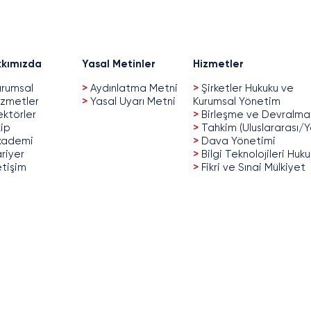
kımızda
Yasal Metinler
Hizmetler
rumsal
>
Aydınlatma Metni
>
Şirketler Hukuku ve
zmetler
>
Yasal Uyarı Metni
Kurumsal Yönetim
ktörler
>
Birleşme ve Devralma
ip
>
Tahkim (Uluslararası/Y
kademi
>
Dava Yönetimi
riyer
>
Bilgi Teknolojileri Huk
etişim
>
Fikri ve Sınai Mülkiyet