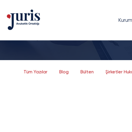
Kurum
Tüm Yazılar
Blog
Bülten
Şirketler Hu
Dava Yönetimi
Bilgi Teknolojileri Hukuku
Bankacılık ve Finans
Sermaye Piyasaları