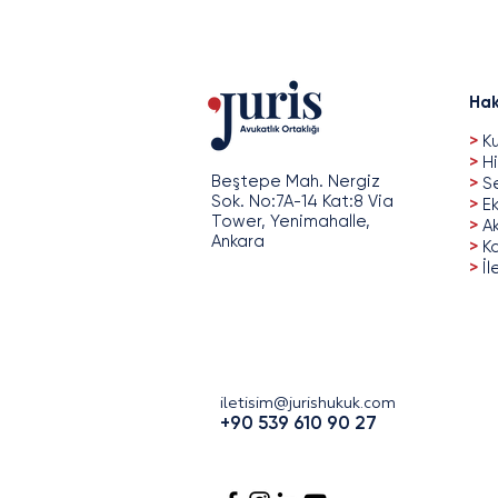
Hak
>
Ku
>
Hi
Beştepe Mah. Nergiz
>
Se
Sok. No:7A-14 Kat:8 Via
>
Ek
Tower, Yenimahalle,
>
A
Ankara
>
Ka
>
İl
iletisim@jurishukuk.com
+90 539 610 90 27