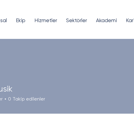
sal
Ekip
Hizmetler
Sektörler
Akademi
Kar
usik
er
0
Takip edilenler