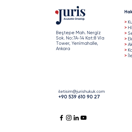
Hak
>
Ku
>
Hi
Beştepe Mah. Nergiz
>
Se
Sok. No:7A-14 Kat:8 Via
>
Ek
Tower, Yenimahalle,
>
A
Ankara
>
Ka
>
İl
iletisim@jurishukuk.com
+90 539 610 90 27