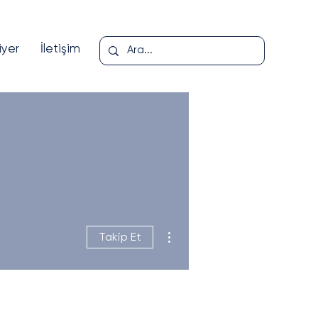
iyer
İletişim
Diğer Eylemler
Takip Et