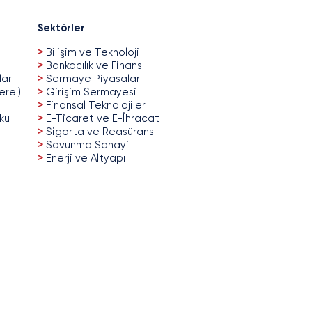
Sektörler
>
Bilişim ve Teknoloji
>
Bankacılık ve Finans
lar
>
Sermaye Piyasaları
erel)
>
Girişim Sermayesi
>
Finansal Teknolojiler
uku
>
E-Ticaret ve E-İhracat
>
Sigorta ve Reasürans
>
Savunma Sanayi
>
Enerji ve Altyapı