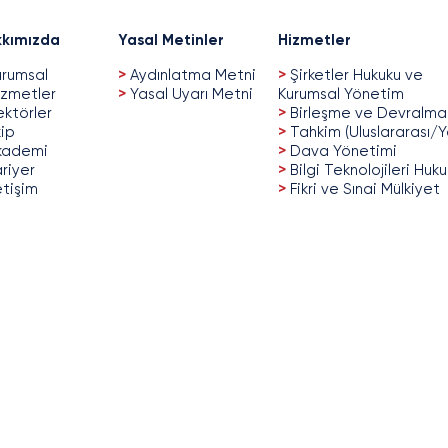
kımızda
Yasal Metinler
Hizmetler
rumsal
>
Aydınlatma Metni
>
Şirketler Hukuku ve
zmetler
>
Yasal Uyarı Metni
Kurumsal Yönetim
ktörler
>
Birleşme ve Devralma
ip
>
Tahkim (Uluslararası/Y
kademi
>
Dava Yönetimi
riyer
>
Bilgi Teknolojileri Huk
etişim
>
Fikri ve Sınai Mülkiyet