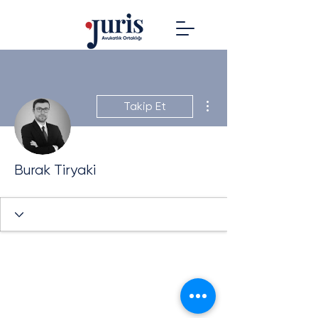
Diğer Eylemler
Takip Et
Burak Tiryaki