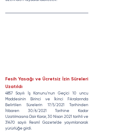
Fesih Yasağı ve Ücretsiz İzin Süreleri 
Uzatıldı
4857 Sayılı İş Kanunu’nun Geçici 10 uncu 
Maddesinin Birinci ve İkinci Fıkralarında 
Belirtilen Sürelerin 17/5/2021 Tarihinden 
İtibaren 30/6/2021 Tarihine Kadar 
Uzatılmasına Dair Karar, 30 Nisan 2021 tarihli ve 
31470 sayılı Resmî Gazete’de yayımlanarak 
yürürlüğe girdi.