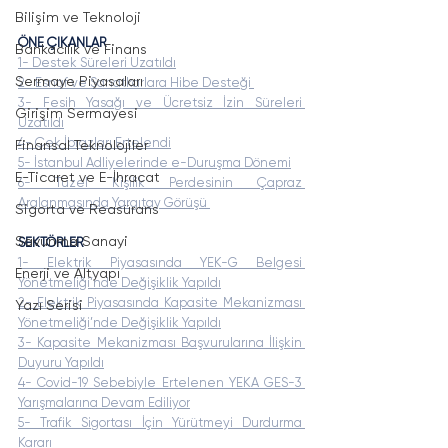
Bilişim ve Teknoloji
ÖNE ÇIKANLAR
Bankacılık ve Finans
1- Destek Süreleri Uzatıldı
Sermaye Piyasaları
2- Esnaf ve Sanatkarlara Hibe Desteği 
3- Fesih Yasağı ve Ücretsiz İzin Süreleri 
Girişim Sermayesi
Uzatıldı
4- Çek İbrazları Ertelendi
Finansal Teknolojiler
5- İstanbul Adliyelerinde e-Duruşma Dönemi
E-Ticaret ve E-İhracat
6- Tüzel Kişilik Perdesinin Çapraz 
Aralanmasında Yargıtay Görüşü 
Sigorta ve Reasürans
Savunma Sanayi
SEKTÖRLER
1- Elektrik Piyasasında YEK-G Belgesi 
Enerji ve Altyapı
Yönetmeliği’nde Değişiklik Yapıldı
2- Elektrik Piyasasında Kapasite Mekanizması 
Yazı Serisi
Yönetmeliği’nde Değişiklik Yapıldı
3- Kapasite Mekanizması Başvurularına İlişkin 
Duyuru Yapıldı
4- Covid-19 Sebebiyle Ertelenen YEKA GES-3 
Yarışmalarına Devam Ediliyor
5- Trafik Sigortası İçin Yürütmeyi Durdurma 
Kararı