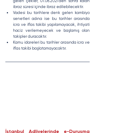
gelen çekler, 01.06.2021’den sonra kalan 
ibraz süresi içinde ibraz edilebilecektir. 
Vadesi bu tarihlere denk gelen kambiyo 
senetleri adına ise bu tarihler arasında 
icra ve iflas takibi yapılamayacak, ihtiyati 
haciz verilemeyecek ve başlamış olan 
takipler duracaktır.
Kamu idareleri bu tarihler arasında icra ve 
iflas takibi başlatamayacaktır.
İstanbul Adliyelerinde e-Duruşma 