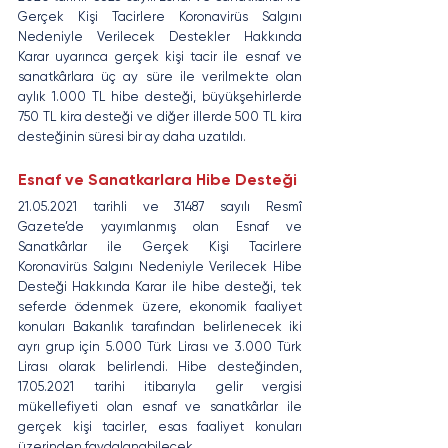
Gerçek Kişi Tacirlere Koronavirüs Salgını 
Nedeniyle Verilecek Destekler Hakkında 
Karar uyarınca gerçek kişi tacir ile esnaf ve 
sanatkârlara üç ay süre ile verilmekte olan 
aylık 1.000 TL hibe desteği, büyükşehirlerde 
750 TL kira desteği ve diğer illerde 500 TL kira 
desteğinin süresi bir ay daha uzatıldı.
Esnaf ve Sanatkarlara Hibe Desteği 
21.05.2021 tarihli ve 31487 sayılı Resmî 
Gazete’de yayımlanmış olan Esnaf ve 
Sanatkârlar ile Gerçek Kişi Tacirlere 
Koronavirüs Salgını Nedeniyle Verilecek Hibe 
Desteği Hakkında Karar ile hibe desteği, tek 
seferde ödenmek üzere, ekonomik faaliyet 
konuları Bakanlık tarafından belirlenecek iki 
ayrı grup için 5.000 Türk Lirası ve 3.000 Türk 
Lirası olarak belirlendi. Hibe desteğinden, 
17.05.2021 tarihi itibarıyla gelir vergisi 
mükellefiyeti olan esnaf ve sanatkârlar ile 
gerçek kişi tacirler, esas faaliyet konuları 
üzerinden faydalanabilecek.