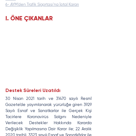
6- AYM’den Trafik Sigortası’na İptal Kararı
I. ÖNE ÇIKANLAR
Destek Süreleri Uzatıldı
30 Nisan 2021 tarih ve 31470 sayılı Resmî 
Gazete’de yayımlanarak yürürlüğe giren 3929 
Sayılı Esnaf ve Sanatkarlar ile Gerçek Kişi 
Tacirlere Koronavirüs Salgını Nedeniyle 
Verilecek Destekler Hakkında Kararda 
Değişiklik Yapılmasına Dair Karar ile; 22 Aralık 
2020 tarihli  3323 sayılı Esnaf ve Sanatkârlar ile 