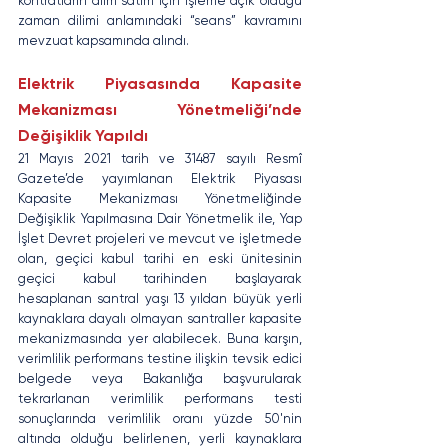
kontratların alım satım için işleme açık olduğu 
zaman dilimi anlamındaki “seans” kavramını 
mevzuat kapsamında alındı.
Elektrik Piyasasında Kapasite 
Mekanizması Yönetmeliği’nde 
Değişiklik Yapıldı
21 Mayıs 2021 tarih ve 31487 sayılı Resmî 
Gazete’de yayımlanan Elektrik Piyasası 
Kapasite Mekanizması Yönetmeliğinde 
Değişiklik Yapılmasına Dair Yönetmelik ile, Yap 
İşlet Devret projeleri ve mevcut ve işletmede 
olan, geçici kabul tarihi en eski ünitesinin 
geçici kabul tarihinden başlayarak 
hesaplanan santral yaşı 13 yıldan büyük yerli 
kaynaklara dayalı olmayan santraller kapasite 
mekanizmasında yer alabilecek. Buna karşın, 
verimlilik performans testine ilişkin tevsik edici 
belgede veya Bakanlığa başvurularak 
tekrarlanan verimlilik performans testi 
sonuçlarında verimlilik oranı yüzde 50'nin 
altında olduğu belirlenen, yerli kaynaklara 