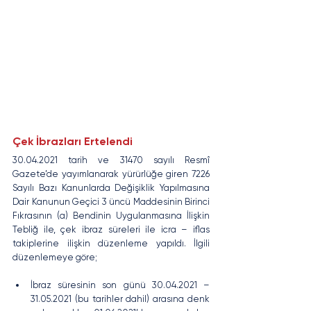
Çek İbrazları Ertelendi
30.04.2021 tarih ve 31470 sayılı Resmî 
Gazete’de yayımlanarak yürürlüğe giren 7226 
Sayılı Bazı Kanunlarda Değişiklik Yapılmasına 
Dair Kanunun Geçici 3 üncü Maddesinin Birinci 
Fıkrasının (a) Bendinin Uygulanmasına İlişkin 
Tebliğ ile, çek ibraz süreleri ile icra – iflas 
takiplerine ilişkin düzenleme yapıldı. İlgili 
düzenlemeye göre; 
İbraz süresinin son günü 30.04.2021 – 
31.05.2021 (bu tarihler dahil) arasına denk 