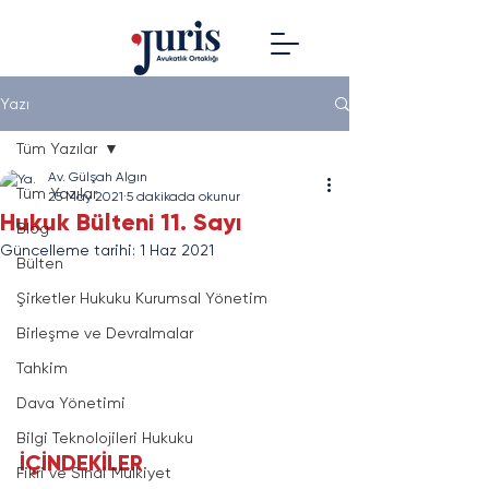
Yazı
Tüm Yazılar
Av. Gülşah Algın
Tüm Yazılar
25 May 2021
5 dakikada okunur
Hukuk Bülteni 11. Sayı
Blog
Güncelleme tarihi:
1 Haz 2021
Bülten
Şirketler Hukuku Kurumsal Yönetim
Birleşme ve Devralmalar
Tahkim
Dava Yönetimi
Bilgi Teknolojileri Hukuku
İÇİNDEKİLER
Fikri ve Sınai Mülkiyet