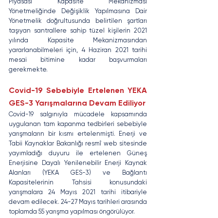
Piyasası Kapasite Mekanizması 
Yönetmeliğinde Değişiklik Yapılmasına Dair 
Yönetmelik doğrultusunda belirtilen şartları 
taşıyan santrallere sahip tüzel kişilerin 2021 
yılında Kapasite Mekanizmasından 
yararlanabilmeleri için, 4 Haziran 2021 tarihi 
mesai bitimine kadar başvurmaları 
gerekmekte.
Covid-19 Sebebiyle Ertelenen YEKA 
GES-3 Yarışmalarına Devam Ediliyor
Covid-19 salgınıyla mücadele kapsamında 
uygulanan tam kapanma tedbirleri sebebiyle 
yarışmaların bir kısmı ertelenmişti. Enerji ve 
Tabii Kaynaklar Bakanlığı resmî web sitesinde 
yayımladığı duyuru ile ertelenen Güneş 
Enerjisine Dayalı Yenilenebilir Enerji Kaynak 
Alanları (YEKA GES-3) ve Bağlantı 
Kapasitelerinin Tahsisi konusundaki 
yarışmalara 24 Mayıs 2021 tarihi itibariyle 
devam edilecek. 24-27 Mayıs tarihleri arasında 
toplamda 55 yarışma yapılması öngörülüyor.