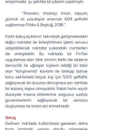
araştırmada  şu şekilde bir çıkarım yapılmıştır;
	 “
İhracatcı, ithalatçı, liman, taşıyan, 
gümrük vb. paydaşlar arasında 100% şeffaflık 
sağlanması
 (Yıldız & Baştuğ, 2018).”
Farklı bakış açılarının teknolojik gelişmelerdeki 
doğru noktalar ile birleştirilmesi işlemi sonucu 
ulaşılabilecek noktalar yukarıdaki cümleden 
de anlaşılabilir. Bu noktada bir FinTek 
uygulaması olan blok zincirin belki de sadece 
denizcilik ile uğraşan kişilerin bildiği bir tabir 
olan “konşimento” kavramı ile birleşip bahse 
konu sektördeki birçok kişi için %100 şeffaflık 
sağlayacak bir duruma dönüşmesi son tahlilde 
bir kazanç kapısı olmayabilir. Fakat hatırı sayılır 
düzeyde insana birbirlerine sorgusuz sualsiz 
güvenmelerini sağlayacak bir senaryo 
oluşturması ile önem arz etmektedir.
Sonuç
Gelinen noktada kullanılması gereken daha 
fazla İstatistiki verinin olduğu bilinmekle 