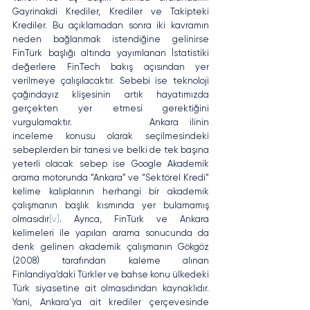
Gayrinakdi Krediler, Krediler ve Takipteki 
Krediler. Bu açıklamadan sonra iki kavramın 
neden bağlanmak istendiğine gelinirse 
FinTürk başlığı altında yayımlanan İstatistiki 
değerlere FinTech bakış açısından yer 
verilmeye çalışılacaktır. Sebebi ise teknoloji 
çağındayız klişesinin artık hayatımızda 
gerçekten yer etmesi gerektiğini 
vurgulamaktır. 		Ankara ilinin 
inceleme konusu olarak seçilmesindeki 
sebeplerden bir tanesi ve belki de tek başına 
yeterli olacak sebep ise Google Akademik 
arama motorunda “Ankara” ve “Sektörel Kredi” 
kelime kalıplarının herhangi bir akademik 
çalışmanın başlık kısmında yer bulamamış 
olmasıdır
[v]
. Ayrıca, FinTürk ve Ankara 
kelimeleri ile yapılan arama sonucunda da 
denk gelinen akademik çalışmanın Gökgöz 
(2008) tarafından kaleme alınan 
Finlandiya’daki Türkler ve bahse konu ülkedeki 
Türk siyasetine ait olmasıdından kaynaklıdır. 
Yani, Ankara’ya ait krediler çerçevesinde 