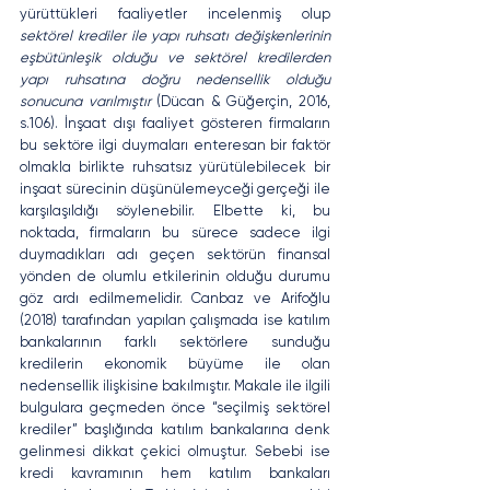
yürüttükleri faaliyetler incelenmiş olup 
sektörel krediler ile yapı ruhsatı değişkenlerinin 
eşbütünleşik olduğu ve sektörel kredilerden 
yapı ruhsatına doğru nedensellik olduğu 
sonucuna varılmıştır 
(Dücan & Güğerçin, 2016, 
s.106). İnşaat dışı faaliyet gösteren firmaların 
bu sektöre ilgi duymaları enteresan bir faktör 
olmakla birlikte ruhsatsız yürütülebilecek bir 
inşaat sürecinin düşünülemeyceği gerçeği ile 
karşılaşıldığı söylenebilir. Elbette ki, bu 
noktada, firmaların bu sürece sadece ilgi 
duymadıkları adı geçen sektörün finansal 
yönden de olumlu etkilerinin olduğu durumu 
göz ardı edilmemelidir. Canbaz ve Arifoğlu 
(2018) tarafından yapılan çalışmada ise katılım 
bankalarının farklı sektörlere sunduğu 
kredilerin ekonomik büyüme ile olan 
nedensellik ilişkisine bakılmıştır. Makale ile ilgili 
bulgulara geçmeden önce “seçilmiş sektörel 
krediler” başlığında katılım bankalarına denk 
gelinmesi dikkat çekici olmuştur. Sebebi ise 
kredi kavramının hem katılım bankaları 