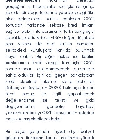
genellemelerden sakınmak gerektiği 
gerçeğini unutmdan yukarı sonuçlar ile ilgili şu 
şekilde bir değerlendirme yapılabileceği fikri 
akla gelmektedir; katılım bankaları GSYH 
sonuçları haricinde sektöre kredi imkanı 
sağılyor olabilir. Bu duruma iki farklı bakış açısı 
ile yaklaşılabilir. Birincisi GSYH değeri düşük de 
olsa yüksek de olsa katılım bankaları 
sektördeki kuruluşlara katkıda bulunmak 
istiyor olabilir. Bir diğer nokta ise katılım 
bankalarının kredi verdiği kuruluşlar GSYH 
sonuçlarından etkilenmeyecek düzenlere 
sahip oldukları için adı geçen bankalardan 
kredi alabilme imkanına sahip olabilirler. 
Bektaş ve Baykuş’un (2020) bulmuş oldukları 
ikinci sonuç ile ilgili yapılabilecek 
değerlendirme ise tekstil ve gıda 
değişkenlerinin gündelik hayattaki 
yerlerinden dolayı GSYH sonuçlarının etkisine 
maruz kalmış olabilecekleridir. 
Bir başka çalışmada inşaat dışı faaliyet 
gösteren firmaların konut üretimine yönelik 