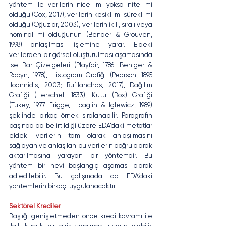
yöntem ile verilerin nicel mi yoksa nitel mi 
olduğu (Cox, 2017), verilerin kesikli mi sürekli mi 
olduğu (Oğuzlar, 2003), verilerin ikili, sıralı veya 
nominal mi olduğunun (Bender & Grouven, 
1998) anlaşılması işlemine yarar. Eldeki 
verilerden bir görsel oluşturulması aşamasında 
ise Bar Çizelgeleri (Playfair, 1786; Beniger & 
Robyn, 1978), Histogram Grafiği (Pearson, 1895 
;Ioannidis, 2003; Rufilanchas, 2017), Dağılım 
Grafiği (Herschel, 1833), Kutu (Box) Grafiği 
(Tukey, 1977; Frigge, Hoaglin & Iglewicz, 1989) 
şeklinde birkaç örnek sıralanabilir. Paragrafın 
başında da belirtildiği üzere EDA’daki metotlar 
eldeki verilerin tam olarak anlaşılmasını 
sağlayan ve anlaşılan bu verilerin doğru olarak 
aktarılmasına yarayan bir yöntemdir. Bu 
yöntem bir nevi başlangıç aşaması olarak 
adledilebilir. Bu çalışmada da EDA’daki 
yöntemlerin birkaçı uygulanacaktır. 
Sektörel Krediler
Başlığı genişletmeden önce kredi kavramı ile 