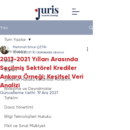
Yazı
Tüm Yazılar
Mehmet Emre ÇETİN
Tüm Yazılar
10 Ara 2021
10 dakikada okunur
2013-2021 Yılları Arasında
Blog
Seçilmiş Sektörel Krediler
Bülten
Ankara Örneği: Keşifsel Veri
Şirketler Hukuku Kurumsal Yönetim
Analizi
Birleşme ve Devralmalar
Güncelleme tarihi:
19 Ara 2021
Tahkim
Dava Yönetimi
Bilgi Teknolojileri Hukuku
Fikri ve Sınai Mülkiyet