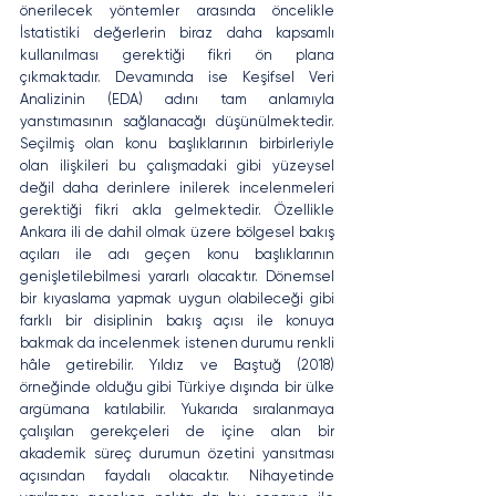
önerilecek yöntemler arasında öncelikle 
İstatistiki değerlerin biraz daha kapsamlı 
kullanılması gerektiği fikri ön plana 
çıkmaktadır. Devamında ise Keşifsel Veri 
Analizinin (EDA) adını tam anlamıyla 
yanstımasının sağlanacağı düşünülmektedir. 
Seçilmiş olan konu başlıklarının birbirleriyle 
olan ilişkileri bu çalışmadaki gibi yüzeysel 
değil daha derinlere inilerek incelenmeleri 
gerektiği fikri akla gelmektedir. Özellikle 
Ankara ili de dahil olmak üzere bölgesel bakış 
açıları ile adı geçen konu başlıklarının 
genişletilebilmesi yararlı olacaktır. Dönemsel 
bir kıyaslama yapmak uygun olabileceği gibi 
farklı bir disiplinin bakış açısı ile konuya 
bakmak da incelenmek istenen durumu renkli 
hâle getirebilir. Yıldız ve Baştuğ (2018) 
örneğinde olduğu gibi Türkiye dışında bir ülke 
argümana katılabilir. Yukarıda sıralanmaya 
çalışılan gerekçeleri de içine alan bir 
akademik süreç durumun özetini yansıtması 
açısından faydalı olacaktır. Nihayetinde 