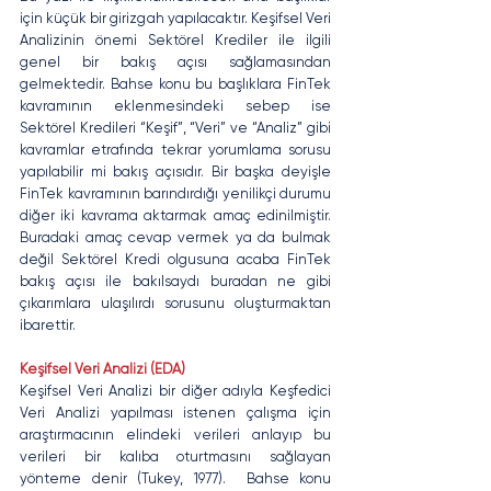
için küçük bir girizgah yapılacaktır. Keşifsel Veri 
Analizinin önemi Sektörel Krediler ile ilgili 
genel bir bakış açısı sağlamasından 
gelmektedir. Bahse konu bu başlıklara FinTek 
kavramının eklenmesindeki sebep ise 
Sektörel Kredileri “Keşif”, “Veri” ve “Analiz” gibi 
kavramlar etrafında tekrar yorumlama sorusu 
yapılabilir mi bakış açısıdır. Bir başka deyişle 
FinTek kavramının barındırdığı yenilikçi durumu 
diğer iki kavrama aktarmak amaç edinilmiştir. 
Buradaki amaç cevap vermek ya da bulmak 
değil Sektörel Kredi olgusuna acaba FinTek 
bakış açısı ile bakılsaydı buradan ne gibi 
çıkarımlara ulaşılırdı sorusunu oluşturmaktan 
ibarettir.  
Keşifsel Veri Analizi (EDA)
Keşifsel Veri Analizi bir diğer adıyla Keşfedici 
Veri Analizi yapılması istenen çalışma için 
araştırmacının elindeki verileri anlayıp bu 
verileri bir kalıba oturtmasını sağlayan 
yönteme denir (Tukey, 1977).  Bahse konu 