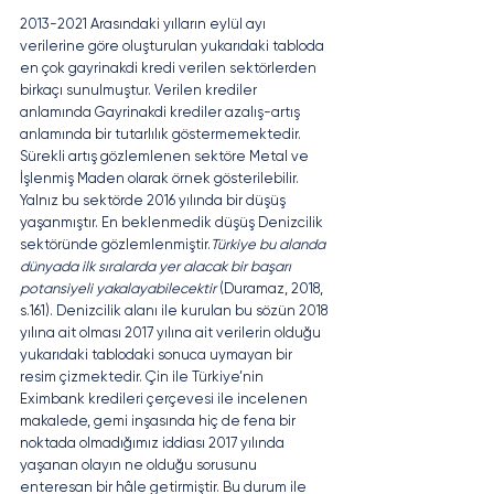
2013-2021 Arasındaki yılların eylül ayı 
verilerine göre oluşturulan yukarıdaki tabloda 
en çok gayrinakdi kredi verilen sektörlerden 
birkaçı sunulmuştur. Verilen krediler 
anlamında Gayrinakdi krediler azalış-artış 
anlamında bir tutarlılık göstermemektedir. 
Sürekli artış gözlemlenen sektöre Metal ve 
İşlenmiş Maden olarak örnek gösterilebilir. 
Yalnız bu sektörde 2016 yılında bir düşüş 
yaşanmıştır. En beklenmedik düşüş Denizcilik 
sektöründe gözlemlenmiştir.
Türkiye bu alanda 
dünyada ilk sıralarda yer alacak bir başarı 
potansiyeli yakalayabilecektir 
(Duramaz, 2018, 
s.161). Denizcilik alanı ile kurulan bu sözün 2018 
yılına ait olması 2017 yılına ait verilerin olduğu 
yukarıdaki tablodaki sonuca uymayan bir 
resim çizmektedir. Çin ile Türkiye’nin 
Eximbank kredileri çerçevesi ile incelenen 
makalede, gemi inşasında hiç de fena bir 
noktada olmadığımız iddiası 2017 yılında 
yaşanan olayın ne olduğu sorusunu 
enteresan bir hâle getirmiştir. Bu durum ile 