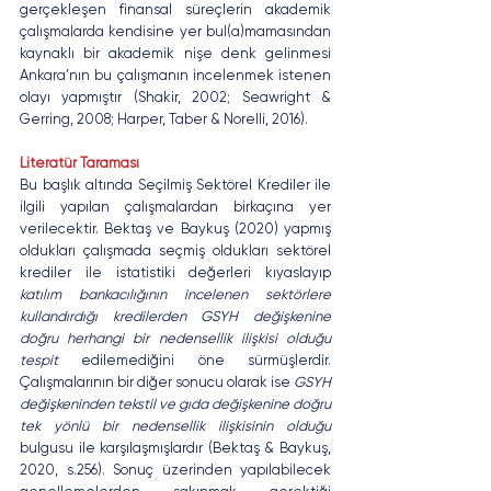
gerçekleşen finansal süreçlerin akademik 
çalışmalarda kendisine yer bul(a)mamasından 
kaynaklı bir akademik nişe denk gelinmesi 
Ankara’nın bu çalışmanın incelenmek istenen 
olayı yapmıştır (Shakir, 2002; Seawright & 
Gerring, 2008; Harper, Taber & Norelli, 2016). 
Literatür Taraması
Bu başlık altında Seçilmiş Sektörel Krediler ile 
ilgili yapılan çalışmalardan birkaçına yer 
verilecektir. Bektaş ve Baykuş (2020) yapmış 
oldukları çalışmada seçmiş oldukları sektörel 
krediler ile istatistiki değerleri kıyaslayıp 
katılım bankacılığının incelenen sektörlere 
kullandırdığı kredilerden GSYH değişkenine 
doğru herhangi bir nedensellik ilişkisi olduğu 
tespit
 edilemediğini öne sürmüşlerdir. 
Çalışmalarının bir diğer sonucu olarak ise 
GSYH 
değişkeninden tekstil ve gıda değişkenine doğru 
tek yönlü bir nedensellik ilişkisinin olduğu
bulgusu ile karşılaşmışlardır (Bektaş & Baykuş, 
2020, s.256). Sonuç üzerinden yapılabilecek 