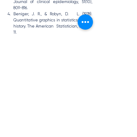
Journal of clinical epidemiology, 51(10), 
809-816.
Beniger, J. R., & Robyn, D.   L. (1978). 
Quantitative graphics in statistics: A brief 
history. The American   Statistician, 32(1), 1-
11.
Canbaz, M. F., & Arifoğlu,   A. (2018). 
Sektörel krediler ve ekonomik büyüme 
arasındaki nedensellik   ilişkisi: Türkiye 
katılım bankaları örneği. Aksaray 
Üniversitesi İktisadi ve   İdari Bilimler 
Fakültesi Dergisi, 10(2), 19-30.
Cox, V. (2017). Exploratory data   analysis. In 
Translating Statistics to Make Decisions 
(pp. 47-74). Apress,   Berkeley, CA.
Duramaz, S. (2018). Gemi İnşa   Sanayi’nin 
Gelişiminde Eximbank Kredileri: Çin Ve 
Türkiye’ye Yönelik Bir   Karşılaştırma. Maliye 
Ve Finans Yazıları, 1(109), 145-164.
Dücan, E., & Güğerçin, U.   (2016). 
Çeşitlendirme Stratejisi Örneği Olarak 
Türkiye’de Konut Yatırımları   Ve Sektörel 
Krediler İlişkisi. Bolu Abant İzzet Baysal 