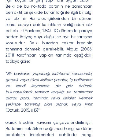
ilgili küçük bir giriş yapılması uygun olabilir. 
Belki de bu noktada paranın ne zamandan 
beri aktif bir şekilde kullanıldığı ile ilgili bir bilgi 
verilebilinir. Homeros şiirlerinden bir dönem 
sonra paraya dair kalıntıların varlığından söz 
edilebilir (Macleod, 1984). TO dönemde paraya 
neden ihtiyaç duyulduğu ise ayrı bir tartışma 
konusudur. Belki buradan tekrar kredinin 
tanımına dönmek gerekebilir. Akgüç (2006, 
2011) tarafından yapılan tanımda aşağıdaki 
tabloya göre; 
“
Bir bankanın yapacağı istihbarat sonucunda, 
gerçek veya tüzel kişilere yasalar, iç politikaları 
ve kendi kaynakları da göz önünde 
bulundurularak teminat karşılığı ve teminatsız 
olarak para, teminat veya kefalet vermek 
şeklinde tanınmış olan olanak veya limit 
(Öztürk, 2015, s.13)”
olarak kredinin kavramı çerçevelendirilmiştir. 
Bu tanımı sektörlere dağıtınca hangi sektörün 
bankaların incelemeleri dahilinde hangi 