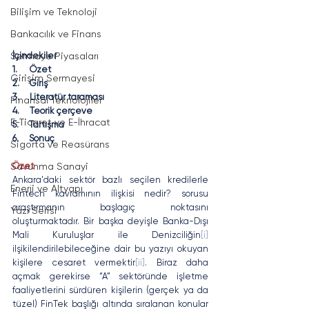
Bilişim ve Teknoloji
Bankacılık ve Finans
İçindekiler
Sermaye Piyasaları
1.      Özet
Girişim Sermayesi
2.     Giriş
3.     Literatür taraması
Finansal Teknolojiler
4.     Teorik çerçeve
E-Ticaret ve E-İhracat
5.     Tartışma
6.     Sonuç
Sigorta ve Reasürans
Özet
Savunma Sanayi
Ankara'daki sektör bazlı seçilen kredilerle 
Enerji ve Altyapı
Fintech kavramının ilişkisi nedir? sorusu 
araştırmanın başlagıç noktasını 
Yazı Serisi
oluşturmaktadır. Bir başka deyişle Banka-Dışı 
Mali Kuruluşlar ile Denizciliğin
[i]
ilşikilendirilebileceğine dair bu yazıyı okuyan 
kişilere cesaret vermektir
[ii]
. Biraz daha 
açmak gerekirse “A” sektöründe işletme 
faaliyetlerini sürdüren kişilerin (gerçek ya da 
tüzel) FinTek başlığı altında sıralanan konular 