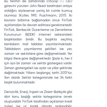
Bu terimin de zamanında 
Citicorp
[iv]
 CEO 
görevini yürüten John Reed tarafından ortaya 
atıldığını söylesense yanlış bir cümle kurmuş 
olunmaz (Kutler, 1993; Puschmann, 2017). İki 
kavramı birbirine bağlamadan önce FinTürk 
açıklamaları ile devam edilmesi gerekmetedir. 
FinTürk, Bankacılık Düzenleme ve Denetleme 
Kurumunun (BDDK) internet adresindeki 
başlıklardan biridir. Bu başlıkta seçilmiş 
bankaların mali tabloları yayımlanmaktadır. 
Tablolaların yayımlanma şekilleri ise yer, 
zaman ve sektörlere göre değişmektedir. Yer 
bilgisi illere göre değişmektedir. Şöyle ki, her il 
için ayrı bir zaman ve sektör göstergesi vardır. 
Zaman göstergeleri ise aylar ve yıllar şeklinde 
dağılmaktadır. Yılların başlangıç tarihi 2013’tür. 
Son olarak Sektör kategorisinde ise 34 farklı 
başlık bulunmaktadır.  
Denizcilik, Enerji, İnşaat ve Ziraat-Balıkçılık gibi 
dört konu başlığı sektör kategorisine örnek 
oluşturabilir. FinTürk tarafından açıklanan kredi 
türleri ise üç başlık altında sıralanabilir: 