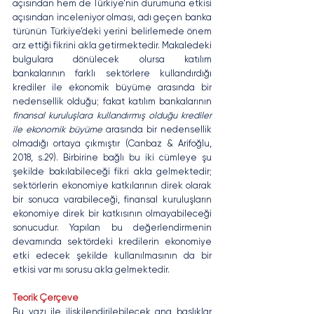
açısından hem de Türkiye’nin durumuna etkisi 
açısından inceleniyor olması, adı geçen banka 
türünün Türkiye’deki yerini belirlemede önem 
arz ettiği fikrini akla getirmektedir. Makaledeki 
bulgulara dönülecek olursa katılım 
bankalarının farklı sektörlere kullandırdığı 
krediler ile ekonomik büyüme arasında bir 
nedensellik olduğu; fakat katılım bankalarının 
finansal kuruluşlara kullandırmış olduğu krediler 
ile ekonomik büyüme 
arasında bir nedensellik 
olmadığı ortaya çıkmıştır (Canbaz & Arifoğlu, 
2018, s.29). Birbirine bağlı bu iki cümleye şu 
şekilde bakılabileceği fikri akla gelmektedir; 
sektörlerin ekonomiye katkılarının direk olarak 
bir sonuca varabileceği, finansal kuruluşların 
ekonomiye direk bir katkısının olmayabileceği 
sonucudur. Yapılan bu değerlendirmenin 
devamında sektördeki kredilerin ekonomiye 
etki edecek şekilde kullanılmasının da bir 
etkisi var mı sorusu akla gelmektedir. 
Teorik Çerçeve
Bu yazı ile ilişkilendirilebilecek ana başlıklar 