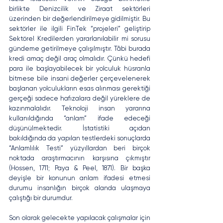
birlikte Denizcilik ve Ziraat sektörleri 
üzerinden bir değerlendirilmeye gidilmiştir. Bu 
sektörler ile ilgili FinTek “projeleri” geliştirip 
Sektörel Kredilerden yararlanılabilir mi sorusu 
gündeme getirilmeye çalışılmıştır. Tâbi burada 
kredi amaç değil araç olmalıdır. Çünkü hedefi 
para ile başlayabilecek bir yolculuk hüsranla 
bitmese bile insani değerler çerçevelenerek 
başlanan yolculukların esas alınması gerektiği 
gerçeği sadece hafızalara değil yüreklere de 
kazınmalalıdır. Teknoloji insan yararına 
kullanıldığında “anlam” ifade edeceği 
düşünülmektedir. İstatistiki açıdan 
bakıldığında da yapılan testlerdeki sonuçlarda 
“Anlamlılık Testi” yüzyıllardan beri birçok 
noktada araştırmacının karşısına çıkmıştır 
(Hossen, 1711; Paya & Peel, 1871). Bir başka 
deyişle bir konunun anlam ifadesi etmesi 
durumu insanlığın birçok alanda ulaşmaya 
çalıştığı bir durumdur. 
Son olarak gelecekte yapılacak çalışmalar için 