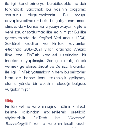
ile ilgili kendilerine yer bulabileceklerine dair 
farkındalık yaratmak bu yazının araştırma 
sorusunu oluşturmaktadır. Bu soruyu 
cevaplayabilmek - belki bu çalışmanın amacı 
olmasa da - bahse konu yazıyı okuyan kişilere 
yeni sorular sordurmak ilke edinilmiştir. Bu ilke 
çerçevesinde de Keşifsel Veri Analizi (EDA), 
Sektörel Krediler ve FinTek kavramları 
etrafında 2013-2021 yılları arasında Ankara 
iline özel FinTürk kredileri üzerinden bir 
inceleme yapılmıştır. Sonuç olarak, örnek 
vermek gerekirse, Ziraat ve Denizcilik alanları 
ile ilgili FinTek yatırımlarının hem bu sektörleri 
hem de bahse konu teknolojik gelişmeyi 
olumlu yönde bir etkisinin olacağı bulgusu 
vurgulanmıştır.
Giriş
FinTürk kelime kalıbının orjinali hâlinin FinTech 
kelime kalıbından etkilenilerek üretildiği 
söylenebilir. FinTech ise “
Financial-
Technology
[iii]
” kelime kalıbının kısaltmasıdır. 