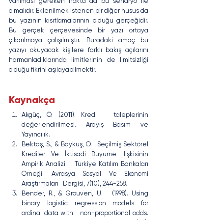
varılması gereken nokta da bu senaryo ile 
olmalıdır. Eklenilmek istenen bir diğer husus da 
bu yazının kısıtlamalarının olduğu gerçeğidir. 
Bu gerçek çerçevesinde bir yazı ortaya 
çıkarılmaya çalışılmıştır. Buradaki amaç bu 
yazıyı okuyacak kişilere farklı bakış açılarını 
harmanladıklarında limitlerinin de limitsizliği 
olduğu fikrini aşılayabilmektir.
Kaynakça
Akgüç, Ö. (2011). Kredi   taleplerinin 
değerlendirilmesi. Arayış Basım ve 
Yayıncılık.
Bektaş, S., & Baykuş, O.   Seçilmiş Sektörel 
Krediler Ve İktisadi Büyüme İlişkisinin 
Ampirik Analizi:   Türkiye Katılım Bankaları 
Örneği. Avrasya Sosyal Ve Ekonomi 
Araştırmaları   Dergisi, 7(10), 244-258.
Bender, R., & Grouven, U.   (1998). Using 
binary logistic regression models for 
ordinal data with   non-proportional odds. 