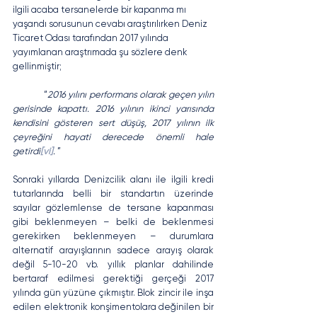
ilgili acaba tersanelerde bir kapanma mı 
yaşandı sorusunun cevabı araştırılırken Deniz 
Ticaret Odası tarafından 2017 yılında 
yayımlanan araştrımada şu sözlere denk 
gellinmiştir;
	 “
2016 yılını performans olarak geçen yılın 
gerisinde kapattı. 2016 yılının ikinci yarısında 
kendisini gösteren sert düşüş, 2017 yılının ilk 
çeyreğini hayati derecede önemli hale 
getirdi
[vi]
. 
”
Sonraki yıllarda Denizcilik alanı ile ilgili kredi 
tutarlarında belli bir standartın üzerinde 
sayılar gözlemlense de tersane kapanması 
gibi beklenmeyen – belki de beklenmesi 
gerekirken beklenmeyen – durumlara 
alternatif arayışlarının sadece arayış olarak 
değil 5-10-20 vb. yıllık planlar dahilinde 
bertaraf edilmesi gerektiği gerçeği 2017 
yılında gün yüzüne çıkmıştır. Blok zincir ile inşa 
edilen elektronik konşimentolara değinilen bir 