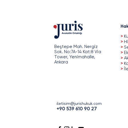
Hak
>
Ku
>
Hi
Beştepe Mah. Nergiz
>
Se
Sok. No:7A-14 Kat:8 Via
>
Ek
Tower, Yenimahalle,
>
A
Ankara
>
Ka
>
İl
iletisim@jurishukuk.com
+90 539 610 90 27