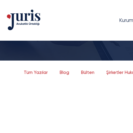
Kurum
Tüm Yazılar
Blog
Bülten
Şirketler Hu
Dava Yönetimi
Bilgi Teknolojileri Hukuku
Bankacılık ve Finans
Sermaye Piyasaları