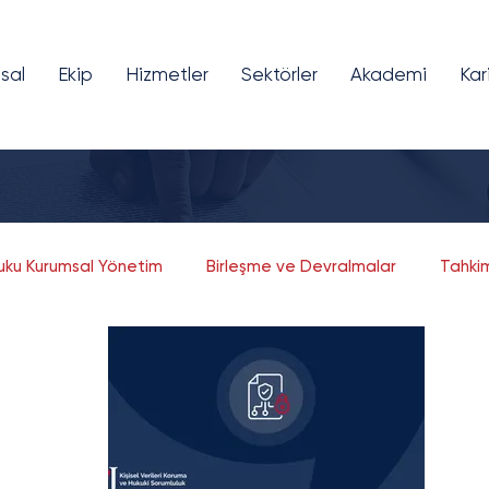
sal
Ekip
Hizmetler
Sektörler
Akademi
Kar
kuku Kurumsal Yönetim
Birleşme ve Devralmalar
Tahki
Fikri ve Sınai Mülkiyet
Bilişim ve Teknoloji
Girişim Sermayesi
Finansal Teknolojiler