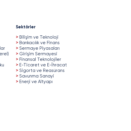
Sektörler
>
Bilişim ve Teknoloji
>
Bankacılık ve Finans
lar
>
Sermaye Piyasaları
erel)
>
Girişim Sermayesi
>
Finansal Teknolojiler
uku
>
E-Ticaret ve E-İhracat
>
Sigorta ve Reasürans
>
Savunma Sanayi
>
Enerji ve Altyapı