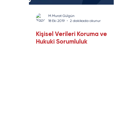
rans
Savunma Sanayi
Enerji ve Altyapı
Yazı Serisi
M.Murat Gülgün
18 Eki 2019
2 dakikada okunur
Kişisel Verileri Koruma ve
Hukuki Sorumluluk