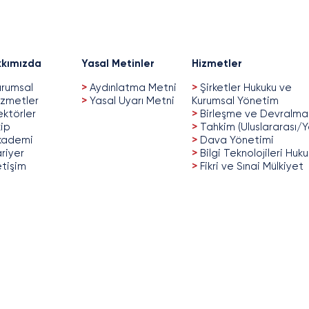
kımızda
Yasal Metinler
Hizmetler
rumsal
>
Aydınlatma Metni
>
Şirketler Hukuku ve
zmetler
>
Yasal Uyarı Metni
Kurumsal Yönetim
ktörler
>
Birleşme ve Devralma
ip
>
Tahkim (Uluslararası/Y
kademi
>
Dava Yönetimi
riyer
>
Bilgi Teknolojileri Huk
etişim
>
Fikri ve Sınai Mülkiyet