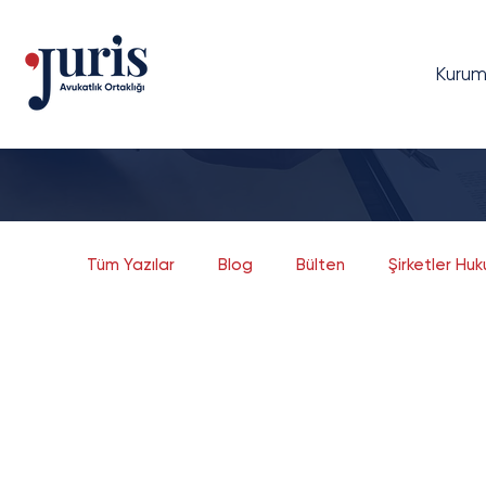
Kurum
Tüm Yazılar
Blog
Bülten
Şirketler Hu
Dava Yönetimi
Bilgi Teknolojileri Hukuku
Bankacılık ve Finans
Sermaye Piyasaları