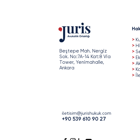
Hak
>
Ku
>
Hi
Beştepe Mah. Nergiz
>
Se
Sok. No:7A-14 Kat:8 Via
>
Ek
Tower, Yenimahalle,
>
A
Ankara
>
Ka
>
İl
iletisim@jurishukuk.com
+90 539 610 90 27