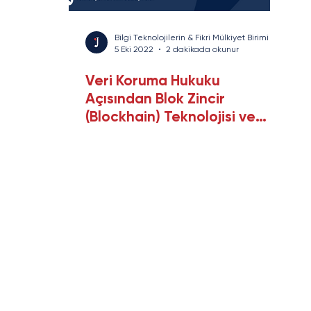
rans
Savunma Sanayi
Enerji ve Altyapı
Yazı Serisi
Bilgi Teknolojilerin & Fikri Mülkiyet Birimi
5 Eki 2022
2 dakikada okunur
Veri Koruma Hukuku
Açısından Blok Zincir
(Blockhain) Teknolojisi ve
Akıllı Sözleşmeler