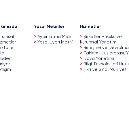
kımızda
Yasal Metinler
Hizmetler
rumsal
>
Aydınlatma Metni
>
Şirketler Hukuku ve
zmetler
>
Yasal Uyarı Metni
Kurumsal Yönetim
ktörler
>
Birleşme ve Devralma
ip
>
Tahkim (Uluslararası/Y
kademi
>
Dava Yönetimi
riyer
>
Bilgi Teknolojileri Huk
etişim
>
Fikri ve Sınai Mülkiyet