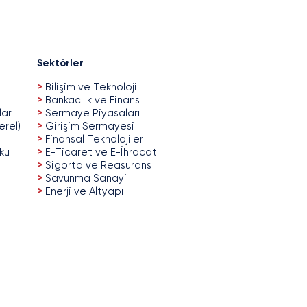
Sektörler
>
Bilişim ve Teknoloji
>
Bankacılık ve Finans
lar
>
Sermaye Piyasaları
erel)
>
Girişim Sermayesi
>
Finansal Teknolojiler
uku
>
E-Ticaret ve E-İhracat
>
Sigorta ve Reasürans
>
Savunma Sanayi
>
Enerji ve Altyapı