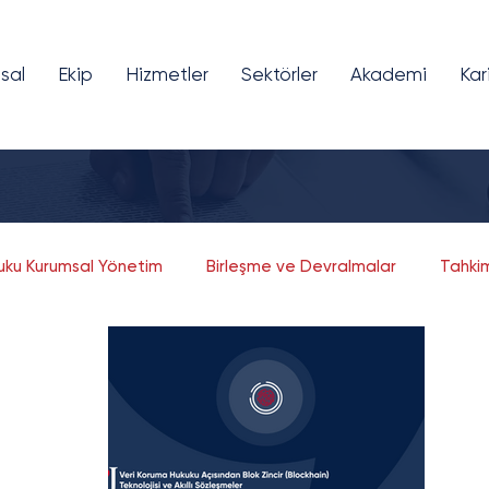
sal
Ekip
Hizmetler
Sektörler
Akademi
Kar
kuku Kurumsal Yönetim
Birleşme ve Devralmalar
Tahki
Fikri ve Sınai Mülkiyet
Bilişim ve Teknoloji
Girişim Sermayesi
Finansal Teknolojiler