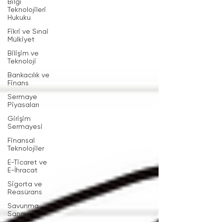
Bilgi
Teknolojileri
Hukuku
Fikri ve Sınai
Mülkiyet
Bilişim ve
Teknoloji
Bankacılık ve
Finans
Sermaye
Piyasaları
Girişim
Sermayesi
Finansal
Teknolojiler
E-Ticaret ve
E-İhracat
Sigorta ve
Reasürans
Savunma
Sanayi