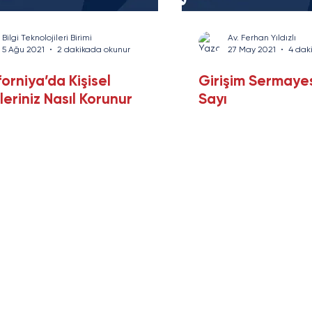
rans
Savunma Sanayi
Enerji ve Altyapı
Yazı Serisi
Bilgi Teknolojileri Birimi
Av. Ferhan Yıldızlı
5 Ağu 2021
2 dakikada okunur
27 May 2021
4 dak
forniya’da Kişisel
Girişim Sermayes
leriniz Nasıl Korunur
Sayı