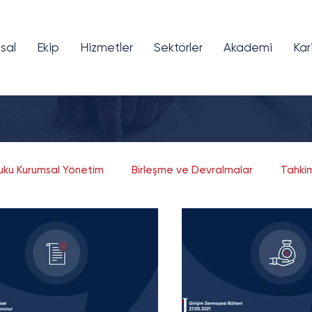
sal
Ekip
Hizmetler
Sektörler
Akademi
Kar
kuku Kurumsal Yönetim
Birleşme ve Devralmalar
Tahki
Fikri ve Sınai Mülkiyet
Bilişim ve Teknoloji
Girişim Sermayesi
Finansal Teknolojiler