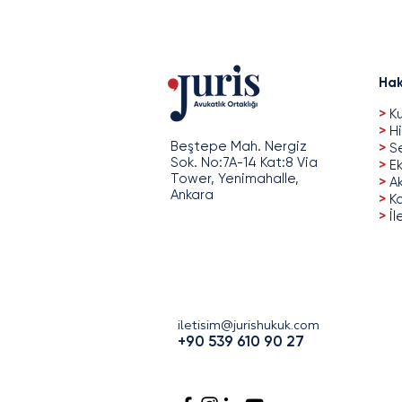
Hak
>
Ku
>
Hi
Beştepe Mah. Nergiz
>
Se
Sok. No:7A-14 Kat:8 Via
>
Ek
Tower, Yenimahalle,
>
A
Ankara
>
Ka
>
İl
iletisim@jurishukuk.com
+90 539 610 90 27