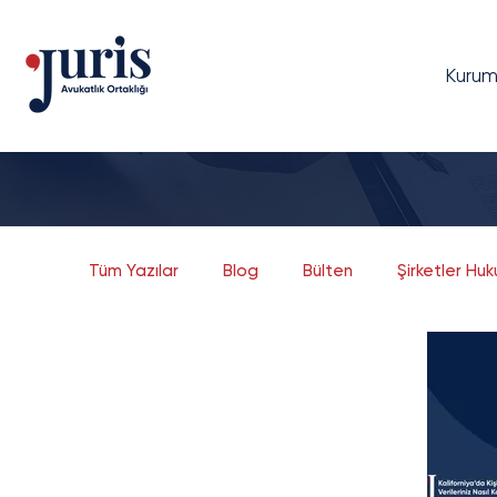
Kurum
Tüm Yazılar
Blog
Bülten
Şirketler Hu
Dava Yönetimi
Bilgi Teknolojileri Hukuku
Bankacılık ve Finans
Sermaye Piyasaları