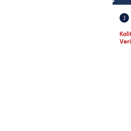
E-Ticaret ve E-İhracat
Sigorta ve Reasü
Kali
Veri