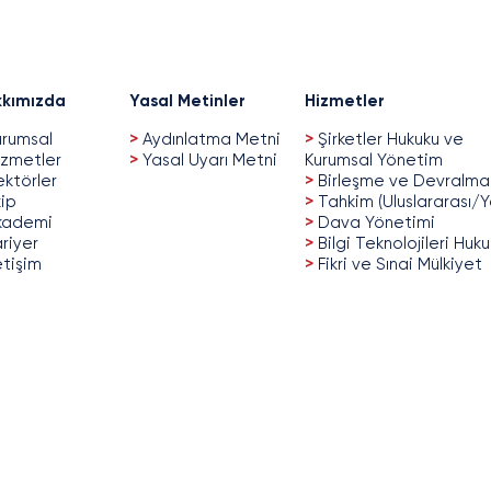
kımızda
Yasal Metinler
Hizmetler
rumsal
>
Aydınlatma Metni
>
Şirketler Hukuku ve
zmetler
>
Yasal Uyarı Metni
Kurumsal Yönetim
ktörler
>
Birleşme ve Devralma
ip
>
Tahkim (Uluslararası/Y
kademi
>
Dava Yönetimi
riyer
>
Bilgi Teknolojileri Huk
etişim
>
Fikri ve Sınai Mülkiyet