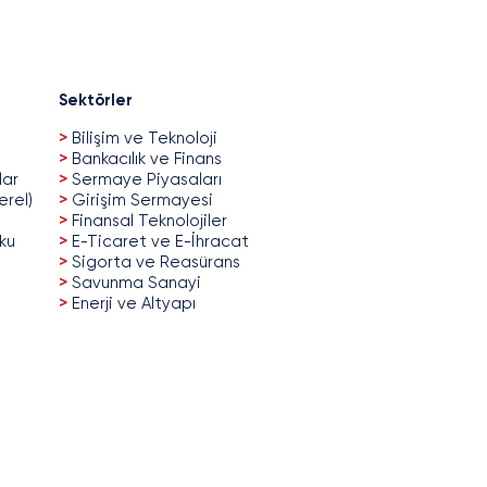
Sektörler
>
Bilişim ve Teknoloji
>
Bankacılık ve Finans
lar
>
Sermaye Piyasaları
erel)
>
Girişim Sermayesi
>
Finansal Teknolojiler
uku
>
E-Ticaret ve E-İhracat
>
Sigorta ve Reasürans
>
Savunma Sanayi
>
Enerji ve Altyapı