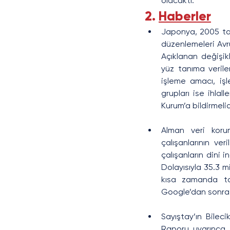
olacaktı.
2. 
Haberler
Japonya, 2005 tari
düzenlemeleri Avru
Açıklanan değişikl
yüz tanıma veriler
işleme amacı, işl
grupları ise ihlal
Kurum’a bildirmelid
Alman veri koru
çalışanlarının ver
çalışanların dini i
Dolayısıyla 35.3 m
kısa zamanda taz
Google’dan sonra 
Sayıştay’ın Bileci
Raporu uyarınca, Ü