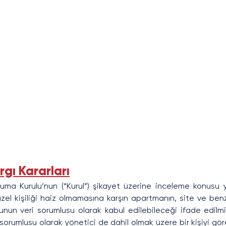
gı Kararları
Koruma Kurulu’nun (“Kurul”) şikayet üzerine inceleme konusu 
tüzel kişiliği haiz olmamasına karşın apartmanın, site ve benz
lunun veri sorumlusu olarak kabul edilebileceği ifade edilmişt
 sorumlusu olarak yönetici de dahil olmak üzere bir kişiyi gör