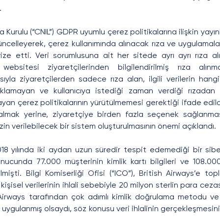
.
 Kurulu (“CNIL”) GDPR uyumlu çerez politikalarına ilişkin yayınl
güncelleyerek, çerez kullanımında alınacak rıza ve uygulamalara
ize etti. Veri sorumlusuna ait her sitede ayrı ayrı rıza al
ebsitesi ziyaretçilerinden bilgilendirilmiş rıza alınmas
sıyla ziyaretçilerden sadece rıza alan, ilgili verilerin han
çıklamayan ve kullanıcıya istediği zaman verdiği rızadan 
n çerez politikalarının yürütülmemesi gerektiği ifade edildi.
 almak yerine, ziyaretçiye birden fazla seçenek sağlanma
zin verilebilecek bir sistem oluşturulmasının önemi açıklandı.
018 yılında iki aydan uzun süredir tespit edemediği bir siber
sonucunda 77.000 müşterinin kimlik kartı bilgileri ve 108.00
lmişti. Bilgi Komiserliği Ofisi (“ICO”), British Airways’e t
işisel verilerinin ihlali sebebiyle 20 milyon sterlin para cezası v
 Airways tarafından çok adımlı kimlik doğrulama metodu ve 
i uygulanmış olsaydı, söz konusu veri ihlalinin gerçekleşmesin