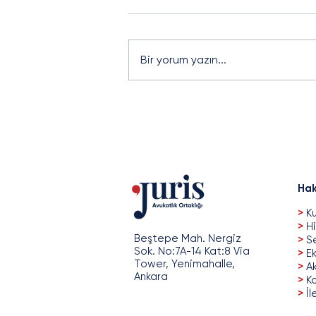
Bir yorum yazın...
J-BÜLTEN - 03.Sayı
Hak
>
Ku
>
Hi
Beştepe Mah. Nergiz
>
Se
Sok. No:7A-14 Kat:8 Via
>
Ek
Tower, Yenimahalle,
>
A
Ankara
>
Ka
>
İl