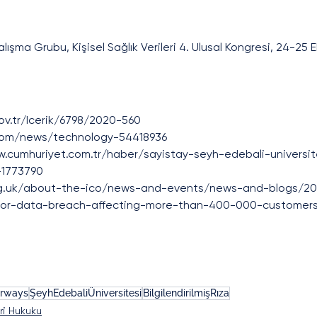
 Çalışma Grubu, Kişisel Sağlık Verileri 4. Ulusal Kongresi, 24-25
ov.tr/Icerik/6798/2020-560
com/news/technology-54418936
uriyet.com.tr/haber/sayistay-seyh-edebali-universite
-1773790
.uk/about-the-ico/news-and-events/news-and-blogs/202
-for-data-breach-affecting-more-than-400-000-customer
Airways
ŞeyhEdebaliÜniversitesi
BilgilendirilmişRıza
eri Hukuku