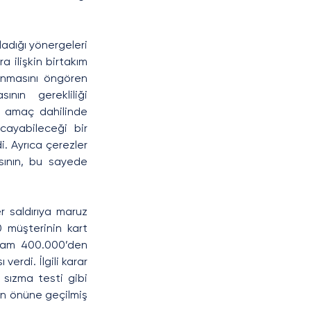
adığı yönergeleri 
 ilişkin birtakım 
ınmasını öngören 
ının gerekliliği 
gi amaç dahilinde 
cayabileceği bir 
 Ayrıca çerezler 
sının, bu sayede 
 saldırıya maruz 
0 müşterinin kart 
oplam 400.000’den 
erdi. İlgili karar 
sızma testi gibi 
in önüne geçilmiş 