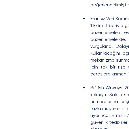
değerlendirilmiştir
Fransız Veri Koruma
1 Ekim itibariyle 
düzenlemeleri rev
düzenlemelerde, w
vurgulandı. Dolayı
kullanılacağını a
mekanizma sunmaya
için tek bir rıza
çerezlere kısmen i
British Airways 2
kalmıştı. Saldırı 
numaralarına erişi
fazla müşterisinin k
uyarınca, British
güvenlik tedbirler