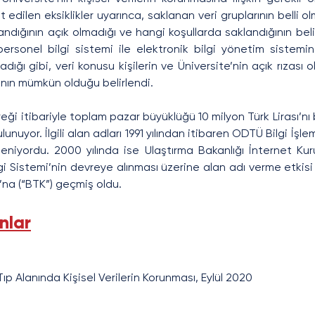
t edilen eksiklikler uyarınca, saklanan veri gruplarının belli o
ndığının açık olmadığı ve hangi koşullarda saklandığının beli
 personel bilgi sistemi ile elektronik bilgi yönetim sistemine
adığı gibi, veri konusu kişilerin ve Üniversite’nin açık rızası ol
ının mümkün olduğu belirlendi.
yreği itibariyle toplam pazar büyüklüğü 10 milyon Türk Lirası’nı bu
lunuyor. İlgili alan adları 1991 yılından itibaren ODTÜ Bilgi İşle
niyordu. 2000 yılında ise Ulaştırma Bakanlığı İnternet Kurul
ilgi Sistemi’nin devreye alınması üzerine alan adı verme etkisi B
’na (“BTK”) geçmiş oldu.
nlar
p Alanında Kişisel Verilerin Korunması, Eylül 2020