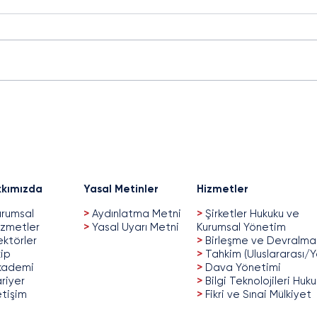
Sosyal Ağ Sağlayıcı
In c
Hakkında Usul ve Esaslar
CBFO
Yürürlüğe Girdi
Fint
kımızda
Yasal Metinler
Hizmetler
rumsal
>
Aydınlatma Metni
>
Şirketler Hukuku ve
zmetler
>
Yasal Uyarı Metni
Kurumsal Yönetim
ktörler
>
Birleşme ve Devralma
ip
>
Tahkim (Uluslararası/Y
kademi
>
Dava Yönetimi
riyer
>
Bilgi Teknolojileri Huk
etişim
>
Fikri ve Sınai Mülkiyet