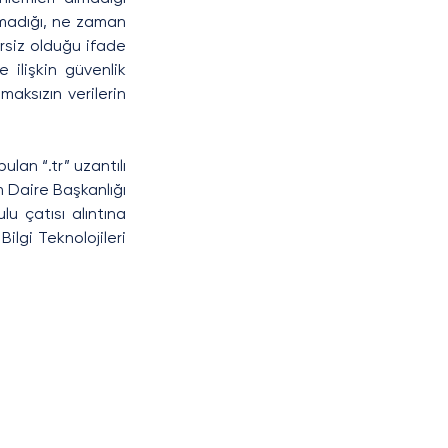
lmadığı, ne zaman 
rsiz olduğu ifade 
 ilişkin güvenlik 
maksızın verilerin 
lan “.tr” uzantılı 
m Daire Başkanlığı 
u çatısı alıntına 
ilgi Teknolojileri 