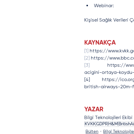
Webinar:
Kişisel Sağlık Verileri
KAYNAKÇA
[1]
 https://www.kvkk.g
[2]
 https://www.bbc.
[3]
 https://www.cumh
acigini-ortaya-koydu
[4] https://ico.org
british-airways-20m
YAZAR
Bilgi Teknolojileri Ekibi 
KVKK
GDPR
H&M
British
Bülten
Bilgi Teknolojil