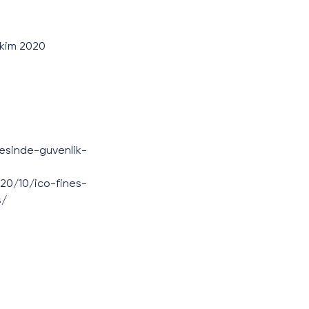
 Ekim 2020
sinde-guvenlik-
0/10/ico-fines-
s/