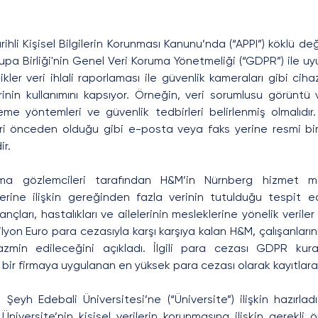
hli Kişisel Bilgilerin Korunması Kanunu’nda (“APPI”) köklü deği
pa Birliği'nin Genel Veri Koruma Yönetmeliği (“GDPR”) ile uyu
ikler veri ihlali raporlaması ile güvenlik kameraları gibi cih
inin kullanımını kapsıyor. Örneğin, veri sorumlusu görüntü ver
eme yöntemleri ve güvenlik tedbirleri belirlenmiş olmalıdır. 
leri önceden olduğu gibi e-posta veya faks yerine resmi bir 
ir.
ma gözlemcileri tarafından H&M’in Nürnberg hizmet mer
ilerine ilişkin gereğinden fazla verinin tutulduğu tespit edi
nançları, hastalıkları ve ailelerinin mesleklerine yönelik veriler
ilyon Euro para cezasıyla karşı karşıya kalan H&M, çalışanlarını
min edileceğini açıkladı. İlgili para cezası GDPR kural
bir firmaya uygulanan en yüksek para cezası olarak kayıtlara
k Şeyh Edebali Üniversitesi’ne (“Üniversite”) ilişkin hazırla
niversite’nin kişisel verilerin korunmasına ilişkin gerekli ö