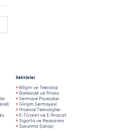
ase you have missed:
 has released Türkiye
ech Guide 2023!
Sektörler
>
Bilişim ve Teknoloji
>
Bankacılık ve Finans
lar
>
Sermaye Piyasaları
erel)
>
Girişim Sermayesi
>
Finansal Teknolojiler
uku
>
E-Ticaret ve E-İhracat
>
Sigorta ve Reasürans
>
Savunma Sanayi