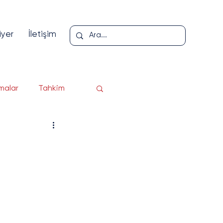
iyer
İletişim
malar
Tahkim
loji
er
pı
Yazı Serisi