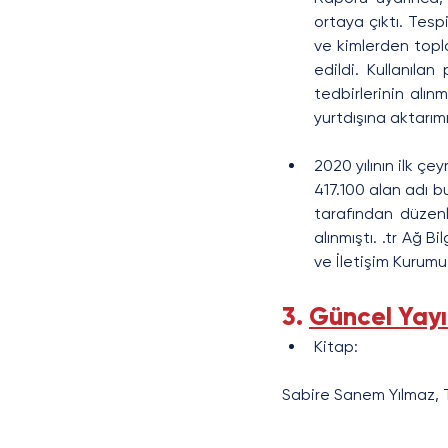
ortaya çıktı. Tespi
ve kimlerden topla
edildi. Kullanılan
tedbirlerinin alınm
yurtdışına aktarım
2020 yılının ilk çe
417.100 alan adı bu
tarafından düzenle
alınmıştı. .tr Ağ B
ve İletişim Kurumu
3. 
Güncel Yayı
Kitap:
Sabire Sanem Yılmaz, Tı