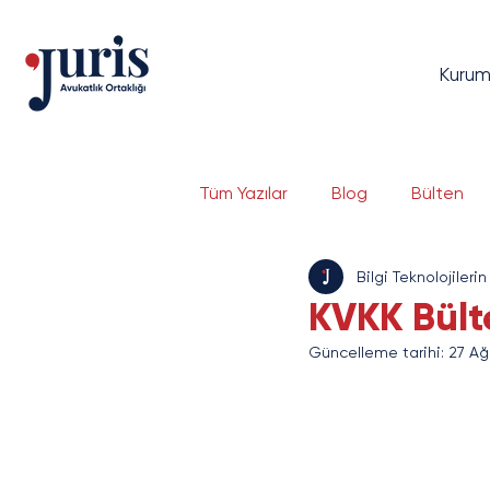
Kurum
Tüm Yazılar
Blog
Bülten
Bilgi Teknolojilerin
Dava Yönetimi
Bilgi Tekno
KVKK Bülte
Güncelleme tarihi:
27 Ağ
Bankacılık ve Finans
Serma
E-Ticaret ve E-İhracat
Si