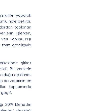
şiklikler yaparak 
mlu hale getirdi. 
azlardan toplanan 
ilerini işlerken, 
Veri konusu kişi 
form aracılığıyla 
kezinde şirket 
ldi. Bu verilerin 
 olduğu açıklandı. 
n da zararının en 
ları kapsamında 
 geçti.
dığı 2019 Denetim 
nlemleri almadığı 