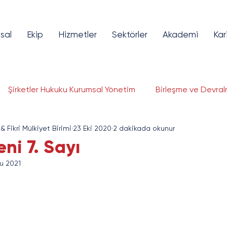
sal
Ekip
Hizmetler
Sektörler
Akademi
Kar
Şirketler Hukuku Kurumsal Yönetim
Birleşme ve Devral
 & Fikri Mülkiyet Birimi
23 Eki 2020
2 dakikada okunur
lojileri Hukuku
Fikri ve Sınai Mülkiyet
Bilişim ve Tekno
ni 7. Sayı
u 2021
ye Piyasaları
Girişim Sermayesi
Finansal Teknolojil
gorta ve Reasürans
Savunma Sanayi
Enerji ve Altya