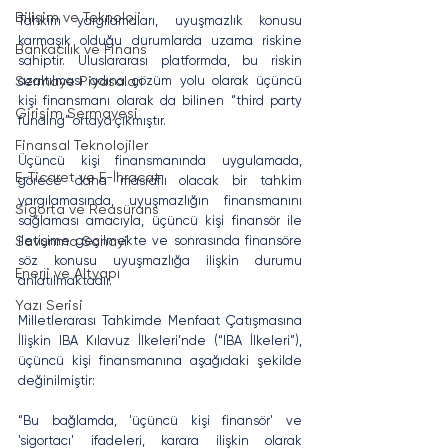
Bilişim ve Teknoloji
Tahkim yargılamaları, uyuşmazlık konusu 
karmaşık olduğu durumlarda uzama riskine 
Bankacılık ve Finans
sahiptir. Uluslararası platformda, bu riskin 
azaltılması adına çözüm yolu olarak üçüncü 
Sermaye Piyasaları
kişi finansmanı olarak da bilinen “third party 
Girişim Sermayesi
funding” ortaya çıkmıştır. 
Finansal Teknolojiler
Üçüncü kişi finansmanında uygulamada, 
E-Ticaret ve E-İhracat
görece daha masraflı olacak bir tahkim 
yargılamasında, uyuşmazlığın finansmanını 
Sigorta ve Reasürans
sağlaması amacıyla, üçüncü kişi finansör ile 
iletişime geçilmekte ve sonrasında finansöre 
Savunma Sanayi
söz konusu uyuşmazlığa ilişkin durumu 
Enerji ve Altyapı
anlatılmaktadır.
Yazı Serisi
Milletlerarası Tahkimde Menfaat Çatışmasına 
İlişkin IBA Kılavuz İlkeleri’nde (“IBA İlkeleri”), 
üçüncü kişi finansmanına aşağıdaki şekilde 
değinilmiştir: 
“Bu bağlamda, 'üçüncü kişi finansör' ve 
'sigortacı' ifadeleri, karara ilişkin olarak 