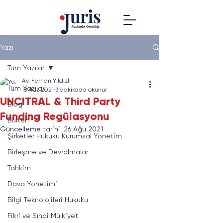
Yazı
Tüm Yazılar
Av. Ferhan Yıldızlı
Tüm Yazılar
18 Haz 2021
3 dakikada okunur
UNCITRAL & Third Party
Blog
Funding Regülasyonu
Bülten
Güncelleme tarihi:
26 Ağu 2021
Şirketler Hukuku Kurumsal Yönetim
Birleşme ve Devralmalar
Tahkim
Dava Yönetimi
Bilgi Teknolojileri Hukuku
Fikri ve Sınai Mülkiyet