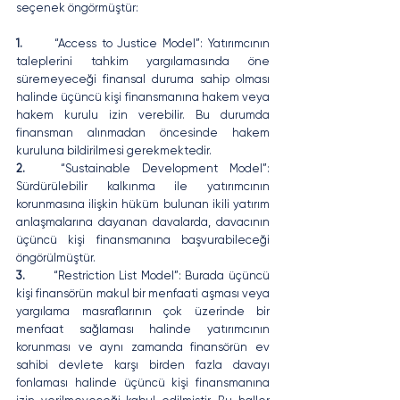
seçenek öngörmüştür: 
1.
	“Access to Justice Model”: Yatırımcının 
taleplerini tahkim yargılamasında öne 
süremeyeceği finansal duruma sahip olması 
halinde üçüncü kişi finansmanına hakem veya 
hakem kurulu izin verebilir. Bu durumda 
finansman alınmadan öncesinde hakem 
kuruluna bildirilmesi gerekmektedir. 
2.
	“Sustainable Development Model”: 
Sürdürülebilir kalkınma ile yatırımcının 
korunmasına ilişkin hüküm bulunan ikili yatırım 
anlaşmalarına dayanan davalarda, davacının 
üçüncü kişi finansmanına başvurabileceği 
öngörülmüştür. 
3.
	“Restriction List Model”: Burada üçüncü 
kişi finansörün makul bir menfaati aşması veya 
yargılama masraflarının çok üzerinde bir 
menfaat sağlaması halinde yatırımcının 
korunması ve aynı zamanda finansörün ev 
sahibi devlete karşı birden fazla davayı 
fonlaması halinde üçüncü kişi finansmanına 