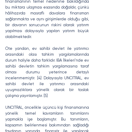
finansmanının temel nedenine bakıldığında 
bu miktara ulaşması esasında doğaldır, çünkü 
hâlihazırda masraflı davalara finansman 
sağlanmakta ve aynı girişimlerde olduğu gibi, 
bir davanın sonucunun riskini alarak yatırım 
yapılması dolayısıyla yapılan yatırım büyük 
olabilmektedir. 
Öte yandan, ev sahibi devlet ile yatırımcı 
arasındaki olası tahkim yargılamalarında 
durum haliyle daha farklıdır. IBA İlkeleri’nde ev 
sahibi devletin tahkim yargılamasına taraf 
olması durumu yeterince detaylı 
incelenmemiştir. [4] Dolayısıyla UNCITRAL, ev 
sahibi devlet ile yatırımcı arasındaki 
uyuşmazlıklara yönelik olarak bir taslak 
çalışma yayınlamıştır. [5]
UNCITRAL, öncelikle üçüncü kişi finansmanına 
yönelik temel kavramların tanımlarını 
yapmakla işe başlamıştır. Bu tanımların, 
kapsamın belirlenmesi bakımından sağladığı 
faydanın yanında, finansör ile yapılacak 