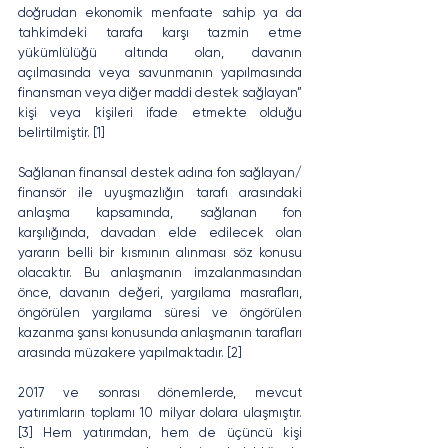
doğrudan ekonomik menfaate sahip ya da 
tahkimdeki tarafa karşı tazmin etme 
yükümlülüğü altında olan, davanın 
açılmasında veya savunmanın yapılmasında 
finansman veya diğer maddi destek sağlayan” 
kişi veya kişileri ifade etmekte olduğu 
belirtilmiştir. [1]
Sağlanan finansal destek adına fon sağlayan/ 
finansör ile uyuşmazlığın tarafı arasındaki 
anlaşma kapsamında, sağlanan fon 
karşılığında, davadan elde edilecek olan 
yararın belli bir kısmının alınması söz konusu 
olacaktır. Bu anlaşmanın imzalanmasından 
önce, davanın değeri, yargılama masrafları, 
öngörülen yargılama süresi ve öngörülen 
kazanma şansı konusunda anlaşmanın tarafları 
arasında müzakere yapılmaktadır. [2]
2017 ve sonrası dönemlerde, mevcut 
yatırımların toplamı 10 milyar dolara ulaşmıştır. 
[3] Hem yatırımdan, hem de üçüncü kişi 