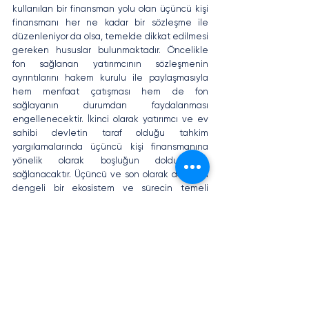
kullanılan bir finansman yolu olan üçüncü kişi 
finansmanı her ne kadar bir sözleşme ile 
düzenleniyor da olsa, temelde dikkat edilmesi 
gereken hususlar bulunmaktadır. Öncelikle 
fon sağlanan yatırımcının sözleşmenin 
ayrıntılarını hakem kurulu ile paylaşmasıyla 
hem menfaat çatışması hem de fon 
sağlayanın durumdan faydalanması 
engellenecektir. İkinci olarak yatırımcı ve ev 
sahibi devletin taraf olduğu tahkim 
yargılamalarında üçüncü kişi finansmanına 
yönelik olarak boşluğun doldurulması 
sağlanacaktır. Üçüncü ve son olarak da daha 
dengeli bir ekosistem ve sürecin temeli 
oluşturulmuş olacaktır. 
KAYNAKÇA
[1] Milletlerarası Tahkimde Menfaat 
Çatışmasına İlişkin IBA Kılavuz İlkeleri, 2014, sf. 
24. Erişim:
https://www.ibanet.org/MediaHandler?
id=c3bc124c-52c8-4e2e-8145-07f7aca7b135