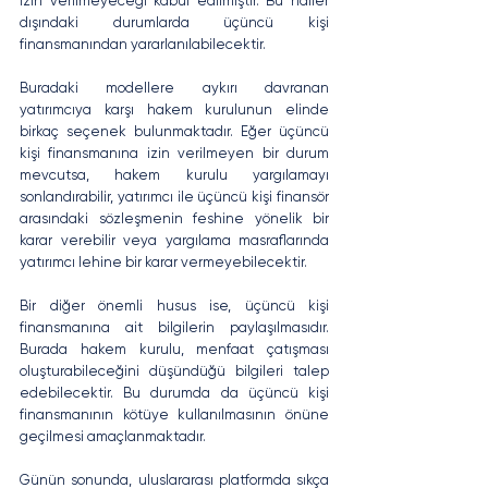
izin verilmeyeceği kabul edilmiştir. Bu haller 
dışındaki durumlarda üçüncü kişi 
finansmanından yararlanılabilecektir. 
Buradaki modellere aykırı davranan 
yatırımcıya karşı hakem kurulunun elinde 
birkaç seçenek bulunmaktadır. Eğer üçüncü 
kişi finansmanına izin verilmeyen bir durum 
mevcutsa, hakem kurulu yargılamayı 
sonlandırabilir, yatırımcı ile üçüncü kişi finansör 
arasındaki sözleşmenin feshine yönelik bir 
karar verebilir veya yargılama masraflarında 
yatırımcı lehine bir karar vermeyebilecektir. 
Bir diğer önemli husus ise, üçüncü kişi 
finansmanına ait bilgilerin paylaşılmasıdır. 
Burada hakem kurulu, menfaat çatışması 
oluşturabileceğini düşündüğü bilgileri talep 
edebilecektir. Bu durumda da üçüncü kişi 
finansmanının kötüye kullanılmasının önüne 
geçilmesi amaçlanmaktadır. 
Günün sonunda, uluslararası platformda sıkça 