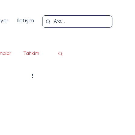
iyer
İletişim
malar
Tahkim
loji
er
pı
Yazı Serisi