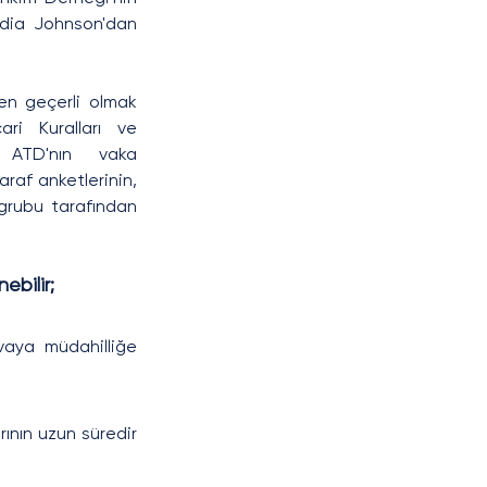
dia Johnson'dan 
en geçerli olmak 
ri Kuralları ve 
, ATD'nın vaka 
araf anketlerinin, 
grubu tarafından 
ebilir;
vaya müdahilliğe 
rının uzun süredir 