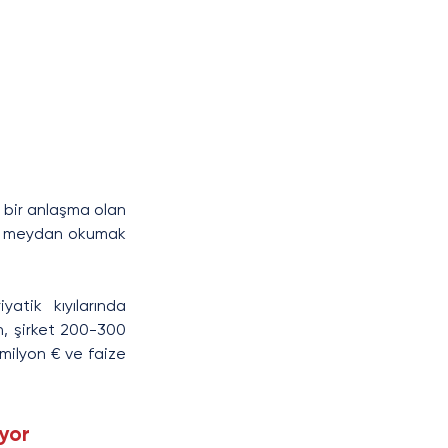
 bir anlaşma olan 
ına meydan okumak 
tik kıyılarında 
, şirket 200-300 
ilyon € ve faize 
ıyor