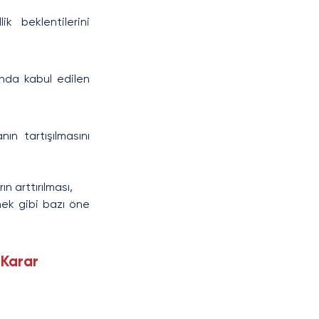
 beklentilerini 
nda kabul edilen 
n tartışılmasını 
n arttırılması,
ek gibi bazı öne 
 Karar 