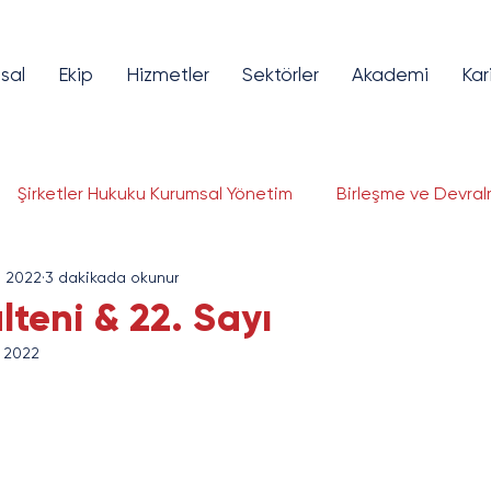
sal
Ekip
Hizmetler
Sektörler
Akademi
Kar
Şirketler Hukuku Kurumsal Yönetim
Birleşme ve Devral
l 2022
3 dakikada okunur
lojileri Hukuku
Fikri ve Sınai Mülkiyet
Bilişim ve Tekno
teni & 22. Sayı
l 2022
ye Piyasaları
Girişim Sermayesi
Finansal Teknolojil
gorta ve Reasürans
Savunma Sanayi
Enerji ve Altya