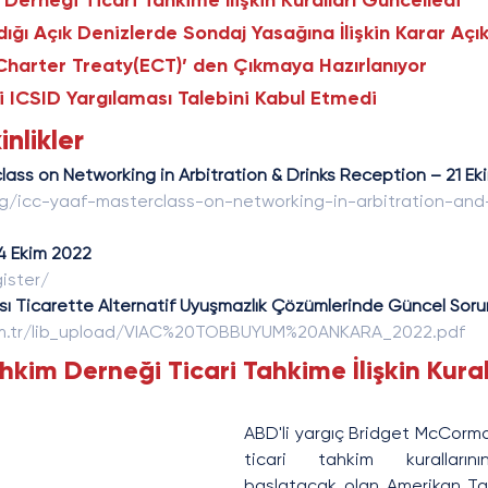
Derneği Ticari Tahkime İlişkin Kuralları Güncelledi
ladığı Açık Denizlerde Sondaj Yasağına İlişkin Karar Açı
Charter Treaty(ECT)’ den Çıkmaya Hazırlanıyor
 ICSID Yargılaması Talebini Kabul Etmedi
inlikler
lass on Networking in Arbitration & Drinks Reception – 21 E
rg/icc-yaaf-masterclass-on-networking-in-arbitration-and
4 Ekim 2022 
ister/
sı Ticarette Alternatif Uyuşmazlık Çözümlerinde Güncel Soru
m.tr/lib_upload/VIAC%20TOBBUYUM%20ANKARA_2022.pdf
hkim Derneği Ticari Tahkime İlişkin Kural
ABD'li yargıç Bridget McCorma
ticari tahkim kurallarını
başlatacak olan Amerikan Tah