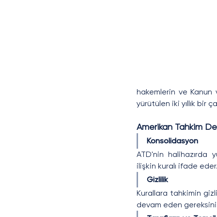
hakemlerin ve Kanun v
yürütülen iki yıllık bir 
Amerikan Tahkim Dern
Konsolidasyon
ATD'nin halihazırda y
ilişkin kuralı ifade eder
Gizlilik 
Kurallara tahkimin gizli
devam eden gereksinim