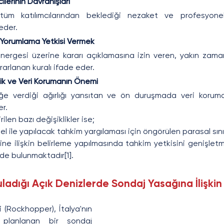
ilerinin Davranışları
üm katılımcılarından beklediği nezaket ve profesyonellik
 eder.
 Yorumlama Yetkisi Vermek
önergesi üzerine kararı açıklamasına izin veren, yakın zama
arlanan kuralı ifade eder.
ilik ve Veri Korumanın Önemi
ğe verdiği ağırlığı yansıtan ve ön duruşmada veri korumanı
er.
rilen bazı değişiklikler ise;
l ile yapılacak tahkim yargılaması için öngörülen parasal sınırı
ne ilişkin belirleme yapılmasında tahkim yetkisini genişletm
 de bulunmaktadır[1].
guladığı Açık Denizlerde Sondaj Yasağına İlişkin
ti (Rockhopper), İtalya'nın 
a planlanan bir sondaj 