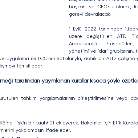
başkanı ve CEO'su olarak, In
görevi devralacak.
1 Eylül 2022 tarihinden itibar
üzere değiştirilen ATD Tica
Arabuluculuk Prosedürleri
yönetimi ve idari gruplarının, t
e Uygulama ile LCC'nin katkılarıyla, dahili bir ATD çalışma 
çalışmayı temsil eder.
eği tarafından yayımlanan kurallar kısaca şöyle özetlen
ürütülen tahkim yargılamalarının birleştirilmesine veya da
.
liğine ilişkin bir taahhüt ekleyerek, Hakemler için Etik Kuralla
lerini yakalamasını ifade eder.