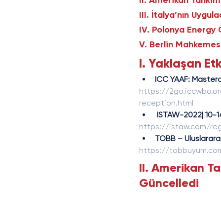
II. Amerikan Tahkim 
III. İtalya’nın Uygu
IV. Polonya Energy 
V. Berlin Mahkemesi
I. Yaklaşan Etk
ICC YAAF: Masterc
https://2go.iccwbo.o
reception.html
 ISTAW-2022| 10-1
https://istaw.com/reg
TOBB – Uluslarara
https://tobbuyum.co
II. Amerikan Ta
Güncelledi