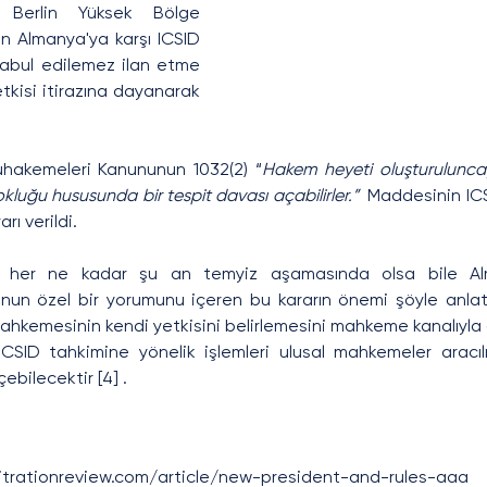
, Berlin Yüksek Bölge 
 Almanya'ya karşı ICSID 
kabul edilemez ilan etme 
etkisi itirazına dayanarak 
hakemeleri Kanununun 1032(2) “
Hakem heyeti oluşturuluncay
okluğu hususunda bir tespit davası açabilirler.” 
 Maddesinin ICS
ı verildi.
rı her ne kadar şu an temyiz aşamasında olsa bile Al
un özel bir yorumunu içeren bu kararın önemi şöyle anlatılab
hkemesinin kendi yetkisini belirlemesini mahkeme kanalıyla 
ICSID tahkimine yönelik işlemleri ulusal mahkemeler aracılığ
ebilecektir [4] .
bitrationreview.com/article/new-president-and-rules-aaa