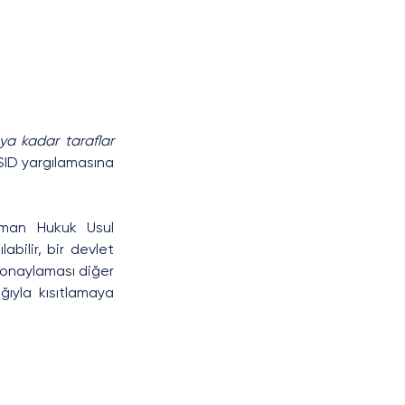
a kadar taraflar 
ID yargılamasına 
man Hukuk Usul 
ilir, bir devlet 
onaylaması diğer 
ıyla kısıtlamaya 