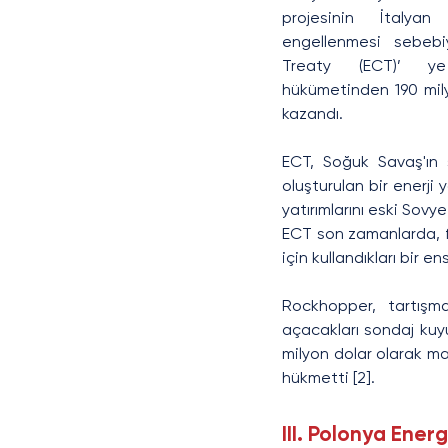
projesinin İtalyan
engellenmesi sebebi
Treaty (ECT)’ ye
hükümetinden 190 mil
kazandı.
ECT, Soğuk Savaş'ın
oluşturulan bir enerji y
yatırımlarını eski Sovy
ECT son zamanlarda, fos
için kullandıkları bi
Rockhopper, tartışma
açacakları sondaj kuy
milyon dolar olarak ma
hükmetti [2].
III. Polonya Ene