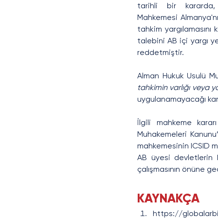
tarihli bir kararda
Mahkemesi Almanya'nın
tahkim yargılamasını 
talebini AB içi yargı y
reddetmiştir. 
Alman Hukuk Usulü Mu
tahkimin varlığı veya y
uygulanamayacağı karar
İlgili mahkeme kara
Muhakemeleri Kanunu’n
mahkemesinin ICSID ma
AB üyesi devletlerin 
çalışmasının önüne geç
KAYNAKÇA
https://globalar