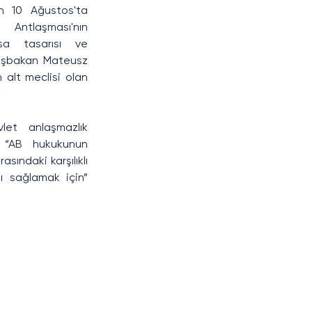
n 10 Ağustos'ta 
 Antlaşması'nın 
sa tasarısı ve 
aşbakan Mateusz 
alt meclisi olan 
let anlaşmazlık 
 “AB hukukunun 
sındaki karşılıklı 
 sağlamak için” 