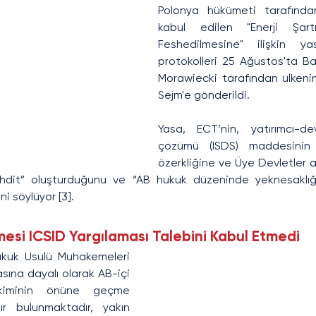
Polonya hükümeti tarafında
kabul edilen "Enerji Şartı
Feshedilmesine" ilişkin ya
protokolleri 25 Ağustos'ta B
Morawiecki tarafından ülkenin 
Sejm'e gönderildi.
Yasa, ECT’nin, yatırımcı-dev
çözümü (ISDS) maddesinin
özerkliğine ve Üye Devletler ara
ehdit” oluşturduğunu ve “AB hukuk düzeninde yeknesaklığı
i söylüyor [3].
mesi ICSID Yargılaması Talebini Kabul Etmedi
kuk Usulü Muhakemeleri 
ına dayalı olarak AB-içi 
ahkiminin önüne geçme 
r bulunmaktadır, yakın 