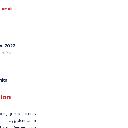
klandı
kim 2022
-drinks-
nlar
ları 
ck, güncellenmiş 
n uygulamasını 
kim Derneği'nin 