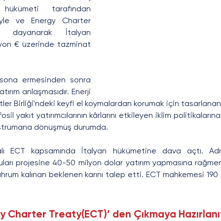
 hükümeti tarafından 
yle ve Energy Charter 
 dayanarak İtalyan 
yon € üzerinde tazminat 
 sona ermesinden sonra 
atırım anlaşmasıdır. Enerji 
etler Birliği'ndeki keyfi el koymalardan korumak için tasarlanan
il yakıt yatırımcılarının kârlarını etkileyen iklim politikalar
r enstrümana dönüşmüş durumda.
lı ECT kapsamında İtalyan hükümetine dava açtı. Adriya
uları projesine 40-50 milyon dolar yatırım yapmasına rağmen
hrum kalınan beklenen karını talep etti. ECT mahkemesi 190 m
rgy Charter Treaty(ECT)’ den Çıkmaya Hazırlan