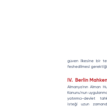
güven ilkesine bir t
feshedilmesi gerektiğin
IV.  Berlin Mahke
Almanya'nın Alman Hu
Kanunu'nun uygulanmas
yatırımcı-devlet t
isteği uzun zamandı