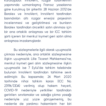
kuruluşudur. InnoVent, rüzgar türbinlerinin 
yapımında uzmanlaşmış Fransız yasalarına 
göre kurulmuş bir şirkettir. 28 Haziran 2012'de 
Boralex ve InnoVent, InnoVent tarafından 
barındırılan altı rüzgar enerjisi projesinin 
incelenmesi ve geliştirilmesi ve bunların 
Boralex tarafından öncelikli satın alınması için 
bir ana ortaklık anlaşması ve bir ICC tahkim 
şartı içeren bir menkul kıymet geri satın alma 
anlaşması imzalamışlardır.
	Bu sözleşmelerle ilgili olarak uyuşmazlık 
çıkması nedeniyle, ana ortaklık sözleşmesine 
ilişkin uyuşmazlık Lille Ticaret Mahkemesi'ne, 
menkul kıymet geri alım sözleşmesine ilişkin 
uyuşmazlık ise 7 Eylül'de tahkim talebinde 
bulunan InnoVent tarafından tahkime sevk 
edilmiştir. Bu kapsamda; 26 Mart 2020 
tarihinde nihai tahkim kararı (ICC No. 
23916/DDA) verilmiş olup hakem heyeti, 
COVID-19 nedeniyle yetkililer tarafından 
getirilen sınırlamalar ve sokağa çıkma yasağı 
nedeniyle yüz yüze görüşememiş, bu 
nedenle de yardımcı hakemlerin her biri 