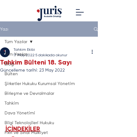
Yazı
Tüm Yazılar
Tahkim Ekibi
Tüm Yazılar
17 May 2022
5 dakikada okunur
Tahkim Bülteni 18. Sayı
Blog
Güncelleme tarihi:
23 May 2022
Bülten
Şirketler Hukuku Kurumsal Yönetim
Birleşme ve Devralmalar
Tahkim
Dava Yönetimi
Bilgi Teknolojileri Hukuku
İÇİNDEKİLER
Fikri ve Sınai Mülkiyet