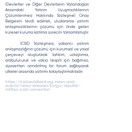
(Devletler ve Diğer Devletlerin Vatandaşları 
Arasındaki Yatırım Uyuşmazlıklarının 
Çözümlenmesi Hakkında Sözleşme) Onay 
Belgesini tevdi ederek, uluslararası yatırım 
anlaşmazlıklarının çözümü için önde gelen 
küresel kuruma katılma sürecini tamamlamıştır.
	ICSID Sözleşmesi, yabancı yatırım 
anlaşmazlığının çözümü için kurumsal ve yasal 
çerçeveyi oluşturarak tahkim, uzlaştırma, 
arabuluculuk ve vakıa tespiti için bağımsız, 
siyasetten arındırılmış bir forum sağlayarak 
ülkeler arasında yatırımı kolaylaştırmaktadır.
https://icsid.worldbank.org/news-and-
events/news-releases/kyrgyz-republic-
ratifies-icsid-convention