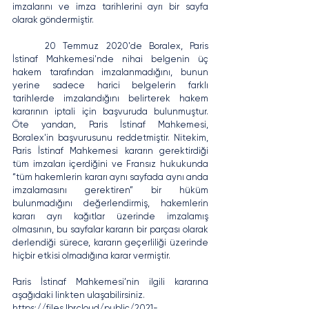
imzalarını ve imza tarihlerini ayrı bir sayfa 
olarak göndermiştir.
	20 Temmuz 2020'de Boralex, Paris 
İstinaf Mahkemesi'nde nihai belgenin üç 
hakem tarafından imzalanmadığını, bunun 
yerine sadece harici belgelerin farklı 
tarihlerde imzalandığını belirterek hakem 
kararının iptali için başvuruda bulunmuştur. 
Öte yandan, Paris İstinaf Mahkemesi, 
Boralex'in başvurusunu reddetmiştir. Nitekim, 
Paris İstinaf Mahkemesi kararın gerektirdiği 
tüm imzaları içerdiğini ve Fransız hukukunda 
“tüm hakemlerin kararı aynı sayfada aynı anda 
imzalamasını gerektiren” bir hüküm 
bulunmadığını değerlendirmiş, hakemlerin 
kararı ayrı kağıtlar üzerinde imzalamış 
olmasının, bu sayfalar kararın bir parçası olarak 
derlendiği sürece, kararın geçerliliği üzerinde 
hiçbir etkisi olmadığına karar vermiştir. 
Paris İstinaf Mahkemesi’nin ilgili kararına 
aşağıdaki linkten ulaşabilirsiniz.
https://files.lbr.cloud/public/2021-