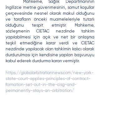
	Mahkeme, Sağlık Departmanının 
İngilizce metne güvenmesinin, somut koşullar 
çerçevesinde nesnel olarak makul olduğunu 
ve tarafların önceki muameleleriyle tutarlı 
olduğunu tespit etmiştir. Mahkeme, 
sözleşmenin CIETAC nezdinde tahkim 
yapılabilmesi için açık ve net bir anlaşma 
teşkil etmediğine karar verdi ve CIETAC 
nezdinde yapılacak olan tahkimin kalıcı olarak 
durdurulması için kendisine yapılan başvuruyu 
kabul ederek durdurma kararı vermiştir.
https://globalarbitrationnews.com/new-york-
state-court-applies-principles-of-contract-
formation-set-out-in-the-cisg-and-
permanently-stays-an-arbitration/