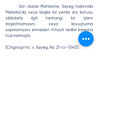
	Son olarak Mahkeme, Sayeg hakkında 
Meksika'da veya başka bir yerde söz konusu 
iddialarla ilgili herhangi bir işlem 
başlatmamasını veya kovuşturma 
yapmamasını emreden ihtiyati tedbir kararına 
hükmetmiştir.
[Citigroup Inc. v. Sayeg, No. 21-cv-10413]
6. Avusturalya Federal 
Mahkemesi’nin Yerine Getirilen Bir 