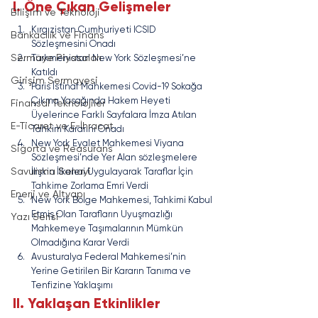
I. Öne Çıkan Gelişmeler
Bilişim ve Teknoloji
Kırgızistan Cumhuriyeti ICSID 
Bankacılık ve Finans
Sözleşmesini Onadı
Sermaye Piyasaları
Türkmenistan New York Sözleşmesi’ne 
Katıldı
Girişim Sermayesi
Paris İstinaf Mahkemesi Covid-19 Sokağa 
Çıkma Yasağında Hakem Heyeti 
Finansal Teknolojiler
Üyelerince Farklı Sayfalara İmza Atılan 
E-Ticaret ve E-İhracat
Tahkim Kararını Onadı 
New York Eyalet Mahkemesi Viyana 
Sigorta ve Reasürans
Sözleşmesi’nde Yer Alan sözleşmelere 
Savunma Sanayi
İlişkin İlkeleri Uygulayarak Taraflar İçin 
Tahkime Zorlama Emri Verdi
Enerji ve Altyapı
New York Bölge Mahkemesi, Tahkimi Kabul 
Etmiş Olan Tarafların Uyuşmazlığı 
Yazı Serisi
Mahkemeye Taşımalarının Mümkün 
Olmadığına Karar Verdi
Avusturalya Federal Mahkemesi’nin 
Yerine Getirilen Bir Kararın Tanıma ve 
Tenfizine Yaklaşımı
II. Yaklaşan Etkinlikler