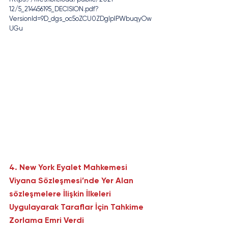
12/5_214456195_DECISION.pdf?
VersionId=9D_dgs_oc5oZCU0ZDglplPWbuqyOw
UGu
4. 
New York Eyalet Mahkemesi 
Viyana Sözleşmesi’nde Yer Alan 
sözleşmelere İlişkin İlkeleri 
Uygulayarak Taraflar İçin Tahkime 
Zorlama Emri Verdi