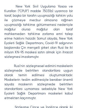
	New York Sivil Uygulama Yasası ve 
Kuralları (“CPLR”) madde 7503(b) uyarınca bir 
taraf, başka bir tarafın uyuşmazlığı tahkim yolu 
ile çözmeye mecbur olmasına rağmen 
uyuşmazlığı tahkime götürmemesi nedeniyle 
mağdur olursa mağdur olan taraf 
mahkemeden tahkime zorlama emri talep 
etme hakkını haizdir. Somut olayda, New York 
Eyaleti Sağlık Departmanı, Covid-19 salgınının 
başlarında Çin menşeili şirket olan Rusi ile iki 
milyon KN-95 maskesi satın almak için ihracat 
sözleşmesi imzalamıştır.
	Rusi’nin sözleşmesel edimini maskelerin 
sözleşmede belirtilen standartlara uygun 
olarak temin edilmesi oluşturmaktadır. 
Maskelerin teslim edilmesiyle beraber önemli 
sayıda maskenin sözleşmede belirtilen 
standartlara uymaması sebebiyle New York 
Eyaleti Sağlık Departmanı maskeleri kabul 
etmekten kaçınmıştır.
	Sözleşme Çince ve İngilizce olarak iki 