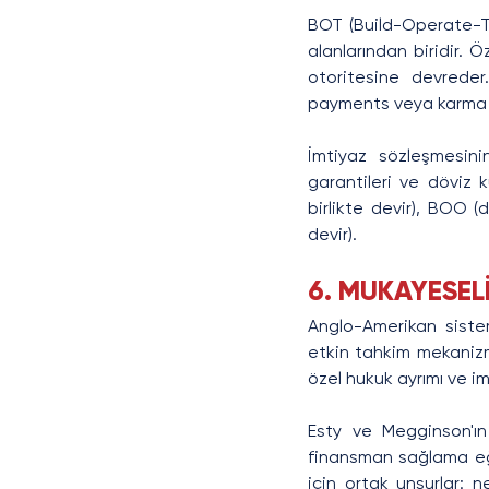
BOT (Build-Operate-Tr
alanlarından biridir. 
otoritesine devreder. 
payments veya karma 
İmtiyaz sözleşmesinin 
garantileri ve döviz k
birlikte devir), BOO (d
devir).
6. MUKAYESELİ
Anglo-Amerikan siste
etkin tahkim mekanizm
özel hukuk ayrımı ve im
Esty ve Megginson'ın 
finansman sağlama eği
için ortak unsurlar: 