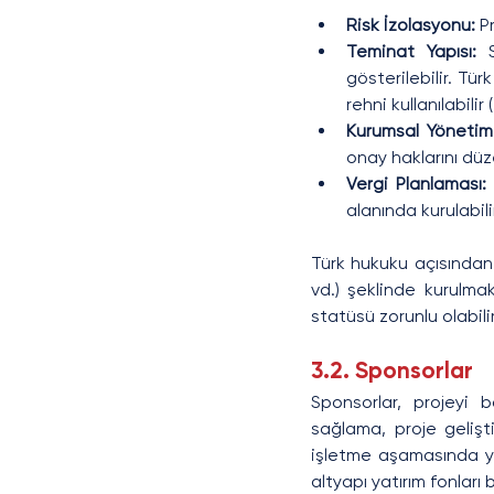
Risk İzolasyonu: 
P
Teminat Yapısı: 
gösterilebilir. Tü
rehni kullanılabilir
Kurumsal Yönetim
onay haklarını düz
Vergi Planlaması: 
alanında kurulabili
Türk hukuku açısından 
vd.) şeklinde kurulmak
statüsü zorunlu olabilir
3.2. Sponsorlar
Sponsorlar, projeyi b
sağlama, proje gelişt
işletme aşamasında yön
altyapı yatırım fonları b