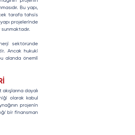
nağının projenin 
masıdır. Bu yapı, 
cek tarafa tahsis 
tyapı projelerinde 
r sunmaktadır.
nerji sektöründe 
ir. Ancak hukuki 
bu alanda önemli 
Rİ
 akışlarına dayalı 
iği olarak kabul 
ynağının projenin 
ğı' bir finansman 