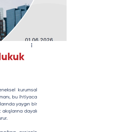
Hukuk
eneksel kurumsal 
manı, bu ihtiyaca 
arında yaygın bir 
akışlarına dayalı 
rur.