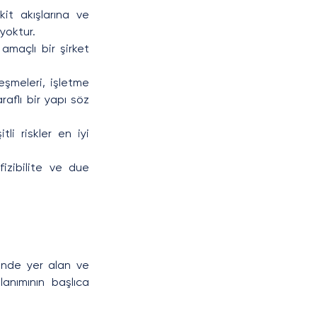
it akışlarına ve 
 yoktur.
amaçlı bir şirket 
şmeleri, işletme 
flı bir yapı söz 
li riskler en iyi 
fizibilite ve due 
inde yer alan ve 
lanımının başlıca 