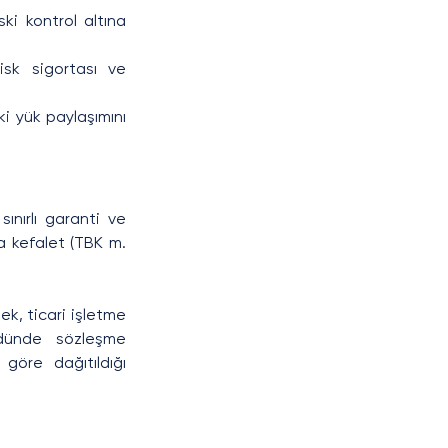
i kontrol altına 
isk sigortası ve 
i yük paylaşımını 
nırlı garanti ve 
a kefalet (TBK m. 
k, ticari işletme 
dünde sözleşme 
göre dağıtıldığı 