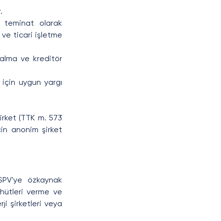
.
e teminat olarak 
ve ticari işletme 
alma ve kreditör 
için uygun yargı 
irket (TTK m. 573 
çin anonim şirket 
 SPV'ye özkaynak 
hütleri verme ve 
i şirketleri veya 