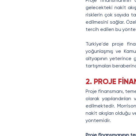
Proje finansmanının a
gelecekteki nakit akış
risklerin çok sayıda ta
edilmesini sağlar. Özell
tercih edilen bu yönt
Türkiye'de proje fina
yoğunlaşmış ve Kamu Ö
altyapının yeterince g
tartışmaları beraberind
2. PROJE FİNA
Proje finansmanı, temel
olarak yapılandırılan
edilmektedir. Morrison
nakit akışları olduğu v
yöntemidir.
Proje finansmanının tem