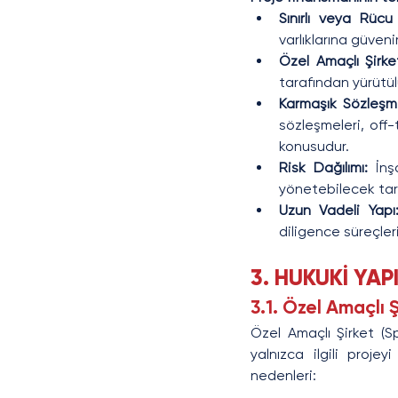
Sınırlı veya Rücu
varlıklarına güvenir
Özel Amaçlı Şirket
tarafından yürütülü
Karmaşık Sözleşme
sözleşmeleri, off
konusudur.
Risk Dağılımı:
 İnş
yönetebilecek taraf
Uzun Vadeli Yapı
diligence süreçleri
3. HUKUKİ YAP
3.1. Özel Amaçlı 
Özel Amaçlı Şirket (S
yalnızca ilgili projey
nedenleri: