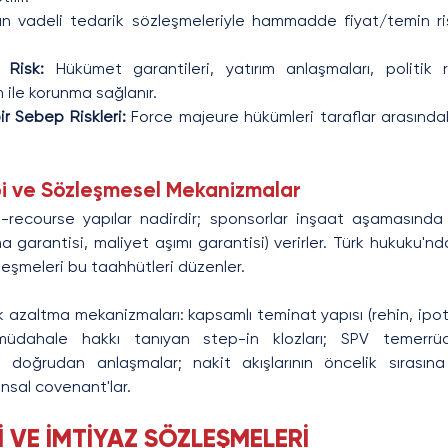
n vadeli tedarik sözleşmeleriyle hammadde fiyat/temin risk
 Risk:
 Hükümet garantileri, yatırım anlaşmaları, politik r
m ile korunma sağlanır.
r Sebep Riskleri:
 Force majeure hükümleri taraflar arasındak
bi ve Sözleşmesel Mekanizmalar
course yapılar nadirdir; sponsorlar inşaat aşamasında sı
garantisi, maliyet aşımı garantisi) verirler. Türk hukuku'nd
leşmeleri bu taahhütleri düzenler.
 azaltma mekanizmaları: kapsamlı teminat yapısı (rehin, ipote
e müdahale hakkı tanıyan step-in klozları; SPV temerrü
n doğrudan anlaşmalar; nakit akışlarının öncelik sırasına 
ansal covenant'lar.
İ VE İMTİYAZ SÖZLEŞMELERİ