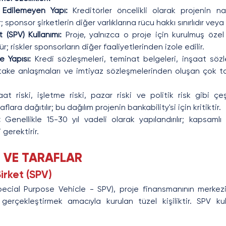
 Edilemeyen Yapı:
 Kreditörler öncelikli olarak projenin nak
; sponsor şirketlerin diğer varlıklarına rücu hakkı sınırlıdır veya
 (SPV) Kullanımı: 
Proje, yalnızca o proje için kurulmuş özel 
r; riskler sponsorların diğer faaliyetlerinden izole edilir.
 Yapısı:
 Kredi sözleşmeleri, teminat belgeleri, inşaat sözle
-take anlaşmaları ve imtiyaz sözleşmelerinden oluşan çok tara
aat riski, işletme riski, pazar riski ve politik risk gibi çeşit
lara dağıtılır; bu dağılım projenin bankability'si için kritiktir.
:
 Genellikle 15-30 yıl vadeli olarak yapılandırılır; kapsamlı 
 gerektirir.
I VE TARAFLAR
Şirket (SPV)
pecial Purpose Vehicle - SPV), proje finansmanının merkez
i gerçekleştirmek amacıyla kurulan tüzel kişiliktir. SPV kul