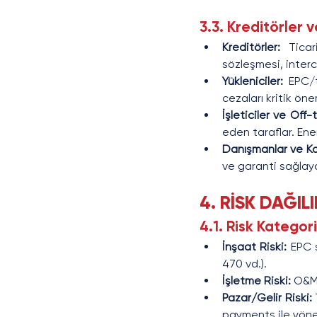
3.3. Kreditörler 
Kreditörler:
 Ticar
sözleşmesi, inter
Yükleniciler:
 EPC/t
cezaları kritik öne
İşleticiler ve Off-
eden taraflar. Ener
Danışmanlar ve Ka
ve garanti sağlay
4. RİSK DAĞI
4.1. Risk Kategori
İnşaat Riski: 
EPC s
470 vd.).
İşletme Riski:
 O&M 
Pazar/Gelir Riski: 
payments ile yönet