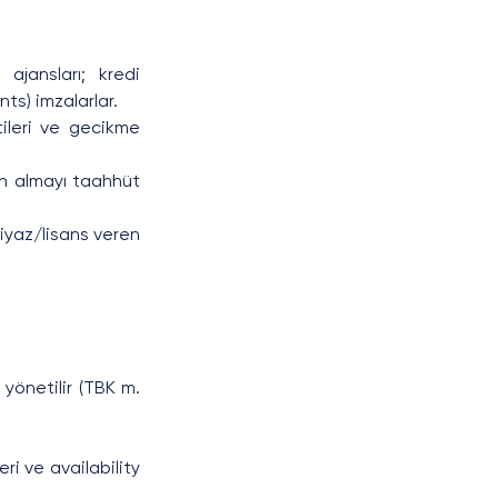
ajansları; kredi 
ts) imzalarlar.
ileri ve gecikme 
ın almayı taahhüt 
iyaz/lisans veren 
önetilir (TBK m. 
i ve availability 