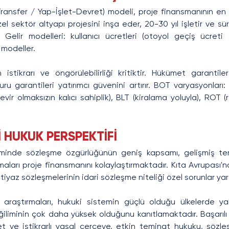
ansfer / Yap-İşlet-Devret) modeli, proje finansmanının en
Özel sektör altyapı projesini inşa eder, 20-30 yıl işletir ve 
Gelir modelleri: kullanıcı ücretleri (otoyol geçiş ücreti gi
modeller.
istikrarı ve öngörülebilirliği kritiktir. Hükümet garantiler
uru garantileri yatırımcı güvenini artırır. BOT varyasyonları:
evir olmaksızın kalıcı sahiplik), BLT (kiralama yoluyla), ROT (
 HUKUK PERSPEKTİFİ
minde sözleşme özgürlüğünün geniş kapsamı, gelişmiş te
aları proje finansmanını kolaylaştırmaktadır. Kıta Avrupası
tiyaz sözleşmelerinin idari sözleşme niteliği özel sorunlar ya
araştırmaları, hukuki sistemin güçlü olduğu ülkelerde ya
liminin çok daha yüksek olduğunu kanıtlamaktadır. Başarılı 
net ve istikrarlı yasal çerçeve, etkin teminat hukuku, sözl