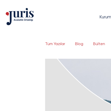
Kurum
Tüm Yazılar
Blog
Bülten
Dava Yönetimi
Bilgi Tekno
Bankacılık ve Finans
Serma
E-Ticaret ve E-İhracat
Si