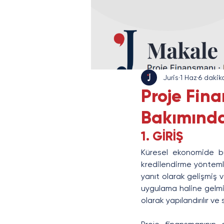
Juris
1 Haz
6 dakik
Proje Fin
Bakımında
1. GİRİŞ
Küresel ekonomide büy
kredilendirme yöntemle
yanıt olarak gelişmiş v
uygulama haline gelmişt
olarak yapılandırılır ve