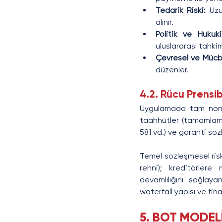
Tedarik Riski: 
Uzu
alınır.
Politik ve Hukuki
uluslararası tahki
Çevresel ve Mücbi
düzenler.
4.2. Rücu Prensi
Uygulamada tam non-re
taahhütler (tamamlama 
581 vd.) ve garanti söz
Temel sözleşmesel risk
rehni); kreditörler
devamlılığını sağlaya
waterfall yapısı ve fin
5. BOT MODEL