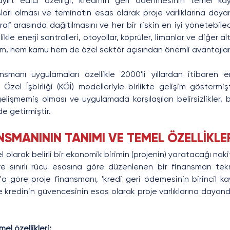
yırt edici özelliği, kredinin geri ödenmesinin temel kay
ları olması ve teminatın esas olarak proje varlıklarına dayan
raf arasında dağıtılmasını ve her bir riskin en iyi yönetebile
ikle enerji santralleri, otoyollar, köprüler, limanlar ve diğer al
em, hem kamu hem de özel sektör açısından önemli avantajla
nsmanı uygulamaları özellikle 2000'li yıllardan itibaren e
zel İşbirliği (KÖİ) modelleriyle birlikte gelişim göstermişt
elişmemiş olması ve uygulamada karşılaşılan belirsizlikler, 
e getirmiştir.
NSMANININ TANIMI VE TEMEL ÖZELLİKLE
 olarak belirli bir ekonomik birimin (projenin) yaratacağı nakit
 ve sınırlı rücu esasına göre düzenlenen bir finansman tekn
'a göre proje finansmanı, 'kredi geri ödemesinin birincil ka
e kredinin güvencesinin esas olarak proje varlıklarına dayandı
el özellikleri: