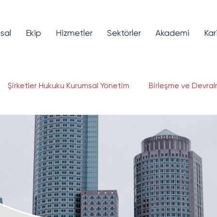
sal
Ekip
Hizmetler
Sektörler
Akademi
Kar
Şirketler Hukuku Kurumsal Yönetim
Birleşme ve Devral
lojileri Hukuku
Fikri ve Sınai Mülkiyet
Bilişim ve Tekno
ye Piyasaları
Girişim Sermayesi
Finansal Teknolojil
gorta ve Reasürans
Savunma Sanayi
Enerji ve Altya