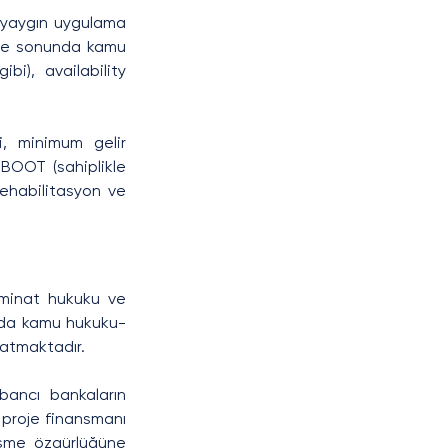
 yaygın uygulama 
süre sonunda kamu 
bi), availability 
i, minimum gelir 
 BOOT (sahiplikle 
rehabilitasyon ve 
minat hukuku ve 
'nda kamu hukuku-
ratmaktadır.
bancı bankaların 
proje finansmanı 
eşme özgürlüğüne 