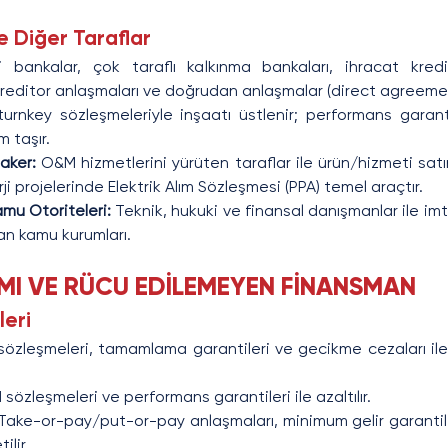
ve Diğer Taraflar
i bankalar, çok taraflı kalkınma bankaları, ihracat kredi 
creditor anlaşmaları ve doğrudan anlaşmalar (direct agreemen
urnkey sözleşmeleriyle inşaatı üstlenir; performans garant
m taşır.
taker: 
O&M hizmetlerini yürüten taraflar ile ürün/hizmeti sat
ji projelerinde Elektrik Alım Sözleşmesi (PPA) temel araçtır.
mu Otoriteleri:
 Teknik, hukuki ve finansal danışmanlar ile imt
an kamu kurumları.
LIMI VE RÜCU EDİLEMEYEN FİNANSMAN
leri
özleşmeleri, tamamlama garantileri ve gecikme cezaları ile y
sözleşmeleri ve performans garantileri ile azaltılır.
Take-or-pay/put-or-pay anlaşmaları, minimum gelir garantiler
ilir.