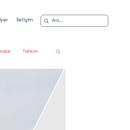
iyer
İletişim
malar
Tahkim
loji
er
pı
Yazı Serisi