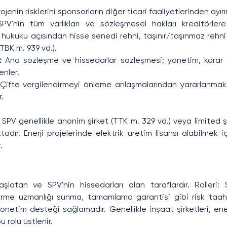
rojenin risklerini sponsorların diğer ticari faaliyetlerinden ayırır
SPV'nin tüm varlıkları ve sözleşmesel hakları kreditörler
rk hukuku açısından hisse senedi rehni, taşınır/taşınmaz rehni 
 (TBK m. 939 vd.).
:
 Ana sözleşme ve hissedarlar sözleşmesi; yönetim, karar 
enler.
Çifte vergilendirmeyi önleme anlaşmalarından yararlanmak 
r.
SPV genellikle anonim şirket (TTK m. 329 vd.) veya limited ş
tadır. Enerji projelerinde elektrik üretim lisansı alabilmek i
.
aşlatan ve SPV'nin hissedarları olan taraflardır. Rolleri:
irme uzmanlığı sunma, tamamlama garantisi gibi risk taah
etim desteği sağlamadır. Genellikle inşaat şirketleri, enerj
u rolü üstlenir.