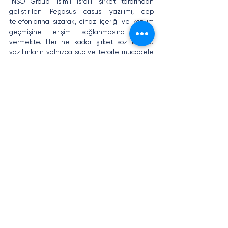
“NSO Group” isimli İsrailli şirket tarafından 
geliştirilen Pegasus casus yazılımı, cep 
telefonlarına sızarak, cihaz içeriği ve konum 
geçmişine erişim sağlanmasına imkân 
vermekte. Her ne kadar şirket söz konusu 
yazılımların yalnızca suç ve terörle mücadele 
amacıyla üretildiğini ve hükümetlere de bu 
amaçla satıldığını öne sürse de yazılımın 
Avrupa ülkelerinde gazeteciler aktivistler ve 
politikacılar üzerinde kullanıldığı geçen yıl 
ortaya konan bir medya soruşturması ile gün 
yüzüne çıktı. Bunun üzerine EDPS, yazılımın 
Avrupa Birliği genelinde yasaklanmasının 
kişilerin temel hak ve özgürlüklerinin 
korunması açısından yapılabilecek en doğru 
eylem olduğunun altını çizdi. [8]
KAYNAKÇA
[1] 
https://www.kvkk.gov.tr/Icerik/7177/Kullanici-
Guvenligine-Iliskin-Veri-Sorumlulari-
Tarafindan-Alinmasi-Tavsiye-Edilen-Teknik-