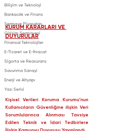
Bilişim ve Teknoloji
Bankacılık ve Finans
Sermaye Piyasaları
KURUM KARARLARI VE 
Girişim Sermayesi
DUYURULAR
Finansal Teknolojiler
E-Ticaret ve E-İhracat
Sigorta ve Reasürans
Savunma Sanayi
Enerji ve Altyapı
Yazı Serisi
Kişisel Verileri Koruma Kurumu’nun 
Kullanıcıların Güvenliğine ilişkin Veri 
Sorumlularınca Alınması Tavsiye 
Edilen Teknik ve İdari Tedbirlere 
İlişkin Kamuoyu Duyurusu Yayınlandı