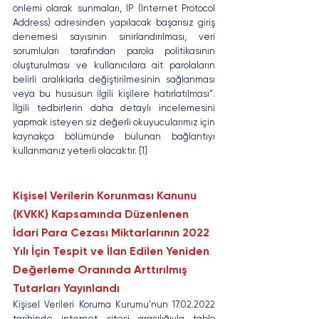
önlemi olarak sunmaları, IP (Internet Protocol 
Address) adresinden yapılacak başarısız giriş 
denemesi sayısının sınırlandırılması, veri 
sorumluları tarafından parola politikasının 
oluşturulması ve kullanıcılara ait parolaların 
belirli aralıklarla değiştirilmesinin sağlanması 
veya bu hususun ilgili kişilere hatırlatılması”. 
İlgili tedbirlerin daha detaylı incelemesini 
yapmak isteyen siz değerli okuyucularımız için 
kaynakça bölümünde bulunan bağlantıyı 
kullanmanız yeterli olacaktır. [1]
Kişisel Verilerin Korunması Kanunu 
(KVKK) Kapsamında Düzenlenen 
İdari Para Cezası Miktarlarının 2022 
Yılı İçin Tespit ve İlan Edilen Yeniden 
Değerleme Oranında Arttırılmış 
Tutarları Yayınlandı
Kişisel Verileri Koruma Kurumu’nun 17.02.2022 
tarihinde internet sitesi aracılığıyla tablo 