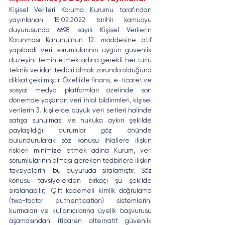
Kişisel Verileri Koruma Kurumu tarafından 
yayınlanan 15.02.2022 tarihli kamuoyu 
duyurusunda 6698 sayılı Kişisel Verilerin 
Korunması Kanunu’nun 12. maddesine atıf 
yapılarak veri sorumlularının uygun güvenlik 
düzeyini temin etmek adına gerekli her türlü 
teknik ve idari tedbiri almak zorunda olduğuna 
dikkat çekilmiştir. Özellikle finans, e-ticaret ve 
sosyal medya platformları özelinde son 
dönemde yaşanan veri ihlal bildirimleri, kişisel 
verilerin 3. kişilerce büyük veri setleri halinde 
satışa sunulması ve hukuka aykırı şekilde 
paylaşıldığı durumlar göz önünde 
bulundurularak söz konusu ihlallere ilişkin 
riskleri minimize etmek adına Kurum, veri 
sorumlularının alması gereken tedbirlere ilişkin 
tavsiyelerini bu duyuruda sıralamıştır. Söz 
konusu tavsiyelerden birkaçı şu şekilde 
sıralanabilir; “Çift kademeli kimlik doğrulama 
(two-factor authentication) sistemlerini 
kurmaları ve kullanıcılarına üyelik başvurusu 
aşamasından itibaren alternatif güvenlik 