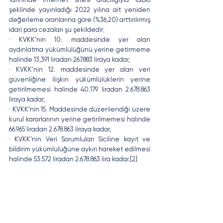
şeklinde yayınladığı 2022 yılına ait yeniden 
değerleme oranlarına göre (%36,20) arttırılırmış 
idari para cezaları şu şekildedir;
· KVKK’nin 10. maddesinde yer alan 
aydınlatma yükümlülüğünü yerine getirmeme 
halinde 13,391 liradan 267.883 liraya kadar,
· KVKK’nin 12. maddesinde yer alan veri 
güvenliğine ilişkin yükümlülüklerin yerine 
getirilmemesi halinde 40.179 liradan 2.678.863 
liraya kadar,
· KVKK’nin 15. Maddesinde düzenlendiği üzere 
kurul kararlarının yerine getirilmemesi halinde 
66.965 liradan 2.678.863 liraya kadar,
· KVKK’nin Veri Sorumluları Siciline kayıt ve 
bildirim yükümlülüğüne aykırı hareket edilmesi 
halinde 53.572 liradan 2.678.863 lira kadar.[2]