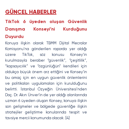
GÜNCEL HABERLER
TikTok 6 üyeden oluşan Güvenlik 
Danışma Konseyi’ni Kurduğunu 
Duyurdu
Konuya ilişkin olarak TBMM Dijital Mecralar 
Komisyonu’na gönderilen raporda yer aldığı 
üzere TikTok, söz konusu Konsey’in 
kurulmasıyla beraber “güvenlik”, “çeşitlilik”, 
“kapsayıcılık” ve “özgünlüğün” kendileri için 
oldukça büyük önem arz ettiğini ve Konsey’in 
bu amaç için en uygun güvenlik önlemlerini 
ve politikaları uygulamaları için kurulduğunu 
belirtti. İstanbul Özyeğin Üniversitesi'nden 
Doç. Dr. Akın Ünver'in de yer aldığı alanlarında 
uzman 6 üyeden oluşan Konsey, konuya ilişkin 
son gelişmeler ve bölgede güvenliğe ilişkin 
stratejiler geliştirme konularında tespit ve 
tavsiye mercii konumunda olacak. [4]