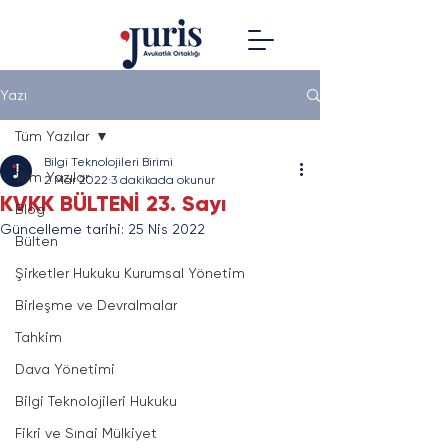
Yazı
Tüm Yazılar
Bilgi Teknolojileri Birimi
Tüm Yazılar
2 Mar 2022
3 dakikada okunur
KVKK BÜLTENİ 23. Sayı
Blog
Güncelleme tarihi:
25 Nis 2022
Bülten
Şirketler Hukuku Kurumsal Yönetim
Birleşme ve Devralmalar
Tahkim
Dava Yönetimi
Bilgi Teknolojileri Hukuku
Fikri ve Sınai Mülkiyet