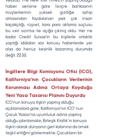
Velardo. The New York Times’ın yapmış olduğu 
haber serisine göre İsviçre bankasının 
müşterilerinin yüksek gizliliğe sahip 
olmasından faydalanan pek çok insan 
kaçakçılığı, rüşvet, kara para aklama suçlusu 
bu veri sızıntısı ile açığa çıkmış oldu. Her ne 
kadar Credit Suisse’in bu kişilerle ortaklık 
yaptığı iddiaları söz konusu haberlerde yer 
alsa da henüz kesinlik kazanmış durumda 
değil. [5] [6]
İngiltere Bilgi Komisyonu Ofisi (ICO), 
Kaliforniya’nın Çocukların Verilerinin 
Korunması Adına Ortaya Koyduğu 
Yeni Yasa Tasarısı Planını Duyurdu
ICO’nun konuya ilişkin yapmış olduğu 
açıklamalara göre; Kaliforniya’nın ICO’ nun 
Çocuk Yasası’na uyumluluk adına yapmış 
olduğu planlamalar, Birleşik Krallık’ın konuya 
ilişkin olarak dünyanın geri kalanına da örnek 
teşkil ettiğini göstermekte. Çocukların bir 