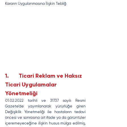
Kararın Uygulanmasına İlişkin Tebliğ
1.       Ticari Reklam ve Haksız 
Ticari Uygulamalar 
Yönetmeliği
01.02.2022 tarihli ve 31737 sayılı Resmi 
Gazete’de yayımlanarak yürürlüğe giren 
Değişiklik Yönetmeliği ile hastaların tedavi 
öncesi ve sonrasına ait ifade ya da görüntüler 
içeremeyeceğine ilişkin husus mülga edilmiş, 