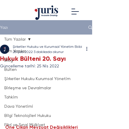
Yazı
Tüm Yazılar
Şirketler Hukuku ve Kurumsal Yönetim Ekibi
Tüm Yazılar
28 Şub 2022
3 dakikada okunur
Hukuk Bülteni 20. Sayı
Blog
Güncelleme tarihi:
25 Nis 2022
Bülten
Şirketler Hukuku Kurumsal Yönetim
Birleşme ve Devralmalar
Tahkim
Dava Yönetimi
Bilgi Teknolojileri Hukuku
Fikri ve Sınai Mülkiyet
Öne Çıkan Mevzuat Değişiklikleri