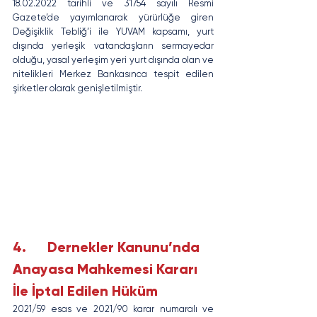
18.02.2022 tarihli ve 31754 sayılı Resmi 
Gazete’de yayımlanarak yürürlüğe giren 
Değişiklik Tebliğ’i ile YUVAM kapsamı, yurt 
dışında yerleşik vatandaşların sermayedar 
olduğu, yasal yerleşim yeri yurt dışında olan ve 
nitelikleri Merkez Bankasınca tespit edilen 
şirketler olarak genişletilmiştir.
4.      Dernekler Kanunu’nda 
Anayasa Mahkemesi Kararı 
İle İptal Edilen Hüküm
2021/59 esas ve 2021/90 karar numaralı ve 