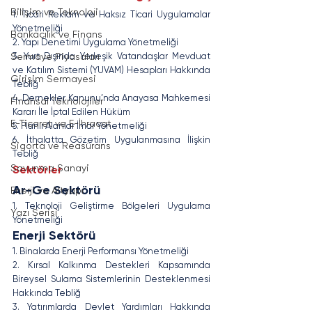
Bilişim ve Teknoloji
1. Ticari Reklam ve Haksız Ticari Uygulamalar 
Yönetmeliği
Bankacılık ve Finans
2. Yapı Denetimi Uygulama Yönetmeliği
3. Yurt Dışında Yerleşik Vatandaşlar Mevduat 
Sermaye Piyasaları
ve Katılım Sistemi (YUVAM) Hesapları Hakkında 
Girişim Sermayesi
Tebliğ
4. Dernekler Kanunu’nda Anayasa Mahkemesi 
Finansal Teknolojiler
Kararı İle İptal Edilen Hüküm
E-Ticaret ve E-İhracat
5. Planlı Alanlar İmar Yönetmeliği
6. İthalatta Gözetim Uygulanmasına İlişkin 
Sigorta ve Reasürans
Tebliğ
Savunma Sanayi
Sektörler
Ar-Ge Sektörü
Enerji ve Altyapı
1. Teknoloji Geliştirme Bölgeleri Uygulama 
Yazı Serisi
Yönetmeliği
Enerji Sektörü
1. Binalarda Enerji Performansı Yönetmeliği
2. Kırsal Kalkınma Destekleri Kapsamında 
Bireysel Sulama Sistemlerinin Desteklenmesi 
Hakkında Tebliğ
3. Yatırımlarda Devlet Yardımları Hakkında 