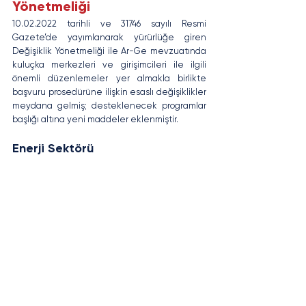
Yönetmeliği
10.02.2022 tarihli ve 31746 sayılı Resmi 
Gazete’de yayımlanarak yürürlüğe giren 
Değişiklik Yönetmeliği ile Ar-Ge mevzuatında 
kuluçka merkezleri ve girişimcileri ile ilgili 
önemli düzenlemeler yer almakla birlikte 
başvuru prosedürüne ilişkin esaslı değişiklikler 
meydana gelmiş; desteklenecek programlar 
başlığı altına yeni maddeler eklenmiştir.
Enerji Sektörü