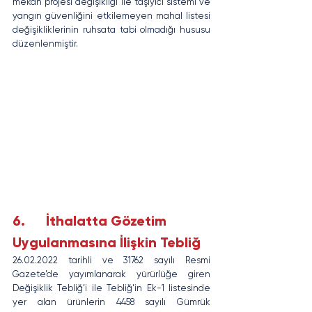
mekan projesi değişikliği ile taşıyıcı sistemi ve 
yangın güvenliğini etkilemeyen mahal listesi 
değişikliklerinin ruhsata tabi olmadığı hususu 
düzenlenmiştir.
6.      İthalatta Gözetim 
Uygulanmasına İlişkin Tebliğ
26.02.2022 tarihli ve 31762 sayılı Resmi 
Gazete’de yayımlanarak yürürlüğe giren 
Değişiklik Tebliğ’i ile Tebliğ’in Ek-1 listesinde 
yer alan ürünlerin 4458 sayılı Gümrük 