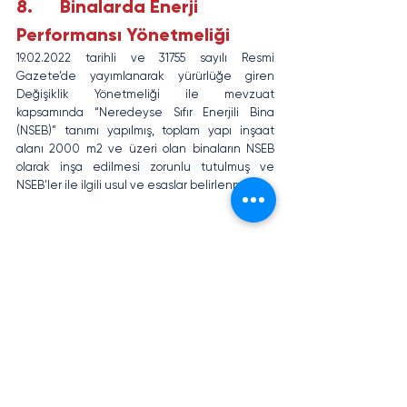
8.      Binalarda Enerji 
Performansı Yönetmeliği
19.02.2022 tarihli ve 31755 sayılı Resmi 
Gazete’de yayımlanarak yürürlüğe giren 
Değişiklik Yönetmeliği ile mevzuat 
kapsamında “Neredeyse Sıfır Enerjili Bina 
(NSEB)” tanımı yapılmış, toplam yapı inşaat 
alanı 2000 m2 ve üzeri olan binaların NSEB 
olarak inşa edilmesi zorunlu tutulmuş ve 
NSEB’ler ile ilgili usul ve esaslar belirlenmiştir.