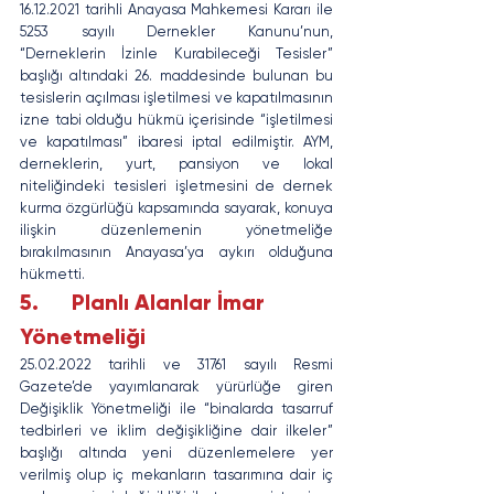
16.12.2021 tarihli Anayasa Mahkemesi Kararı ile 
5253 sayılı Dernekler Kanunu’nun, 
“Derneklerin İzinle Kurabileceği Tesisler” 
başlığı altındaki 26. maddesinde bulunan bu 
tesislerin açılması işletilmesi ve kapatılmasının 
izne tabi olduğu hükmü içerisinde “işletilmesi 
ve kapatılması” ibaresi iptal edilmiştir. AYM, 
derneklerin, yurt, pansiyon ve lokal 
niteliğindeki tesisleri işletmesini de dernek 
kurma özgürlüğü kapsamında sayarak, konuya 
ilişkin düzenlemenin yönetmeliğe 
bırakılmasının Anayasa’ya aykırı olduğuna 
hükmetti.
5.      Planlı Alanlar İmar 
Yönetmeliği
25.02.2022 tarihli ve 31761 sayılı Resmi 
Gazete’de yayımlanarak yürürlüğe giren 
Değişiklik Yönetmeliği ile “binalarda tasarruf 
tedbirleri ve iklim değişikliğine dair ilkeler” 
başlığı altında yeni düzenlemelere yer 
verilmiş olup iç mekanların tasarımına dair iç 