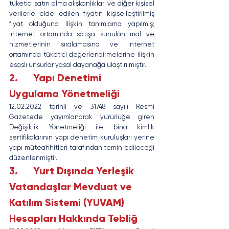
tüketici satın alma alışkanlıkları ve diğer kişisel 
verilerle elde edilen fiyatın kişiselleştirilmiş 
fiyat olduğuna ilişkin tanımlama yapılmış; 
internet ortamında satışa sunulan mal ve 
hizmetlerinin sıralamasına ve internet 
ortamında tüketici değerlendirmelerine ilişkin 
esaslı unsurlar yasal dayanağa ulaştırılmıştır.
2.      Yapı Denetimi 
Uygulama Yönetmeliği
12.02.2022 tarihli ve 31748 sayılı Resmi 
Gazete’de yayımlanarak yürürlüğe giren 
Değişiklik Yönetmeliği ile bina kimlik 
sertifikalarının yapı denetim kuruluşları yerine 
yapı müteahhitleri tarafından temin edileceği 
düzenlenmiştir.
3.      Yurt Dışında Yerleşik 
Vatandaşlar Mevduat ve 
Katılım Sistemi (YUVAM) 
Hesapları Hakkında Tebliğ