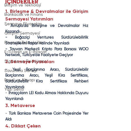
İÇİNDEKİLER
Bilişim ve Teknoloji
1. Birleşme & Devralmalar ile Girişim 
Bankacılık ve Finans
Sermayesi Yatırımları
Sermaye Piyasaları
- 
Avrupa’da Birleşme ve Devralmalar Hız 
Kazandı
Girişim Sermayesi
- Boğaziçi Ventures Sürdürülebilirlik 
Finansal Teknolojiler
Stratejilerini Rapor Halinde Yayınladı
- Tayvan Merkezli Kripto Para Borsası WOO 
E-Ticaret ve E-İhracat
Network, Türkiye’de Faaliyete Geçiyor
2. Sermaye Piyasaları
Sigorta ve Reasürans
- Yeşil Borçlanma Aracı, Sürdürülebilir 
Savunma Sanayi
Borçlanma Aracı, Yeşil Kira Sertifikası, 
Enerji ve Altyapı
Sürdürülebilir Kira Sertifikası Rehberi 
Yayımlandı
Yazı Serisi
- 
İhraççıların LEI Kodu Alması Hakkında Duyuru 
Yayınlandı
3. Metaverse
- 
Türk Bankası Metaverse Coin Projesinde Yer 
Aldı
4. Dikkat Çeken