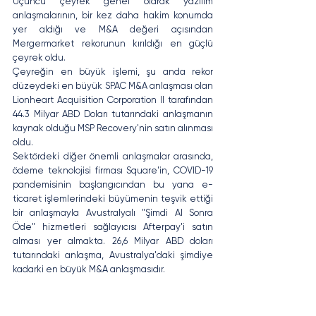
Üçüncü çeyrek genel olarak yazılım 
anlaşmalarının, bir kez daha hakim konumda 
yer aldığı ve M&A değeri açısından 
Mergermarket rekorunun kırıldığı en güçlü 
çeyrek oldu.
Çeyreğin en büyük işlemi, şu anda rekor 
düzeydeki en büyük SPAC M&A anlaşması olan 
Lionheart Acquisition Corporation II tarafından 
44.3 Milyar ABD Doları tutarındaki anlaşmanın 
kaynak olduğu MSP Recovery'nin satın alınması 
oldu. 
Sektördeki diğer önemli anlaşmalar arasında, 
ödeme teknolojisi firması Square'in, COVID-19 
pandemisinin başlangıcından bu yana e-
ticaret işlemlerindeki büyümenin teşvik ettiği 
bir anlaşmayla Avustralyalı "Şimdi Al Sonra 
Öde" hizmetleri sağlayıcısı Afterpay'i satın 
alması yer almakta. 26,6 Milyar ABD doları 
tutarındaki anlaşma, Avustralya'daki şimdiye 
kadarki en büyük M&A anlaşmasıdır.