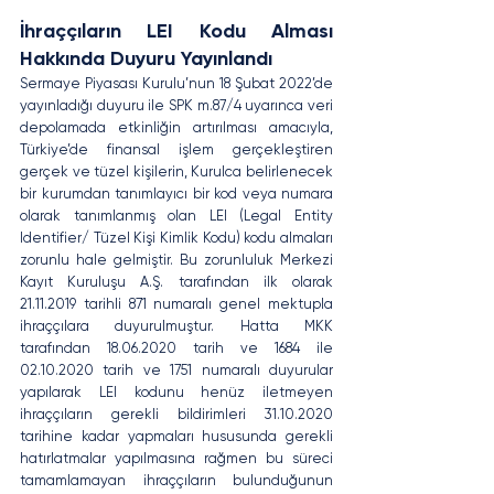
İhraççıların LEI Kodu Alması 
Hakkında Duyuru Yayınlandı
Sermaye Piyasası Kurulu’nun 18 Şubat 2022’de 
yayınladığı duyuru ile SPK m.87/4 uyarınca veri 
depolamada etkinliğin artırılması amacıyla, 
Türkiye’de finansal işlem gerçekleştiren 
gerçek ve tüzel kişilerin, Kurulca belirlenecek 
bir kurumdan tanımlayıcı bir kod veya numara 
olarak tanımlanmış olan LEI (Legal Entity 
Identifier/ Tüzel Kişi Kimlik Kodu) kodu almaları 
zorunlu hale gelmiştir. Bu zorunluluk Merkezi 
Kayıt Kuruluşu A.Ş. tarafından ilk olarak 
21.11.2019 tarihli 871 numaralı genel mektupla 
ihraççılara duyurulmuştur. Hatta
MKK 
tarafından 18.06.2020 tarih ve 1684 ile 
02.10.2020 tarih ve 1751 numaralı duyurular 
yapılarak LEI kodunu henüz iletmeyen 
ihraççıların gerekli bildirimleri 31.10.2020 
tarihine kadar yapmaları hususunda gerekli 
hatırlatmalar yapılmasına rağmen bu süreci 
tamamlamayan ihraççıların bulunduğunun 