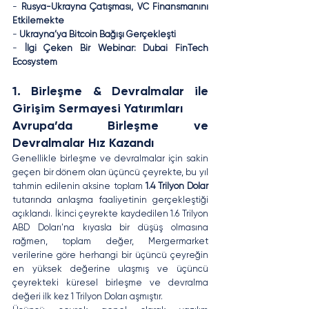
- 
Rusya-Ukrayna Çatışması, VC Finansmanını 
Etkilemekte
- 
Ukrayna’ya Bitcoin Bağışı Gerçekleşti
- 
İlgi Çeken Bir Webinar: Dubai FinTech 
Ecosystem
1. Birleşme & Devralmalar ile 
Girişim Sermayesi Yatırımları
Avrupa’da Birleşme ve 
Devralmalar Hız Kazandı
Genellikle birleşme ve devralmalar için sakin 
geçen bir dönem olan üçüncü çeyrekte, bu yıl 
tahmin edilenin aksine toplam 
1.4 Trilyon Dolar
tutarında anlaşma faaliyetinin gerçekleştiği 
açıklandı. 
İkinci çeyrekte kaydedilen 1.6 Trilyon 
ABD Doları'na kıyasla bir düşüş olmasına 
rağmen, 
toplam değer, Mergermarket 
verilerine göre herhangi bir üçüncü çeyreğin 
en yüksek değerine ulaşmış ve üçüncü 
çeyrekteki 
küresel birleşme ve devralma 
değeri ilk kez 1 Trilyon Doları aşmıştır.