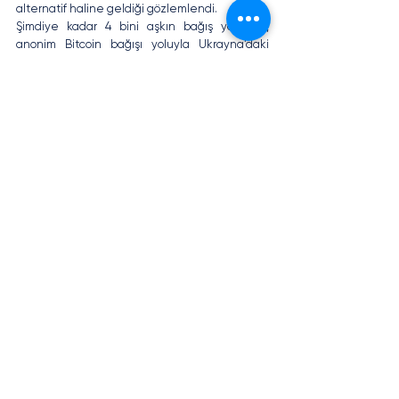
alternatif haline geldiği gözlemlendi.
Şimdiye kadar 4 bini aşkın bağış yapıldığı, 
anonim Bitcoin bağışı yoluyla Ukrayna’daki 
savaşa destek amacıyla toplanan paranın
 en 
az 11 milyon dolar
 olduğu ifade edildi.  Yapılan 
ortalama bağışın
 95 dolar 
olduğu belirtilirken, 
isimsiz bir bağışçının bir sivil toplum kuruluşuna
3 milyon dolar
 değerinde Bitcoin hediye ettiği 
de bildirildi.