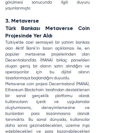
görülmesi sonucunda ilgili duyuru 
yayınlanmıştır.
3. Metaverse
Türk Bankası Metaverse Coin 
Projesinde Yer Aldı
Türkiye’de özel sermayeli bir yatırım bankası 
olan 
Aktif Bank
’ın basın açıklaması ile, en 
popüler metaverse projelerinden olan 
Decentraland’da (MANA) birkaç parselden 
oluşan geniş bir alanın satın alındığını ve 
operasyonlar için bu dijital alanın 
tasarlanmaya başlandığını duyurdu.
Metaverse coin projesi 
Decentraland (MANA)
, 
Ethereum Blockchain tarafından desteklenen 
bir sanal gerçeklik platformu olarak 
kullanıcıların içerik ve uygulamalar 
oluşturmasına, deneyimlemesine ve 
bunlardan para kazanmasına olanak 
tanımakta. Bu sanal dünyada, kullanıcılar 
daha sonra gezinebilecekleri, üzerine inşa 
edebilecekleri ve para kazanabilecekleri 