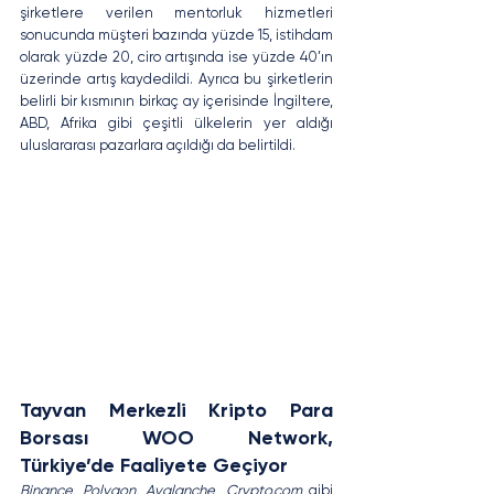
şirketlere verilen mentorluk hizmetleri 
sonucunda müşteri bazında yüzde 15, istihdam 
olarak yüzde 20, ciro artışında ise yüzde 40’ın 
üzerinde artış kaydedildi. Ayrıca bu şirketlerin 
belirli bir kısmının birkaç ay içerisinde İngiltere, 
ABD, Afrika gibi çeşitli ülkelerin yer aldığı 
uluslararası pazarlara açıldığı da belirtildi.
Tayvan Merkezli Kripto Para 
Borsası WOO Network, 
Türkiye’de Faaliyete Geçiyor
Binance, Polygon, Avalanche
, 
Crypto.com
 gibi 