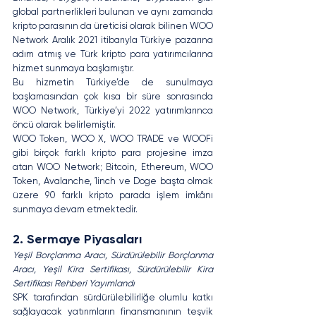
global partnerlikleri bulunan ve aynı zamanda 
kripto parasının da üreticisi olarak bilinen WOO 
Network Aralık 2021 itibarıyla Türkiye pazarına 
adım atmış ve Türk kripto para yatırımcılarına 
hizmet sunmaya başlamıştır.
Bu hizmetin Türkiye’de de sunulmaya 
başlamasından çok kısa bir süre sonrasında 
WOO Network, Türkiye’yi 2022 yatırımlarınca 
öncü olarak belirlemiştir.
WOO Token, WOO X, WOO TRADE ve WOOFi 
gibi birçok farklı kripto para projesine imza 
atan WOO Network; Bitcoin, Ethereum, WOO 
Token, Avalanche, 1inch ve Doge başta olmak 
üzere 90 farklı kripto parada işlem imkânı 
sunmaya devam etmektedir.
2. Sermaye Piyasaları
Yeşil Borçlanma Aracı, Sürdürülebilir Borçlanma 
Aracı, Yeşil Kira Sertifikası, Sürdürülebilir Kira 
Sertifikası Rehberi Yayımlandı
SPK tarafından sürdürülebilirliğe olumlu katkı 
sağlayacak yatırımların finansmanının teşvik 