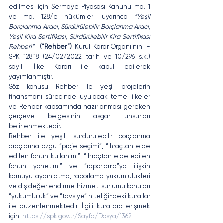
edilmesi için Sermaye Piyasası Kanunu md. 1 
ve md. 128/e hükümleri uyarınca
 “Yeşil 
Borçlanma Aracı, Sürdürülebilir Borçlanma Aracı, 
Yeşil Kira Sertifikası, Sürdürülebilir Kira Sertifikası 
Rehberi”
(“Rehber”)
 Kurul Karar Organı’nın i-
SPK 128.18 (24/02/2022 tarih ve 10/296 s.k.) 
sayılı İlke Kararı ile kabul edilerek 
yayımlanmıştır.
Söz konusu Rehber ile yeşil projelerin 
finansmanı sürecinde uyulacak temel ilkeler 
ve Rehber kapsamında hazırlanması gereken 
çerçeve belgesinin asgari unsurları 
belirlenmektedir.
Rehber ile yeşil, sürdürülebilir borçlanma 
araçlarına özgü “proje seçimi”, “ihraçtan elde 
edilen fonun kullanımı”, “ihraçtan elde edilen 
fonun yönetimi” ve “raporlama”ya ilişkin 
kamuyu aydınlatma, raporlama yükümlülükleri 
ve dış değerlendirme hizmeti sunumu konuları 
“yükümlülük” ve “tavsiye” niteliğindeki kurallar 
ile düzenlenmektedir. İlgili kurallara erişmek 
için; 
https://spk.gov.tr/Sayfa/Dosya/1362