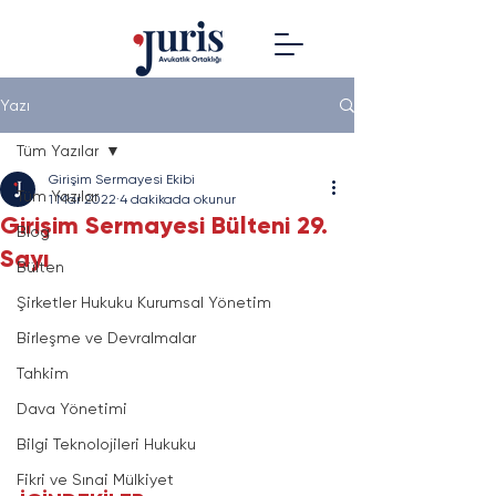
Yazı
Tüm Yazılar
Girişim Sermayesi Ekibi
Tüm Yazılar
1 Mar 2022
4 dakikada okunur
Girişim Sermayesi Bülteni 29.
Blog
Sayı
Bülten
Şirketler Hukuku Kurumsal Yönetim
Birleşme ve Devralmalar
Tahkim
Dava Yönetimi
Bilgi Teknolojileri Hukuku
Fikri ve Sınai Mülkiyet