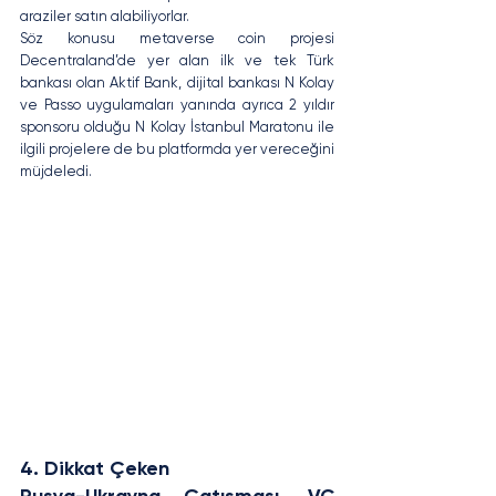
araziler satın alabiliyorlar.
Söz konusu metaverse coin projesi 
Decentraland’de yer alan ilk ve tek Türk 
bankası olan Aktif Bank, dijital bankası N Kolay 
ve Passo uygulamaları yanında ayrıca 2 yıldır 
sponsoru olduğu N Kolay İstanbul Maratonu ile 
ilgili projelere de bu platformda yer vereceğini 
müjdeledi.
4. Dikkat Çeken