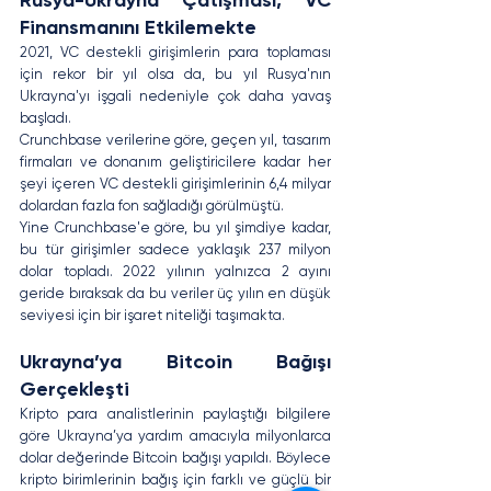
Rusya-Ukrayna Çatışması, VC 
Finansmanını Etkilemekte
2021, 
VC destekli girişimlerin
 para toplaması 
için rekor bir yıl olsa da, bu yıl Rusya'nın 
Ukrayna'yı işgali nedeniyle çok daha yavaş 
başladı.
Crunchbase verilerine göre, geçen yıl, tasarım 
firmaları ve donanım geliştiricilere kadar her 
şeyi içeren VC destekli girişimlerinin 6,4 milyar 
dolardan fazla fon sağladığı görülmüştü.
Yine Crunchbase'e göre, bu yıl şimdiye kadar, 
bu tür girişimler sadece yaklaşık 237 milyon 
dolar topladı. 2022 yılının yalnızca 2 ayını 
geride bıraksak da bu veriler üç yılın en düşük 
seviyesi için bir işaret niteliği taşımakta.
Ukrayna’ya Bitcoin Bağışı 
Gerçekleşti
Kripto para analistlerinin paylaştığı bilgilere 
göre Ukrayna’ya yardım amacıyla milyonlarca 
dolar değerinde Bitcoin bağışı yapıldı. Böylece 
kripto birimlerinin bağış için farklı ve güçlü bir 