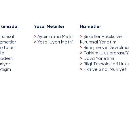
kımızda
Yasal Metinler
Hizmetler
rumsal
>
Aydınlatma Metni
>
Şirketler Hukuku ve
zmetler
>
Yasal Uyarı Metni
Kurumsal Yönetim
ktörler
>
Birleşme ve Devralma
ip
>
Tahkim (Uluslararası/Y
kademi
>
Dava Yönetimi
riyer
>
Bilgi Teknolojileri Huk
etişim
>
Fikri ve Sınai Mülkiyet