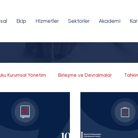
sal
Ekip
Hizmetler
Sektörler
Akademi
Kar
kuku Kurumsal Yönetim
Birleşme ve Devralmalar
Tahki
Fikri ve Sınai Mülkiyet
Bilişim ve Teknoloji
Girişim Sermayesi
Finansal Teknolojiler