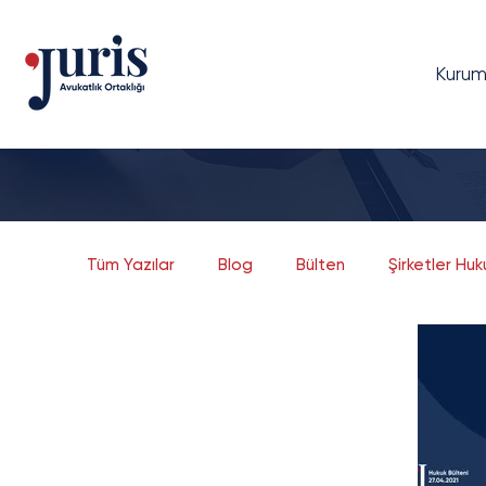
Kurum
Tüm Yazılar
Blog
Bülten
Şirketler Hu
Dava Yönetimi
Bilgi Teknolojileri Hukuku
Bankacılık ve Finans
Sermaye Piyasaları