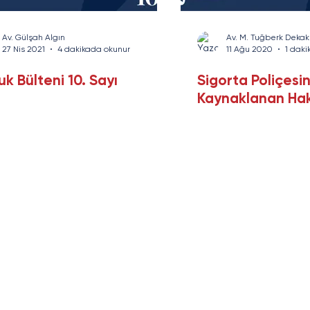
rans
Savunma Sanayi
Enerji ve Altyapı
Yazı Serisi
Av. Gülşah Algın
Av. M. Tuğberk Dekak
27 Nis 2021
4 dakikada okunur
11 Ağu 2020
1 daki
k Bülteni 10. Sayı
Sigorta Poliçesi
Kaynaklanan Hak