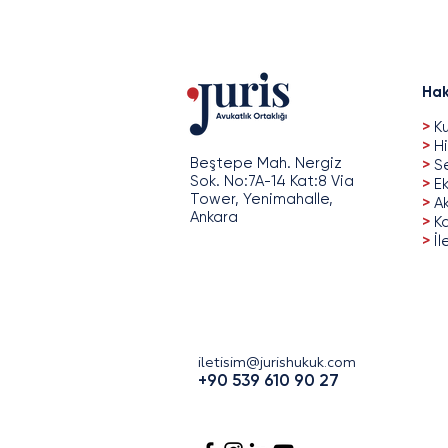
Hak
>
Ku
>
Hi
Beştepe Mah. Nergiz
>
Se
Sok. No:7A-14 Kat:8 Via
>
Ek
Tower, Yenimahalle,
>
A
Ankara
>
Ka
>
İl
iletisim@jurishukuk.com
+90 539 610 90 27