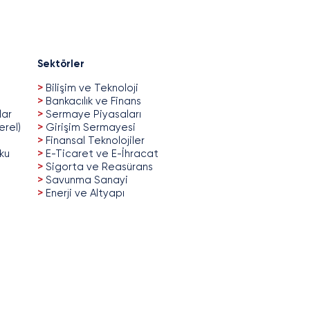
Sektörler
>
Bilişim ve Teknoloji
>
Bankacılık ve Finans
lar
>
Sermaye Piyasaları
erel)
>
Girişim Sermayesi
>
Finansal Teknolojiler
uku
>
E-Ticaret ve E-İhracat
>
Sigorta ve Reasürans
>
Savunma Sanayi
>
Enerji ve Altyapı