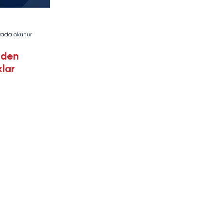
kada okunur
nden
lar