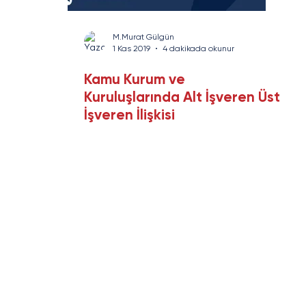
rans
Savunma Sanayi
Enerji ve Altyapı
Yazı Serisi
M.Murat Gülgün
1 Kas 2019
4 dakikada okunur
Kamu Kurum ve
Kuruluşlarında Alt İşveren Üst
İşveren İlişkisi