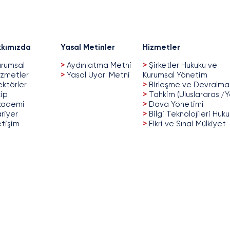
kımızda
Yasal Metinler
Hizmetler
rumsal
>
Aydınlatma Metni
>
Şirketler Hukuku ve
zmetler
>
Yasal Uyarı Metni
Kurumsal Yönetim
ktörler
>
Birleşme ve Devralma
ip
>
Tahkim (Uluslararası/Y
kademi
>
Dava Yönetimi
riyer
>
Bilgi Teknolojileri Huk
etişim
>
Fikri ve Sınai Mülkiyet