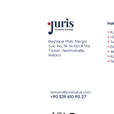
Hak
>
Ku
>
Hi
Beştepe Mah. Nergiz
>
Se
Sok. No:7A-14 Kat:8 Via
>
Ek
Tower, Yenimahalle,
>
A
Ankara
>
Ka
>
İl
iletisim@jurishukuk.com
+90 539 610 90 27