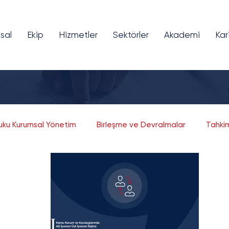
sal
Ekip
Hizmetler
Sektörler
Akademi
Kar
kuku Kurumsal Yönetim
Birleşme ve Devralmalar
Tahki
Fikri ve Sınai Mülkiyet
Bilişim ve Teknoloji
Girişim Sermayesi
Finansal Teknolojiler