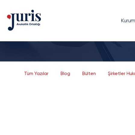
Kurum
Tüm Yazılar
Blog
Bülten
Şirketler Hu
Dava Yönetimi
Bilgi Teknolojileri Hukuku
Bankacılık ve Finans
Sermaye Piyasaları