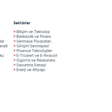
Sektörler
>
Bilişim ve Teknoloji
>
Bankacılık ve Finans
lar
>
Sermaye Piyasaları
erel)
>
Girişim Sermayesi
>
Finansal Teknolojiler
uku
>
E-Ticaret ve E-İhracat
>
Sigorta ve Reasürans
>
Savunma Sanayi
>
Enerji ve Altyapı