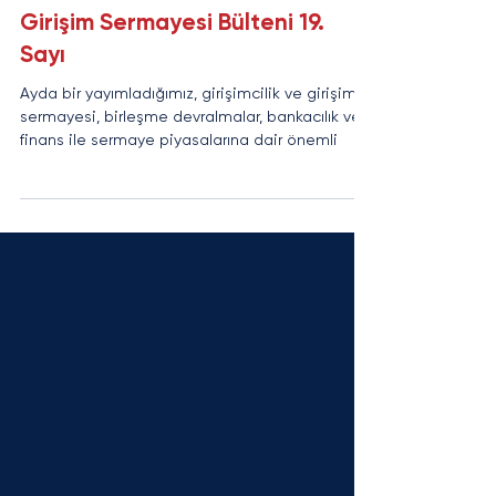
Av. Ferhan Yıldızlı
30 Nis 2021
4 dakikada okunur
Girişim Sermayesi Bülteni 19.
Sayı
Ayda bir yayımladığımız, girişimcilik ve girişim
sermayesi, birleşme devralmalar, bankacılık ve
finans ile sermaye piyasalarına dair önemli