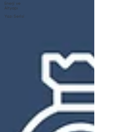
Enerji ve
Altyapı
Yazı Serisi