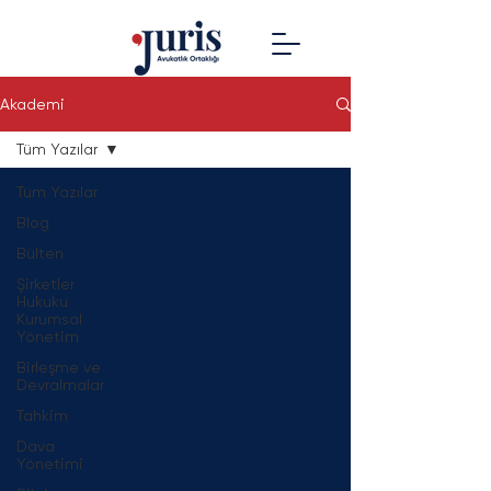
Akademi
Tüm Yazılar
Tüm Yazılar
Blog
Bülten
Şirketler
Hukuku
Kurumsal
Yönetim
Birleşme ve
Devralmalar
Tahkim
Dava
Yönetimi