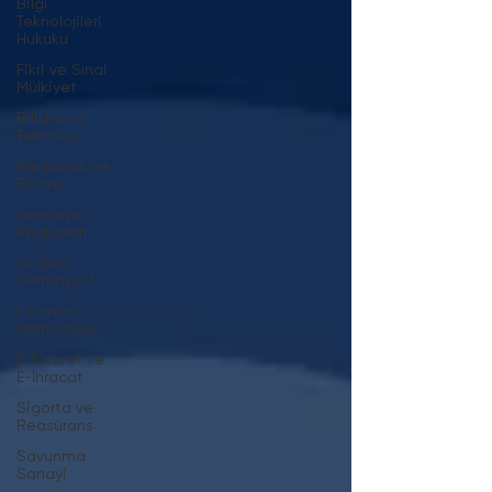
Bilgi
Teknolojileri
Hukuku
Fikri ve Sınai
Mülkiyet
Bilişim ve
Teknoloji
Bankacılık ve
Finans
Sermaye
Piyasaları
Girişim
Sermayesi
Finansal
Teknolojiler
E-Ticaret ve
E-İhracat
Sigorta ve
Reasürans
Savunma
Sanayi